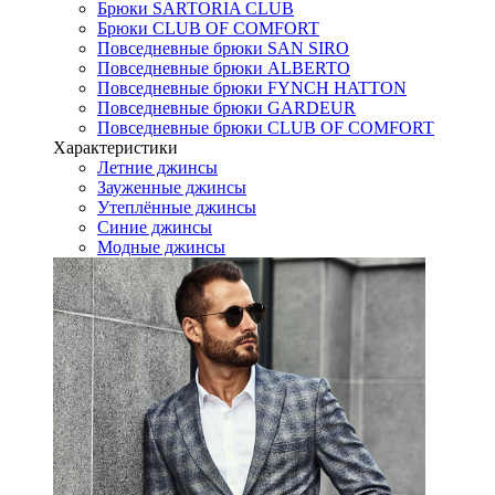
Брюки SARTORIA CLUB
Брюки CLUB OF COMFORT
Повседневные брюки SAN SIRO
Повседневные брюки ALBERTO
Повседневные брюки FYNCH HATTON
Повседневные брюки GARDEUR
Повседневные брюки CLUB OF COMFORT
Характеристики
Летние джинсы
Зауженные джинсы
Утеплённые джинсы
Синие джинсы
Модные джинсы