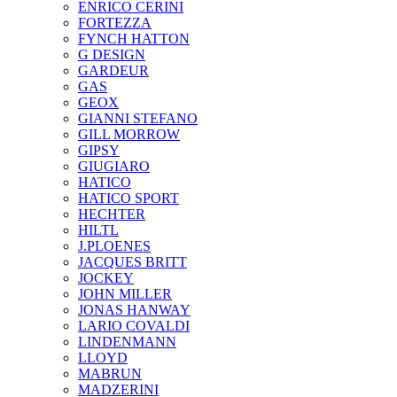
ENRICO CERINI
FORTEZZA
FYNCH HATTON
G DESIGN
GARDEUR
GAS
GEOX
GIANNI STEFANO
GILL MORROW
GIPSY
GIUGIARO
HATICO
HATICO SPORT
HECHTER
HILTL
J.PLOENES
JAСQUES BRITT
JOCKEY
JOHN MILLER
JONAS HANWAY
LARIO COVALDI
LINDENMANN
LLOYD
MABRUN
MADZERINI