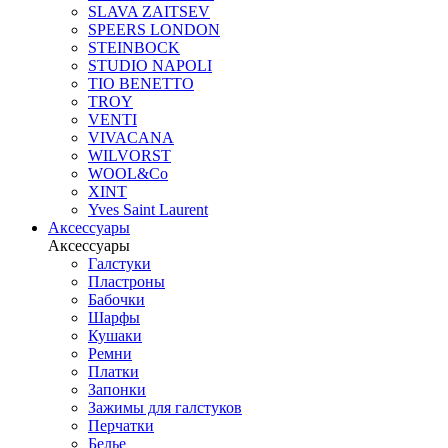
SLAVA ZAITSEV
SPEERS LONDON
STEINBOCK
STUDIO NAPOLI
TIO BENETTO
TROY
VENTI
VIVACANA
WILVORST
WOOL&Co
XINT
Yves Saint Laurent
Аксессуары
Аксессуары
Галстуки
Пластроны
Бабочки
Шарфы
Кушаки
Ремни
Платки
Запонки
Зажимы для галстуков
Перчатки
Белье