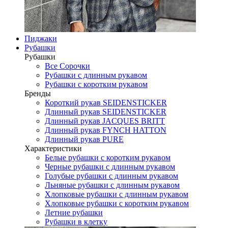
Пиджаки
Рубашки
Рубашки
Все Сорочки
Рубашки с длинным рукавом
Рубашки с коротким рукавом
Бренды
Короткий рукав SEIDENSTICKER
Длинный рукав SEIDENSTICKER
Длинный рукав JAСQUES BRITT
Длинный рукав FYNCH HATTON
Длинный рукав PURE
Характеристики
Белые рубашки с коротким рукавом
Черные рубашки с длинным рукавом
Голубые рубашки с длинным рукавом
Льняные рубашки с длинным рукавом
Хлопковые рубашки с длинным рукавом
Хлопковые рубашки с коротким рукавом
Летние рубашки
Рубашки в клетку