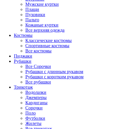
Мужские куртки
Плащи
Пуховики
Пальто
Кожаные куртки
Все верхняя одежда
Костюмы
Классические костюмы
Спортивные костюмы
Все костюмы
Пиджаки
Рубашки
Все Сорочки
Рубашки с длинным рукавом
Рубашки с коротким рукавом
Все рубашки
Трикотаж
Водолазки
Джемперы
Кардиганы
Сорочки
Поло
Футболки
Жилеты
Все трикотаж