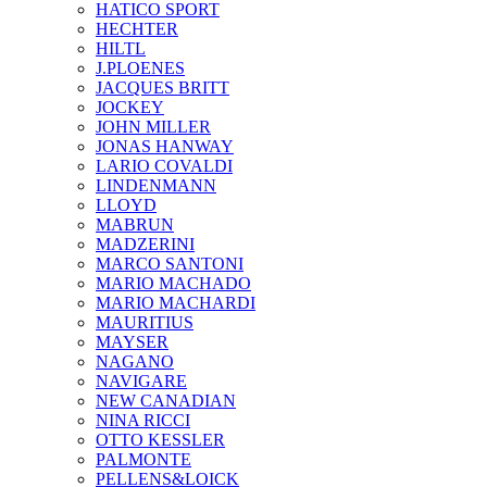
HATICO SPORT
HECHTER
HILTL
J.PLOENES
JAСQUES BRITT
JOCKEY
JOHN MILLER
JONAS HANWAY
LARIO COVALDI
LINDENMANN
LLOYD
MABRUN
MADZERINI
MARCO SANTONI
MARIO MACHADO
MARIO MACHARDI
MAURITIUS
MAYSER
NAGANO
NAVIGARE
NEW CANADIAN
NINA RICCI
OTTO KESSLER
PALMONTE
PELLENS&LOICK