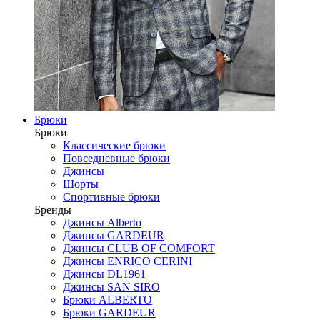
Брюки
Брюки
Классические брюки
Повседневные брюки
Джинсы
Шорты
Спортивные брюки
Бренды
Джинсы Alberto
Джинсы GARDEUR
Джинсы CLUB OF COMFORT
Джинсы ENRICO CERINI
Джинсы DL1961
Джинсы SAN SIRO
Брюки ALBERTO
Брюки GARDEUR