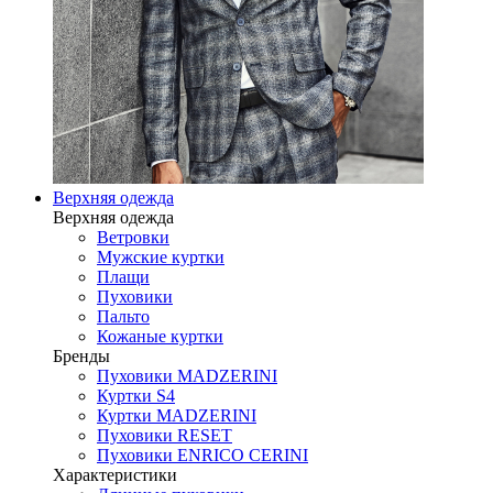
Верхняя одежда
Верхняя одежда
Ветровки
Мужские куртки
Плащи
Пуховики
Пальто
Кожаные куртки
Бренды
Пуховики MADZERINI
Куртки S4
Куртки MADZERINI
Пуховики RESET
Пуховики ENRICO CERINI
Характеристики