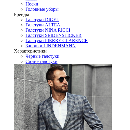
Носки
Головные уборы
Бренды
Галстуки DIGEL
Галстуки ALTEA
Галстуки NINA RICCI
Галстуки SEIDENSTICKER
Галстуки PIERRE CLARENCE
Запонки LINDENMANN
Характеристики
Черные галстуки
Синие галстуки