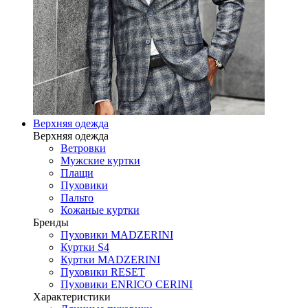
Верхняя одежда
Верхняя одежда
Ветровки
Мужские куртки
Плащи
Пуховики
Пальто
Кожаные куртки
Бренды
Пуховики MADZERINI
Куртки S4
Куртки MADZERINI
Пуховики RESET
Пуховики ENRICO CERINI
Характеристики