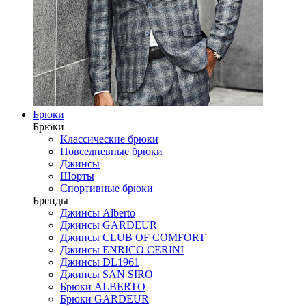
Брюки
Брюки
Классические брюки
Повседневные брюки
Джинсы
Шорты
Спортивные брюки
Бренды
Джинсы Alberto
Джинсы GARDEUR
Джинсы CLUB OF COMFORT
Джинсы ENRICO CERINI
Джинсы DL1961
Джинсы SAN SIRO
Брюки ALBERTO
Брюки GARDEUR