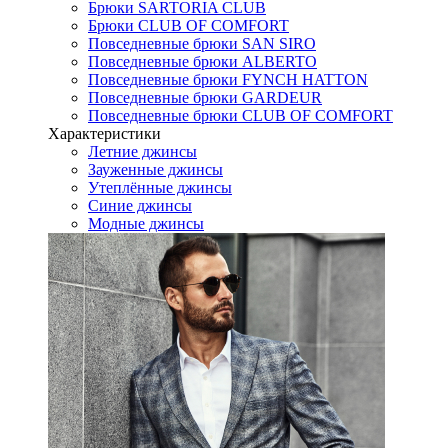
Брюки SARTORIA CLUB
Брюки CLUB OF COMFORT
Повседневные брюки SAN SIRO
Повседневные брюки ALBERTO
Повседневные брюки FYNCH HATTON
Повседневные брюки GARDEUR
Повседневные брюки CLUB OF COMFORT
Характеристики
Летние джинсы
Зауженные джинсы
Утеплённые джинсы
Синие джинсы
Модные джинсы