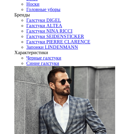
Носки
Головные уборы
Бренды
Галстуки DIGEL
Галстуки ALTEA
Галстуки NINA RICCI
Галстуки SEIDENSTICKER
Галстуки PIERRE CLARENCE
Запонки LINDENMANN
Характеристики
Черные галстуки
Синие галстуки