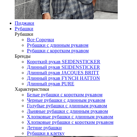
Пиджаки
Рубашки
Рубашки
Все Сорочки
Рубашки с длинным рукавом
Рубашки с коротким рукавом
Бренды
Короткий рукав SEIDENSTICKER
Длинный рукав SEIDENSTICKER
Длинный рукав JAСQUES BRITT
Длинный рукав FYNCH HATTON
Длинный рукав PURE
Характеристики
Белые рубашки с коротким рукавом
Черные рубашки с длинным рукавом
Голубые рубашки с длинным рукавом
Льняные рубашки с длинным рукавом
Хлопковые рубашки с длинным рукавом
Хлопковые рубашки с коротким рукавом
Летние рубашки
Рубашки в клетку