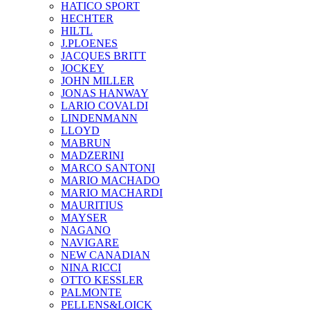
HATICO SPORT
HECHTER
HILTL
J.PLOENES
JAСQUES BRITT
JOCKEY
JOHN MILLER
JONAS HANWAY
LARIO COVALDI
LINDENMANN
LLOYD
MABRUN
MADZERINI
MARCO SANTONI
MARIO MACHADO
MARIO MACHARDI
MAURITIUS
MAYSER
NAGANO
NAVIGARE
NEW CANADIAN
NINA RICCI
OTTO KESSLER
PALMONTE
PELLENS&LOICK