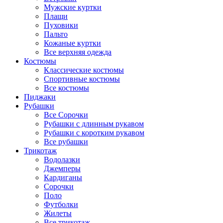
Мужские куртки
Плащи
Пуховики
Пальто
Кожаные куртки
Все верхняя одежда
Костюмы
Классические костюмы
Спортивные костюмы
Все костюмы
Пиджаки
Рубашки
Все Сорочки
Рубашки с длинным рукавом
Рубашки с коротким рукавом
Все рубашки
Трикотаж
Водолазки
Джемперы
Кардиганы
Сорочки
Поло
Футболки
Жилеты
Все трикотаж