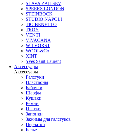
SLAVA ZAITSEV
SPEERS LONDON
STEINBOCK
STUDIO NAPOLI
TIO BENETTO
TROY
VENTI
VIVACANA
WILVORST
WOOL&Co
XINT
Yves Saint Laurent
Аксессуары
Аксессуары
Галстуки
Пластроны
Бабочки
Шарфы
Кушаки
Ремни
Платки
Запонки
Зажимы для галстуков
Перчатки
Белье