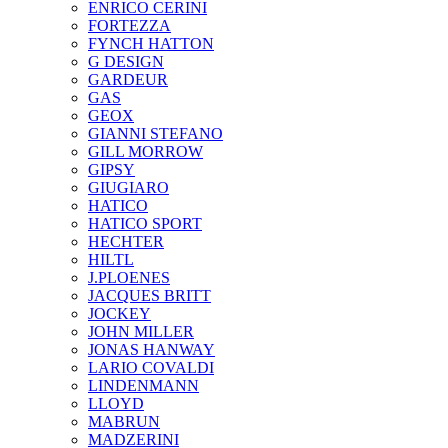
ENRICO CERINI
FORTEZZA
FYNCH HATTON
G DESIGN
GARDEUR
GAS
GEOX
GIANNI STEFANO
GILL MORROW
GIPSY
GIUGIARO
HATICO
HATICO SPORT
HECHTER
HILTL
J.PLOENES
JAСQUES BRITT
JOCKEY
JOHN MILLER
JONAS HANWAY
LARIO COVALDI
LINDENMANN
LLOYD
MABRUN
MADZERINI