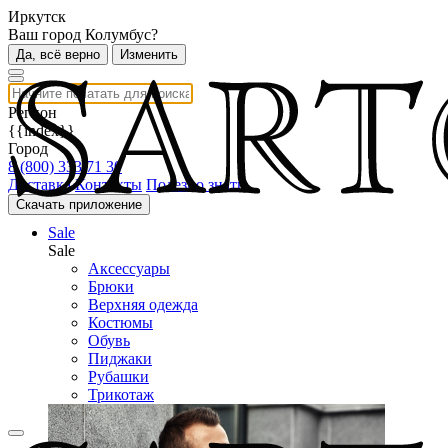
Иркутск
Ваш город Колумбус?
Да, всё верно
Изменить
Регион
{{index}}
Город
8 (800) 333 71 30
Доставка
Контакты
Полезно знать
Скачать приложение
Sale
Sale
Аксессуары
Брюки
Верхняя одежда
Костюмы
Обувь
Пиджаки
Рубашки
Трикотаж