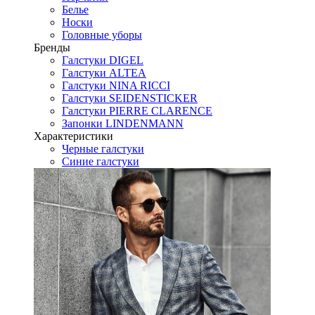
Белье
Носки
Головные уборы
Бренды
Галстуки DIGEL
Галстуки ALTEA
Галстуки NINA RICCI
Галстуки SEIDENSTICKER
Галстуки PIERRE CLARENCE
Запонки LINDENMANN
Характеристики
Черные галстуки
Синие галстуки