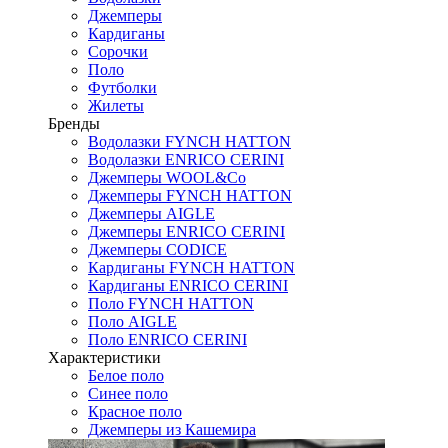
Джемперы
Кардиганы
Сорочки
Поло
Футболки
Жилеты
Бренды
Водолазки FYNCH HATTON
Водолазки ENRICO CERINI
Джемперы WOOL&Co
Джемперы FYNCH HATTON
Джемперы AIGLE
Джемперы ENRICO CERINI
Джемперы CODICE
Кардиганы FYNCH HATTON
Кардиганы ENRICO CERINI
Поло FYNCH HATTON
Поло AIGLE
Поло ENRICO CERINI
Характеристики
Белое поло
Синее поло
Красное поло
Джемперы из Кашемира