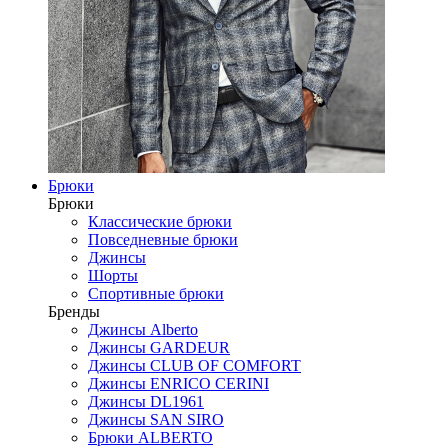
Брюки
Брюки
Классические брюки
Повседневные брюки
Джинсы
Шорты
Спортивные брюки
Бренды
Джинсы Alberto
Джинсы GARDEUR
Джинсы CLUB OF COMFORT
Джинсы ENRICO CERINI
Джинсы DL1961
Джинсы SAN SIRO
Брюки ALBERTO