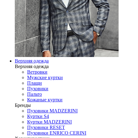
Верхняя одежда
Верхняя одежда
Ветровки
Мужские куртки
Плащи
Пуховики
Пальто
Кожаные куртки
Бренды
Пуховики MADZERINI
Куртки S4
Куртки MADZERINI
Пуховики RESET
Пуховики ENRICO CERINI