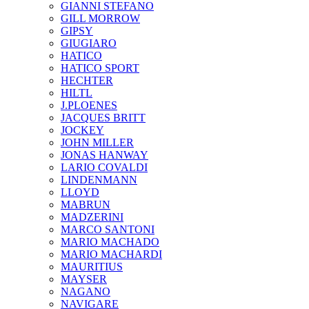
GIANNI STEFANO
GILL MORROW
GIPSY
GIUGIARO
HATICO
HATICO SPORT
HECHTER
HILTL
J.PLOENES
JAСQUES BRITT
JOCKEY
JOHN MILLER
JONAS HANWAY
LARIO COVALDI
LINDENMANN
LLOYD
MABRUN
MADZERINI
MARCO SANTONI
MARIO MACHADO
MARIO MACHARDI
MAURITIUS
MAYSER
NAGANO
NAVIGARE