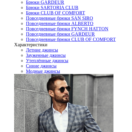
Брюки GARDEUR
Брюки SARTORIA CLUB
Брюки CLUB OF COMFORT
Повседневные брюки SAN SIRO
Повседневные брюки ALBERTO
Повседневные брюки FYNCH HATTON
Повседневные брюки GARDEUR
Повседневные брюки CLUB OF COMFORT
Характеристики
Летние джинсы
Зауженные джинсы
Утеплённые джинсы
Синие джинсы
Модные джинсы