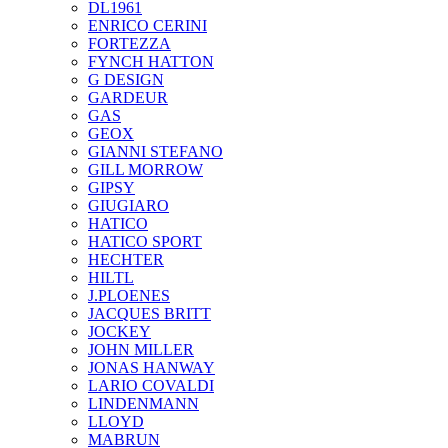
DL1961
ENRICO CERINI
FORTEZZA
FYNCH HATTON
G DESIGN
GARDEUR
GAS
GEOX
GIANNI STEFANO
GILL MORROW
GIPSY
GIUGIARO
HATICO
HATICO SPORT
HECHTER
HILTL
J.PLOENES
JAСQUES BRITT
JOCKEY
JOHN MILLER
JONAS HANWAY
LARIO COVALDI
LINDENMANN
LLOYD
MABRUN