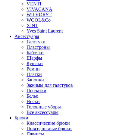
VENTI
VIVACANA
WILVORST
WOOL&Co
XINT
Yves Saint Laurent
Аксессуары
Галстуки
Пластроны
Бабочки
Шарфы
Кушаки
Ремни
Платки
Запонки
Зажимы для галстуков
Перчатки
Белье
Носки
Головные уборы
Все аксессуары
Брюки
Классические брюки
Повседневные брюки
Джинсы