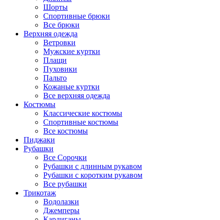
Шорты
Спортивные брюки
Все брюки
Верхняя одежда
Ветровки
Мужские куртки
Плащи
Пуховики
Пальто
Кожаные куртки
Все верхняя одежда
Костюмы
Классические костюмы
Спортивные костюмы
Все костюмы
Пиджаки
Рубашки
Все Сорочки
Рубашки с длинным рукавом
Рубашки с коротким рукавом
Все рубашки
Трикотаж
Водолазки
Джемперы
Кардиганы