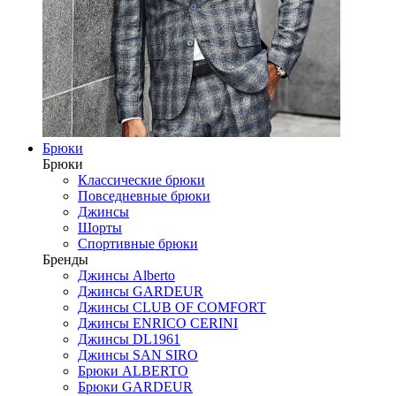
Брюки
Брюки
Классические брюки
Повседневные брюки
Джинсы
Шорты
Спортивные брюки
Бренды
Джинсы Alberto
Джинсы GARDEUR
Джинсы CLUB OF COMFORT
Джинсы ENRICO CERINI
Джинсы DL1961
Джинсы SAN SIRO
Брюки ALBERTO
Брюки GARDEUR