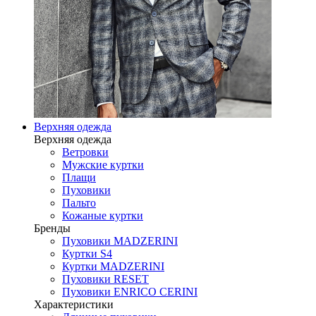
Верхняя одежда
Верхняя одежда
Ветровки
Мужские куртки
Плащи
Пуховики
Пальто
Кожаные куртки
Бренды
Пуховики MADZERINI
Куртки S4
Куртки MADZERINI
Пуховики RESET
Пуховики ENRICO CERINI
Характеристики