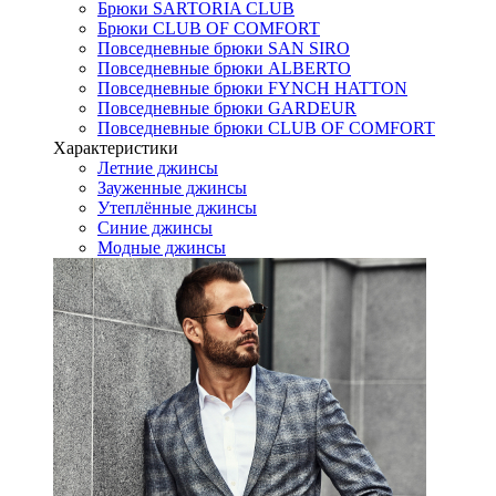
Брюки SARTORIA CLUB
Брюки CLUB OF COMFORT
Повседневные брюки SAN SIRO
Повседневные брюки ALBERTO
Повседневные брюки FYNCH HATTON
Повседневные брюки GARDEUR
Повседневные брюки CLUB OF COMFORT
Характеристики
Летние джинсы
Зауженные джинсы
Утеплённые джинсы
Синие джинсы
Модные джинсы