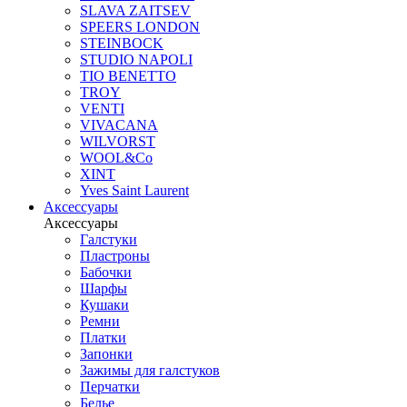
SLAVA ZAITSEV
SPEERS LONDON
STEINBOCK
STUDIO NAPOLI
TIO BENETTO
TROY
VENTI
VIVACANA
WILVORST
WOOL&Co
XINT
Yves Saint Laurent
Аксессуары
Аксессуары
Галстуки
Пластроны
Бабочки
Шарфы
Кушаки
Ремни
Платки
Запонки
Зажимы для галстуков
Перчатки
Белье