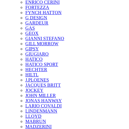
ENRICO CERINI
FORTEZZA
FYNCH HATTON
G DESIGN
GARDEUR
GAS
GEOX
GIANNI STEFANO
GILL MORROW
GIPSY
GIUGIARO
HATICO
HATICO SPORT
HECHTER
HILTL
J.PLOENES
JAСQUES BRITT
JOCKEY
JOHN MILLER
JONAS HANWAY
LARIO COVALDI
LINDENMANN
LLOYD
MABRUN
MADZERINI