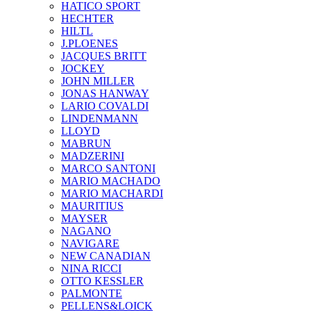
HATICO SPORT
HECHTER
HILTL
J.PLOENES
JAСQUES BRITT
JOCKEY
JOHN MILLER
JONAS HANWAY
LARIO COVALDI
LINDENMANN
LLOYD
MABRUN
MADZERINI
MARCO SANTONI
MARIO MACHADO
MARIO MACHARDI
MAURITIUS
MAYSER
NAGANO
NAVIGARE
NEW CANADIAN
NINA RICCI
OTTO KESSLER
PALMONTE
PELLENS&LOICK