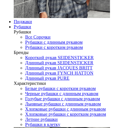
Пиджаки
Рубашки
Рубашки
Все Сорочки
Рубашки с длинным рукавом
Рубашки с коротким рукавом
Бренды
Короткий рукав SEIDENSTICKER
Длинный рукав SEIDENSTICKER
Длинный рукав JAСQUES BRITT
Длинный рукав FYNCH HATTON
Длинный рукав PURE
Характеристики
Белые рубашки с коротким рукавом
Черные рубашки с длинным рукавом
Голубые рубашки с длинным рукавом
Льняные рубашки с длинным рукавом
Хлопковые рубашки с длинным рукавом
Хлопковые рубашки с коротким рукавом
Летние рубашки
Рубашки в клетку