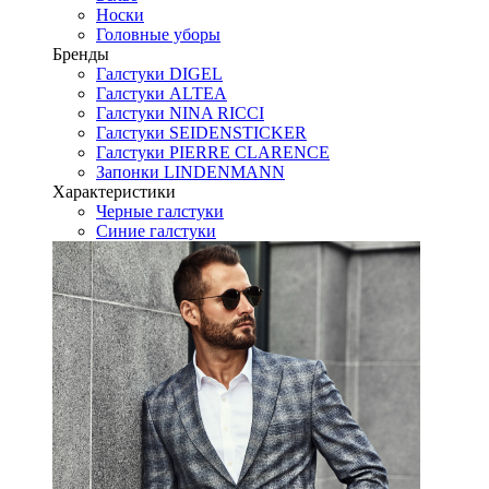
Носки
Головные уборы
Бренды
Галстуки DIGEL
Галстуки ALTEA
Галстуки NINA RICCI
Галстуки SEIDENSTICKER
Галстуки PIERRE CLARENCE
Запонки LINDENMANN
Характеристики
Черные галстуки
Синие галстуки