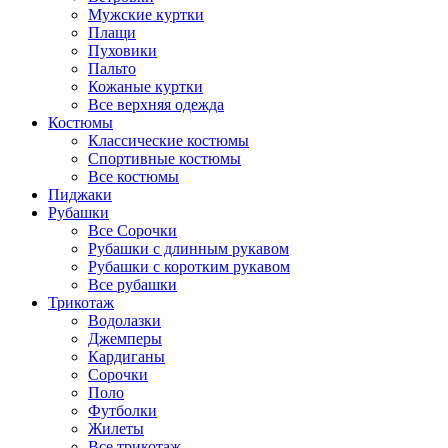
Мужские куртки
Плащи
Пуховики
Пальто
Кожаные куртки
Все верхняя одежда
Костюмы
Классические костюмы
Спортивные костюмы
Все костюмы
Пиджаки
Рубашки
Все Сорочки
Рубашки с длинным рукавом
Рубашки с коротким рукавом
Все рубашки
Трикотаж
Водолазки
Джемперы
Кардиганы
Сорочки
Поло
Футболки
Жилеты
Все трикотаж