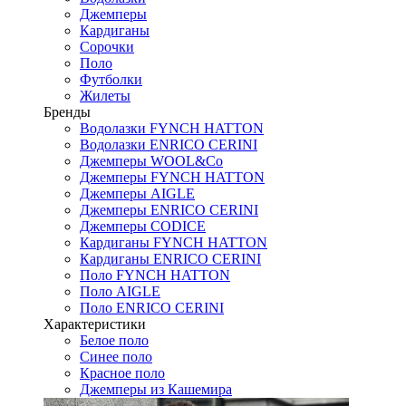
Джемперы
Кардиганы
Сорочки
Поло
Футболки
Жилеты
Бренды
Водолазки FYNCH HATTON
Водолазки ENRICO CERINI
Джемперы WOOL&Co
Джемперы FYNCH HATTON
Джемперы AIGLE
Джемперы ENRICO CERINI
Джемперы CODICE
Кардиганы FYNCH HATTON
Кардиганы ENRICO CERINI
Поло FYNCH HATTON
Поло AIGLE
Поло ENRICO CERINI
Характеристики
Белое поло
Синее поло
Красное поло
Джемперы из Кашемира