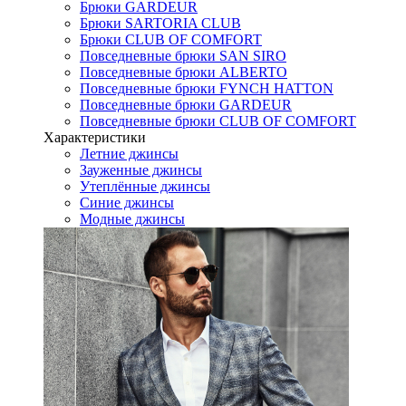
Брюки GARDEUR
Брюки SARTORIA CLUB
Брюки CLUB OF COMFORT
Повседневные брюки SAN SIRO
Повседневные брюки ALBERTO
Повседневные брюки FYNCH HATTON
Повседневные брюки GARDEUR
Повседневные брюки CLUB OF COMFORT
Характеристики
Летние джинсы
Зауженные джинсы
Утеплённые джинсы
Синие джинсы
Модные джинсы