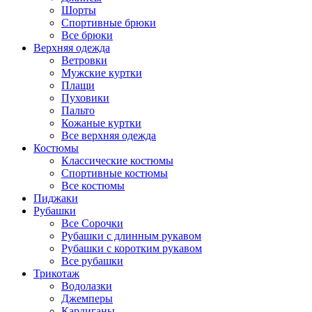
Шорты
Спортивные брюки
Все брюки
Верхняя одежда
Ветровки
Мужские куртки
Плащи
Пуховики
Пальто
Кожаные куртки
Все верхняя одежда
Костюмы
Классические костюмы
Спортивные костюмы
Все костюмы
Пиджаки
Рубашки
Все Сорочки
Рубашки с длинным рукавом
Рубашки с коротким рукавом
Все рубашки
Трикотаж
Водолазки
Джемперы
Кардиганы