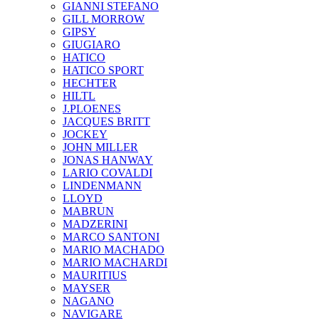
GIANNI STEFANO
GILL MORROW
GIPSY
GIUGIARO
HATICO
HATICO SPORT
HECHTER
HILTL
J.PLOENES
JAСQUES BRITT
JOCKEY
JOHN MILLER
JONAS HANWAY
LARIO COVALDI
LINDENMANN
LLOYD
MABRUN
MADZERINI
MARCO SANTONI
MARIO MACHADO
MARIO MACHARDI
MAURITIUS
MAYSER
NAGANO
NAVIGARE