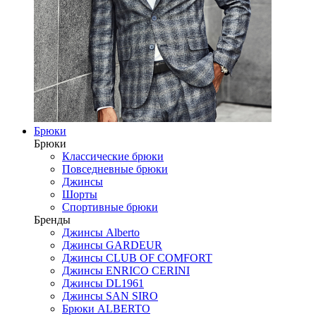
Брюки
Брюки
Классические брюки
Повседневные брюки
Джинсы
Шорты
Спортивные брюки
Бренды
Джинсы Alberto
Джинсы GARDEUR
Джинсы CLUB OF COMFORT
Джинсы ENRICO CERINI
Джинсы DL1961
Джинсы SAN SIRO
Брюки ALBERTO