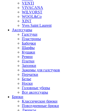
VENTI
VIVACANA
WILVORST
WOOL&Co
XINT
Yves Saint Laurent
Аксессуары
Галстуки
Пластроны
Бабочки
Шарфы
Кушаки
Ремни
Платки
Запонки
Зажимы для галстуков
Перчатки
Белье
Носки
Головные уборы
Все аксессуары
Брюки
Классические брюки
Повседневные брюки
Джинсы