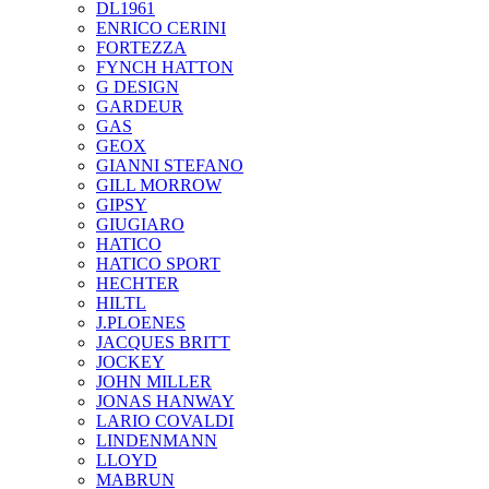
DL1961
ENRICO CERINI
FORTEZZA
FYNCH HATTON
G DESIGN
GARDEUR
GAS
GEOX
GIANNI STEFANO
GILL MORROW
GIPSY
GIUGIARO
HATICO
HATICO SPORT
HECHTER
HILTL
J.PLOENES
JAСQUES BRITT
JOCKEY
JOHN MILLER
JONAS HANWAY
LARIO COVALDI
LINDENMANN
LLOYD
MABRUN