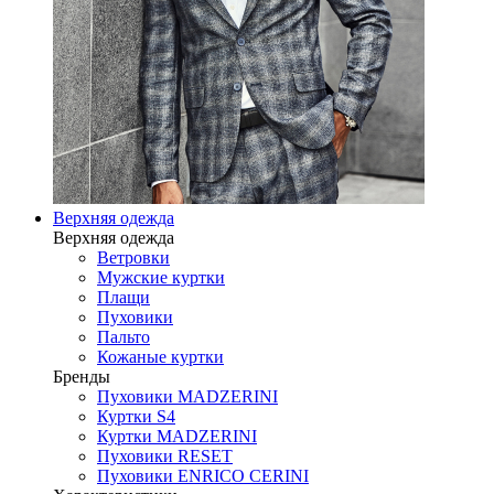
Верхняя одежда
Верхняя одежда
Ветровки
Мужские куртки
Плащи
Пуховики
Пальто
Кожаные куртки
Бренды
Пуховики MADZERINI
Куртки S4
Куртки MADZERINI
Пуховики RESET
Пуховики ENRICO CERINI