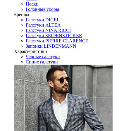
Носки
Головные уборы
Бренды
Галстуки DIGEL
Галстуки ALTEA
Галстуки NINA RICCI
Галстуки SEIDENSTICKER
Галстуки PIERRE CLARENCE
Запонки LINDENMANN
Характеристики
Черные галстуки
Синие галстуки