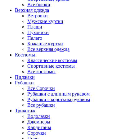
Все брюки
Верхняя одежда
Ветровки
Мужские куртки
Плащи
Пуховики
Пальто
Кожаные куртки
Все верхняя одежда
Костюмы
Классические костюмы
Спортивные костюмы
Все костюмы
Пиджаки
Рубашки
Все Сорочки
Рубашки с длинным рукавом
Рубашки с коротким рукавом
Все рубашки
Трикотаж
Водолазки
Джемперы
Кардиганы
Сорочки
Поло