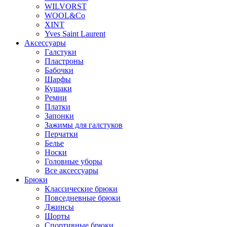
WILVORST
WOOL&Co
XINT
Yves Saint Laurent
Аксессуары
Галстуки
Пластроны
Бабочки
Шарфы
Кушаки
Ремни
Платки
Запонки
Зажимы для галстуков
Перчатки
Белье
Носки
Головные уборы
Все аксессуары
Брюки
Классические брюки
Повседневные брюки
Джинсы
Шорты
Спортивные брюки