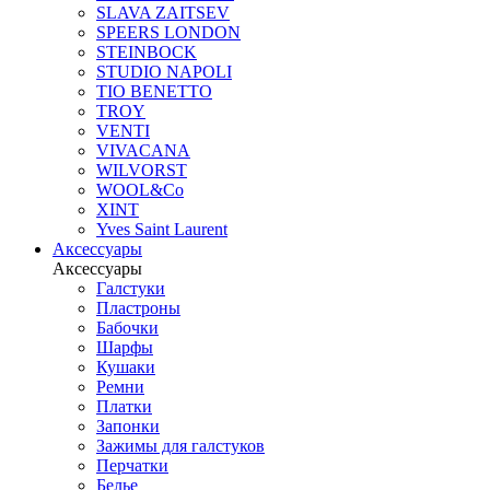
SLAVA ZAITSEV
SPEERS LONDON
STEINBOCK
STUDIO NAPOLI
TIO BENETTO
TROY
VENTI
VIVACANA
WILVORST
WOOL&Co
XINT
Yves Saint Laurent
Аксессуары
Аксессуары
Галстуки
Пластроны
Бабочки
Шарфы
Кушаки
Ремни
Платки
Запонки
Зажимы для галстуков
Перчатки
Белье