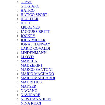
GIPSY
GIUGIARO
HATICO
HATICO SPORT
HECHTER
HILTL
J.PLOENES
JAСQUES BRITT
JOCKEY
JOHN MILLER
JONAS HANWAY
LARIO COVALDI
LINDENMANN
LLOYD
MABRUN
MADZERINI
MARCO SANTONI
MARIO MACHADO
MARIO MACHARDI
MAURITIUS
MAYSER
NAGANO
NAVIGARE
NEW CANADIAN
NINA RICCI