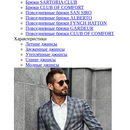
Брюки SARTORIA CLUB
Брюки CLUB OF COMFORT
Повседневные брюки SAN SIRO
Повседневные брюки ALBERTO
Повседневные брюки FYNCH HATTON
Повседневные брюки GARDEUR
Повседневные брюки CLUB OF COMFORT
Характеристики
Летние джинсы
Зауженные джинсы
Утеплённые джинсы
Синие джинсы
Модные джинсы