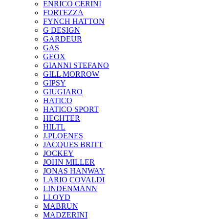
ENRICO CERINI
FORTEZZA
FYNCH HATTON
G DESIGN
GARDEUR
GAS
GEOX
GIANNI STEFANO
GILL MORROW
GIPSY
GIUGIARO
HATICO
HATICO SPORT
HECHTER
HILTL
J.PLOENES
JAСQUES BRITT
JOCKEY
JOHN MILLER
JONAS HANWAY
LARIO COVALDI
LINDENMANN
LLOYD
MABRUN
MADZERINI