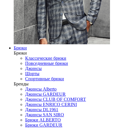
Брюки
Брюки
Классические брюки
Повседневные брюки
Джинсы
Шорты
Спортивные брюки
Бренды
Джинсы Alberto
Джинсы GARDEUR
Джинсы CLUB OF COMFORT
Джинсы ENRICO CERINI
Джинсы DL1961
Джинсы SAN SIRO
Брюки ALBERTO
Брюки GARDEUR