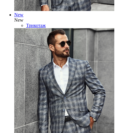
New
New
Трикотаж