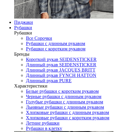
Пиджаки
Рубашки
Рубашки
Все Сорочки
Рубашки с длинным рукавом
Рубашки с коротким рукавом
Бренды
Короткий рукав SEIDENSTICKER
Длинный рукав SEIDENSTICKER
Длинный рукав JAСQUES BRITT
Длинный рукав FYNCH HATTON
Длинный рукав PURE
Характеристики
Белые рубашки с коротким рукавом
Черные рубашки с длинным рукавом
Голубые рубашки с длинным рукавом
Льняные рубашки с длинным рукавом
Хлопковые рубашки с длинным рукавом
Хлопковые рубашки с коротким рукавом
Летние рубашки
Рубашки в клетку