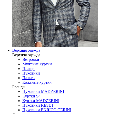
Верхняя одежда
Верхняя одежда
Ветровки
Мужские куртки
Плащи
Пуховики
Пальто
Кожаные куртки
Бренды
Пуховики MADZERINI
Куртки S4
Куртки MADZERINI
Пуховики RESET
Пуховики ENRICO CERINI