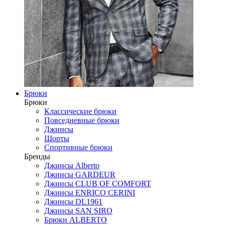
Брюки
Брюки
Классические брюки
Повседневные брюки
Джинсы
Шорты
Спортивные брюки
Бренды
Джинсы Alberto
Джинсы GARDEUR
Джинсы CLUB OF COMFORT
Джинсы ENRICO CERINI
Джинсы DL1961
Джинсы SAN SIRO
Брюки ALBERTO