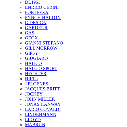
DL1961
ENRICO CERINI
FORTEZZA
FYNCH HATTON
G DESIGN
GARDEUR
GAS
GEOX
GIANNI STEFANO
GILL MORROW
GIPSY
GIUGIARO
HATICO
HATICO SPORT
HECHTER
HILTL
J.PLOENES
JAСQUES BRITT
JOCKEY
JOHN MILLER
JONAS HANWAY
LARIO COVALDI
LINDENMANN
LLOYD
MABRUN