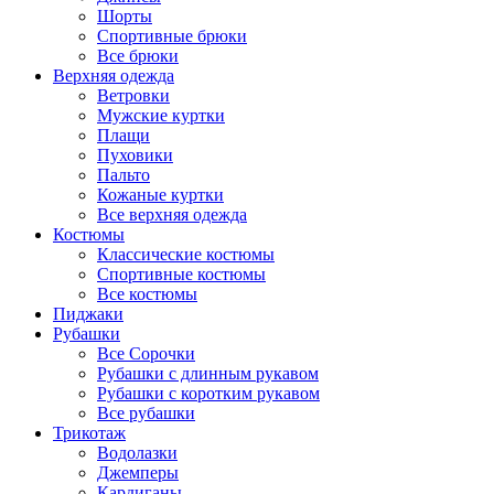
Шорты
Спортивные брюки
Все брюки
Верхняя одежда
Ветровки
Мужские куртки
Плащи
Пуховики
Пальто
Кожаные куртки
Все верхняя одежда
Костюмы
Классические костюмы
Спортивные костюмы
Все костюмы
Пиджаки
Рубашки
Все Сорочки
Рубашки с длинным рукавом
Рубашки с коротким рукавом
Все рубашки
Трикотаж
Водолазки
Джемперы
Кардиганы