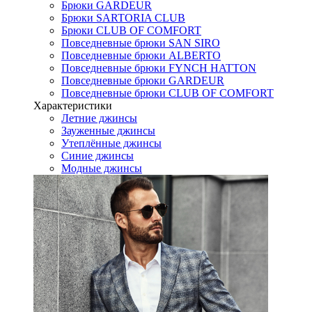
Брюки GARDEUR
Брюки SARTORIA CLUB
Брюки CLUB OF COMFORT
Повседневные брюки SAN SIRO
Повседневные брюки ALBERTO
Повседневные брюки FYNCH HATTON
Повседневные брюки GARDEUR
Повседневные брюки CLUB OF COMFORT
Характеристики
Летние джинсы
Зауженные джинсы
Утеплённые джинсы
Синие джинсы
Модные джинсы