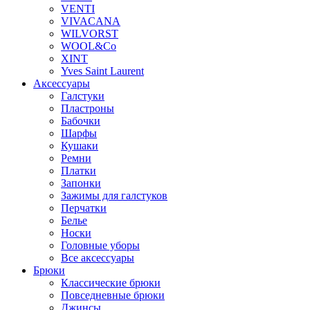
VENTI
VIVACANA
WILVORST
WOOL&Co
XINT
Yves Saint Laurent
Аксессуары
Галстуки
Пластроны
Бабочки
Шарфы
Кушаки
Ремни
Платки
Запонки
Зажимы для галстуков
Перчатки
Белье
Носки
Головные уборы
Все аксессуары
Брюки
Классические брюки
Повседневные брюки
Джинсы