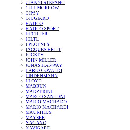
GIANNI STEFANO
GILL MORROW
GIPSY
GIUGIARO
HATICO
HATICO SPORT
HECHTER
HILTL
J.PLOENES
JAСQUES BRITT
JOCKEY
JOHN MILLER
JONAS HANWAY
LARIO COVALDI
LINDENMANN
LLOYD
MABRUN
MADZERINI
MARCO SANTONI
MARIO MACHADO
MARIO MACHARDI
MAURITIUS
MAYSER
NAGANO
NAVIGARE