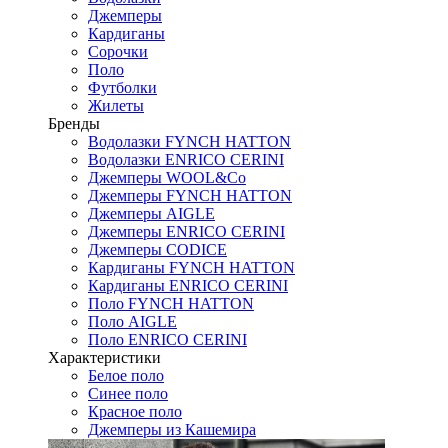
Джемперы
Кардиганы
Сорочки
Поло
Футболки
Жилеты
Бренды
Водолазки FYNCH HATTON
Водолазки ENRICO CERINI
Джемперы WOOL&Co
Джемперы FYNCH HATTON
Джемперы AIGLE
Джемперы ENRICO CERINI
Джемперы CODICE
Кардиганы FYNCH HATTON
Кардиганы ENRICO CERINI
Поло FYNCH HATTON
Поло AIGLE
Поло ENRICO CERINI
Характеристики
Белое поло
Синее поло
Красное поло
Джемперы из Кашемира