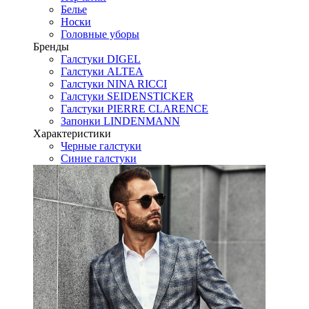
Белье
Носки
Головные уборы
Бренды
Галстуки DIGEL
Галстуки ALTEA
Галстуки NINA RICCI
Галстуки SEIDENSTICKER
Галстуки PIERRE CLARENCE
Запонки LINDENMANN
Характеристики
Черные галстуки
Синие галстуки