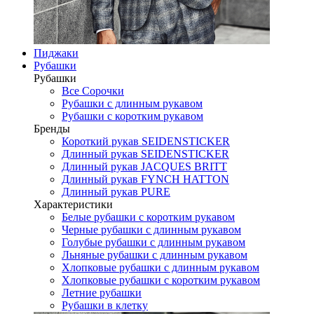
Пиджаки
Рубашки
Рубашки
Все Сорочки
Рубашки с длинным рукавом
Рубашки с коротким рукавом
Бренды
Короткий рукав SEIDENSTICKER
Длинный рукав SEIDENSTICKER
Длинный рукав JAСQUES BRITT
Длинный рукав FYNCH HATTON
Длинный рукав PURE
Характеристики
Белые рубашки с коротким рукавом
Черные рубашки с длинным рукавом
Голубые рубашки с длинным рукавом
Льняные рубашки с длинным рукавом
Хлопковые рубашки с длинным рукавом
Хлопковые рубашки с коротким рукавом
Летние рубашки
Рубашки в клетку