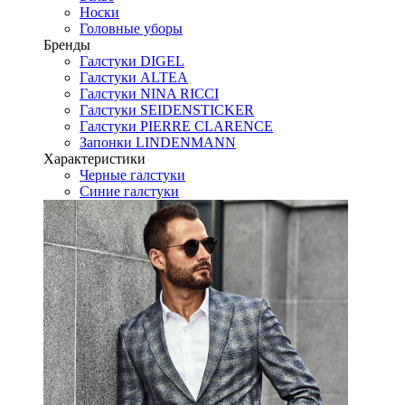
Носки
Головные уборы
Бренды
Галстуки DIGEL
Галстуки ALTEA
Галстуки NINA RICCI
Галстуки SEIDENSTICKER
Галстуки PIERRE CLARENCE
Запонки LINDENMANN
Характеристики
Черные галстуки
Синие галстуки