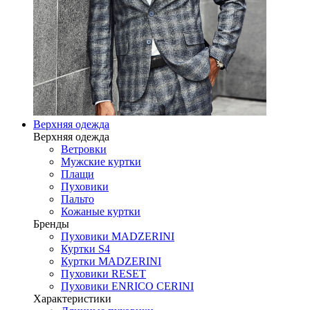
Верхняя одежда
Верхняя одежда
Ветровки
Мужские куртки
Плащи
Пуховики
Пальто
Кожаные куртки
Бренды
Пуховики MADZERINI
Куртки S4
Куртки MADZERINI
Пуховики RESET
Пуховики ENRICO CERINI
Характеристики