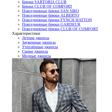
Брюки SARTORIA CLUB
Брюки CLUB OF COMFORT
Повседневные брюки SAN SIRO
Повседневные брюки ALBERTO
Повседневные брюки FYNCH HATTON
Повседневные брюки GARDEUR
Повседневные брюки CLUB OF COMFORT
Характеристики
Летние джинсы
Зауженные джинсы
Утеплённые джинсы
Синие джинсы
Модные джинсы