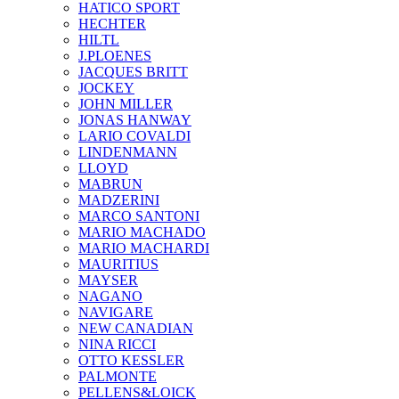
HATICO SPORT
HECHTER
HILTL
J.PLOENES
JAСQUES BRITT
JOCKEY
JOHN MILLER
JONAS HANWAY
LARIO COVALDI
LINDENMANN
LLOYD
MABRUN
MADZERINI
MARCO SANTONI
MARIO MACHADO
MARIO MACHARDI
MAURITIUS
MAYSER
NAGANO
NAVIGARE
NEW CANADIAN
NINA RICCI
OTTO KESSLER
PALMONTE
PELLENS&LOICK