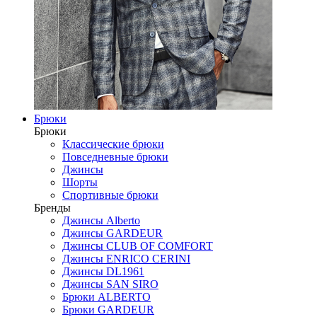
Брюки
Брюки
Классические брюки
Повседневные брюки
Джинсы
Шорты
Спортивные брюки
Бренды
Джинсы Alberto
Джинсы GARDEUR
Джинсы CLUB OF COMFORT
Джинсы ENRICO CERINI
Джинсы DL1961
Джинсы SAN SIRO
Брюки ALBERTO
Брюки GARDEUR