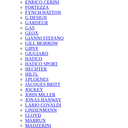
ENRICO CERINI
FORTEZZA
FYNCH HATTON
G DESIGN
GARDEUR
GAS
GEOX
GIANNI STEFANO
GILL MORROW
GIPSY
GIUGIARO
HATICO
HATICO SPORT
HECHTER
HILTL
J.PLOENES
JAСQUES BRITT
JOCKEY
JOHN MILLER
JONAS HANWAY
LARIO COVALDI
LINDENMANN
LLOYD
MABRUN
MADZERINI