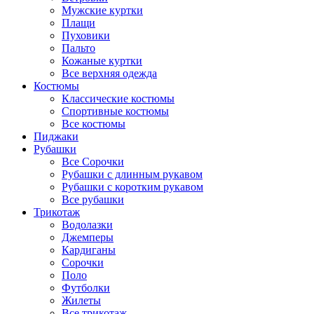
Мужские куртки
Плащи
Пуховики
Пальто
Кожаные куртки
Все верхняя одежда
Костюмы
Классические костюмы
Спортивные костюмы
Все костюмы
Пиджаки
Рубашки
Все Сорочки
Рубашки с длинным рукавом
Рубашки с коротким рукавом
Все рубашки
Трикотаж
Водолазки
Джемперы
Кардиганы
Сорочки
Поло
Футболки
Жилеты
Все трикотаж