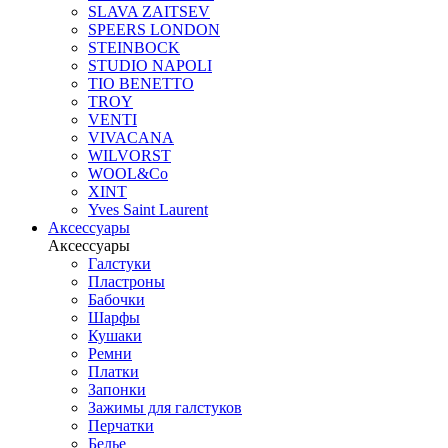
SLAVA ZAITSEV
SPEERS LONDON
STEINBOCK
STUDIO NAPOLI
TIO BENETTO
TROY
VENTI
VIVACANA
WILVORST
WOOL&Co
XINT
Yves Saint Laurent
Аксессуары
Аксессуары
Галстуки
Пластроны
Бабочки
Шарфы
Кушаки
Ремни
Платки
Запонки
Зажимы для галстуков
Перчатки
Белье