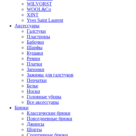
WILVORST
WOOL&Co
XINT
Yves Saint Laurent
Аксессуары
Галстуки
Пластроны
Бабочки
Шарфы
Кушаки
Ремни
Платки
Запонки
Зажимы для галстуков
Перчатки
Белье
Носки
Головные уборы
Все аксессуары
Брюки
Классические брюки
Повседневные брюки
Джинсы
Шорты
Спортивные брюки