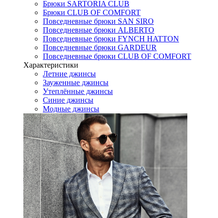
Брюки SARTORIA CLUB
Брюки CLUB OF COMFORT
Повседневные брюки SAN SIRO
Повседневные брюки ALBERTO
Повседневные брюки FYNCH HATTON
Повседневные брюки GARDEUR
Повседневные брюки CLUB OF COMFORT
Характеристики
Летние джинсы
Зауженные джинсы
Утеплённые джинсы
Синие джинсы
Модные джинсы