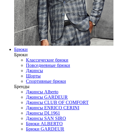
Брюки
Брюки
Классические брюки
Повседневные брюки
Джинсы
Шорты
Спортивные брюки
Бренды
Джинсы Alberto
Джинсы GARDEUR
Джинсы CLUB OF COMFORT
Джинсы ENRICO CERINI
Джинсы DL1961
Джинсы SAN SIRO
Брюки ALBERTO
Брюки GARDEUR