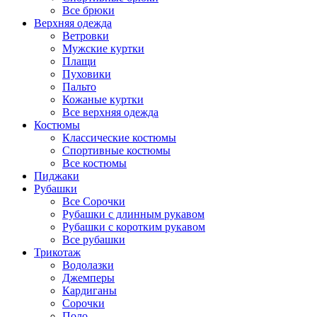
Все брюки
Верхняя одежда
Ветровки
Мужские куртки
Плащи
Пуховики
Пальто
Кожаные куртки
Все верхняя одежда
Костюмы
Классические костюмы
Спортивные костюмы
Все костюмы
Пиджаки
Рубашки
Все Сорочки
Рубашки с длинным рукавом
Рубашки с коротким рукавом
Все рубашки
Трикотаж
Водолазки
Джемперы
Кардиганы
Сорочки
Поло