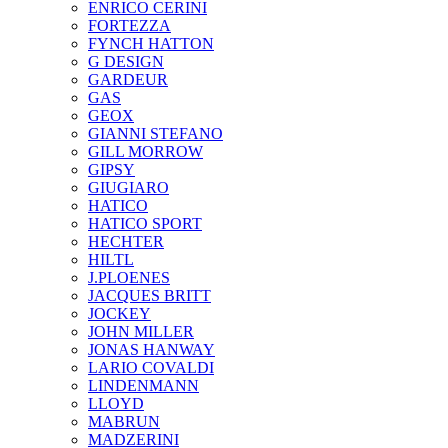
ENRICO CERINI
FORTEZZA
FYNCH HATTON
G DESIGN
GARDEUR
GAS
GEOX
GIANNI STEFANO
GILL MORROW
GIPSY
GIUGIARO
HATICO
HATICO SPORT
HECHTER
HILTL
J.PLOENES
JAСQUES BRITT
JOCKEY
JOHN MILLER
JONAS HANWAY
LARIO COVALDI
LINDENMANN
LLOYD
MABRUN
MADZERINI