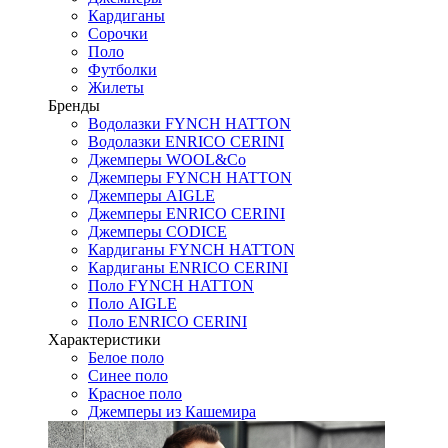
Кардиганы
Сорочки
Поло
Футболки
Жилеты
Бренды
Водолазки FYNCH HATTON
Водолазки ENRICO CERINI
Джемперы WOOL&Co
Джемперы FYNCH HATTON
Джемперы AIGLE
Джемперы ENRICO CERINI
Джемперы CODICE
Кардиганы FYNCH HATTON
Кардиганы ENRICO CERINI
Поло FYNCH HATTON
Поло AIGLE
Поло ENRICO CERINI
Характеристики
Белое поло
Синее поло
Красное поло
Джемперы из Кашемира