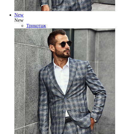
New
New
Трикотаж