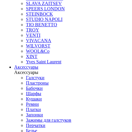
SLAVA ZAITSEV
SPEERS LONDON
STEINBOCK
STUDIO NAPOLI
TIO BENETTO
TROY
VENTI
VIVACANA
WILVORST
WOOL&Co
XINT
Yves Saint Laurent
Аксессуары
Аксессуары
Галстуки
Пластроны
Бабочки
Шарфы
Кушаки
Ремни
Платки
Запонки
Зажимы для галстуков
Перчатки
Белье