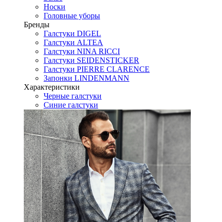
Носки
Головные уборы
Бренды
Галстуки DIGEL
Галстуки ALTEA
Галстуки NINA RICCI
Галстуки SEIDENSTICKER
Галстуки PIERRE CLARENCE
Запонки LINDENMANN
Характеристики
Черные галстуки
Синие галстуки