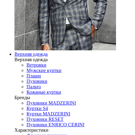
Верхняя одежда
Верхняя одежда
Ветровки
Мужские куртки
Плащи
Пуховики
Пальто
Кожаные куртки
Бренды
Пуховики MADZERINI
Куртки S4
Куртки MADZERINI
Пуховики RESET
Пуховики ENRICO CERINI
Характеристики