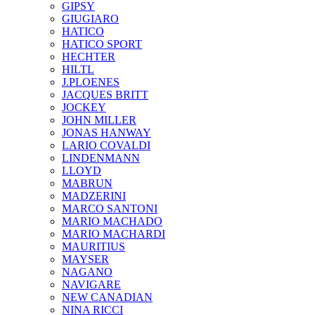
GIPSY
GIUGIARO
HATICO
HATICO SPORT
HECHTER
HILTL
J.PLOENES
JAСQUES BRITT
JOCKEY
JOHN MILLER
JONAS HANWAY
LARIO COVALDI
LINDENMANN
LLOYD
MABRUN
MADZERINI
MARCO SANTONI
MARIO MACHADO
MARIO MACHARDI
MAURITIUS
MAYSER
NAGANO
NAVIGARE
NEW CANADIAN
NINA RICCI