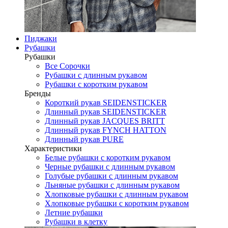
Пиджаки
Рубашки
Рубашки
Все Сорочки
Рубашки с длинным рукавом
Рубашки с коротким рукавом
Бренды
Короткий рукав SEIDENSTICKER
Длинный рукав SEIDENSTICKER
Длинный рукав JAСQUES BRITT
Длинный рукав FYNCH HATTON
Длинный рукав PURE
Характеристики
Белые рубашки с коротким рукавом
Черные рубашки с длинным рукавом
Голубые рубашки с длинным рукавом
Льняные рубашки с длинным рукавом
Хлопковые рубашки с длинным рукавом
Хлопковые рубашки с коротким рукавом
Летние рубашки
Рубашки в клетку