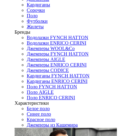
Кардиганы
Сорочки
Поло
Футболки
Жилеты
Бренды
Водолазки FYNCH HATTON
Водолазки ENRICO CERINI
Джемперы WOOL&Co
Джемперы FYNCH HATTON
Джемперы AIGLE
Джемперы ENRICO CERINI
Джемперы CODICE
Кардиганы FYNCH HATTON
Кардиганы ENRICO CERINI
Поло FYNCH HATTON
Поло AIGLE
Поло ENRICO CERINI
Характеристики
Белое поло
Синее поло
Красное поло
Джемперы из Кашемира