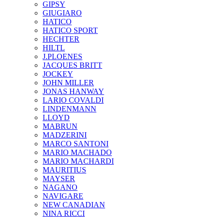
GIPSY
GIUGIARO
HATICO
HATICO SPORT
HECHTER
HILTL
J.PLOENES
JAСQUES BRITT
JOCKEY
JOHN MILLER
JONAS HANWAY
LARIO COVALDI
LINDENMANN
LLOYD
MABRUN
MADZERINI
MARCO SANTONI
MARIO MACHADO
MARIO MACHARDI
MAURITIUS
MAYSER
NAGANO
NAVIGARE
NEW CANADIAN
NINA RICCI