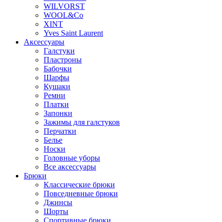
WILVORST
WOOL&Co
XINT
Yves Saint Laurent
Аксессуары
Галстуки
Пластроны
Бабочки
Шарфы
Кушаки
Ремни
Платки
Запонки
Зажимы для галстуков
Перчатки
Белье
Носки
Головные уборы
Все аксессуары
Брюки
Классические брюки
Повседневные брюки
Джинсы
Шорты
Спортивные брюки