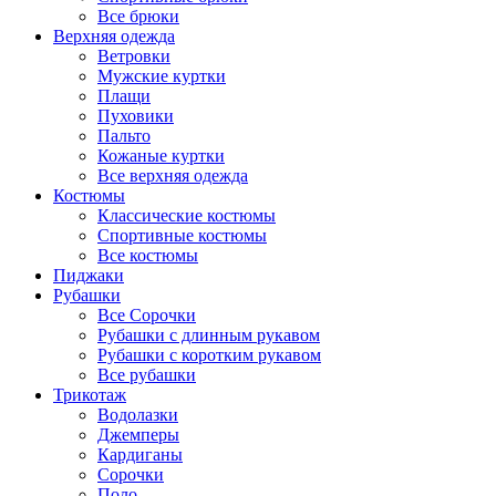
Все брюки
Верхняя одежда
Ветровки
Мужские куртки
Плащи
Пуховики
Пальто
Кожаные куртки
Все верхняя одежда
Костюмы
Классические костюмы
Спортивные костюмы
Все костюмы
Пиджаки
Рубашки
Все Сорочки
Рубашки с длинным рукавом
Рубашки с коротким рукавом
Все рубашки
Трикотаж
Водолазки
Джемперы
Кардиганы
Сорочки
Поло