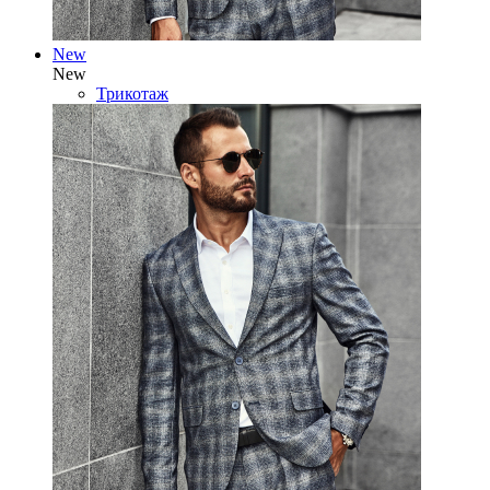
New
New
Трикотаж