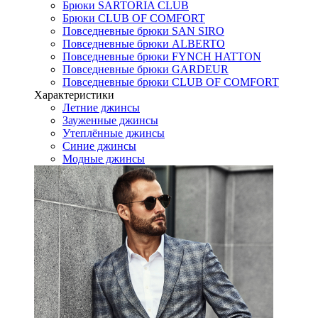
Брюки SARTORIA CLUB
Брюки CLUB OF COMFORT
Повседневные брюки SAN SIRO
Повседневные брюки ALBERTO
Повседневные брюки FYNCH HATTON
Повседневные брюки GARDEUR
Повседневные брюки CLUB OF COMFORT
Характеристики
Летние джинсы
Зауженные джинсы
Утеплённые джинсы
Синие джинсы
Модные джинсы