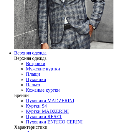
Верхняя одежда
Верхняя одежда
Ветровки
Мужские куртки
Плащи
Пуховики
Пальто
Кожаные куртки
Бренды
Пуховики MADZERINI
Куртки S4
Куртки MADZERINI
Пуховики RESET
Пуховики ENRICO CERINI
Характеристики