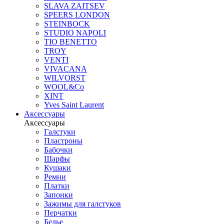
SLAVA ZAITSEV
SPEERS LONDON
STEINBOCK
STUDIO NAPOLI
TIO BENETTO
TROY
VENTI
VIVACANA
WILVORST
WOOL&Co
XINT
Yves Saint Laurent
Аксессуары
Аксессуары
Галстуки
Пластроны
Бабочки
Шарфы
Кушаки
Ремни
Платки
Запонки
Зажимы для галстуков
Перчатки
Белье