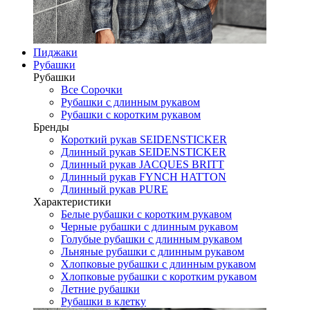
Пиджаки
Рубашки
Рубашки
Все Сорочки
Рубашки с длинным рукавом
Рубашки с коротким рукавом
Бренды
Короткий рукав SEIDENSTICKER
Длинный рукав SEIDENSTICKER
Длинный рукав JAСQUES BRITT
Длинный рукав FYNCH HATTON
Длинный рукав PURE
Характеристики
Белые рубашки с коротким рукавом
Черные рубашки с длинным рукавом
Голубые рубашки с длинным рукавом
Льняные рубашки с длинным рукавом
Хлопковые рубашки с длинным рукавом
Хлопковые рубашки с коротким рукавом
Летние рубашки
Рубашки в клетку