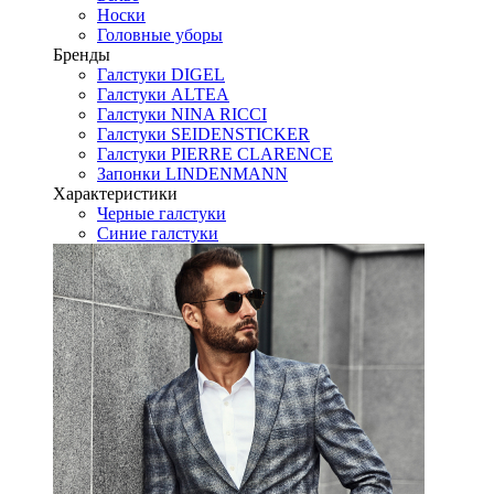
Носки
Головные уборы
Бренды
Галстуки DIGEL
Галстуки ALTEA
Галстуки NINA RICCI
Галстуки SEIDENSTICKER
Галстуки PIERRE CLARENCE
Запонки LINDENMANN
Характеристики
Черные галстуки
Синие галстуки