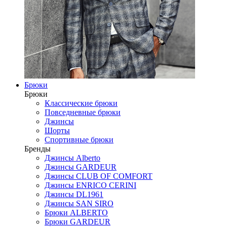
Брюки
Брюки
Классические брюки
Повседневные брюки
Джинсы
Шорты
Спортивные брюки
Бренды
Джинсы Alberto
Джинсы GARDEUR
Джинсы CLUB OF COMFORT
Джинсы ENRICO CERINI
Джинсы DL1961
Джинсы SAN SIRO
Брюки ALBERTO
Брюки GARDEUR