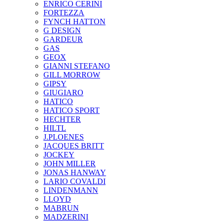
ENRICO CERINI
FORTEZZA
FYNCH HATTON
G DESIGN
GARDEUR
GAS
GEOX
GIANNI STEFANO
GILL MORROW
GIPSY
GIUGIARO
HATICO
HATICO SPORT
HECHTER
HILTL
J.PLOENES
JAСQUES BRITT
JOCKEY
JOHN MILLER
JONAS HANWAY
LARIO COVALDI
LINDENMANN
LLOYD
MABRUN
MADZERINI