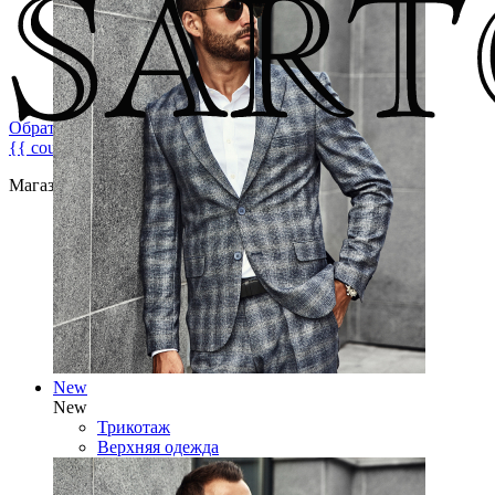
Обратная связь
{{ count }}
Магазин брендовой мужской одежды
New
New
Трикотаж
Верхняя одежда