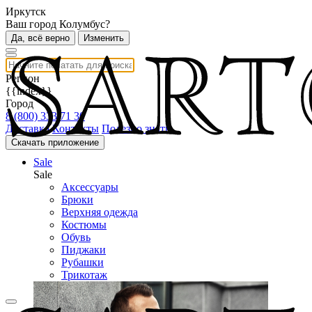
Иркутск
Ваш город Колумбус?
Да, всё верно
Изменить
Регион
{{index}}
Город
8 (800) 333 71 30
Доставка
Контакты
Полезно знать
Скачать приложение
Sale
Sale
Аксессуары
Брюки
Верхняя одежда
Костюмы
Обувь
Пиджаки
Рубашки
Трикотаж