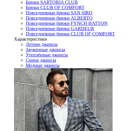
Брюки SARTORIA CLUB
Брюки CLUB OF COMFORT
Повседневные брюки SAN SIRO
Повседневные брюки ALBERTO
Повседневные брюки FYNCH HATTON
Повседневные брюки GARDEUR
Повседневные брюки CLUB OF COMFORT
Характеристики
Летние джинсы
Зауженные джинсы
Утеплённые джинсы
Синие джинсы
Модные джинсы