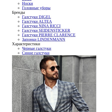
Носки
Головные уборы
Бренды
Галстуки DIGEL
Галстуки ALTEA
Галстуки NINA RICCI
Галстуки SEIDENSTICKER
Галстуки PIERRE CLARENCE
Запонки LINDENMANN
Характеристики
Черные галстуки
Синие галстуки