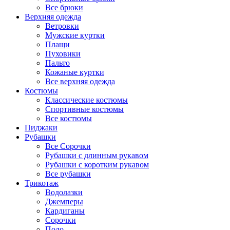
Все брюки
Верхняя одежда
Ветровки
Мужские куртки
Плащи
Пуховики
Пальто
Кожаные куртки
Все верхняя одежда
Костюмы
Классические костюмы
Спортивные костюмы
Все костюмы
Пиджаки
Рубашки
Все Сорочки
Рубашки с длинным рукавом
Рубашки с коротким рукавом
Все рубашки
Трикотаж
Водолазки
Джемперы
Кардиганы
Сорочки
Поло