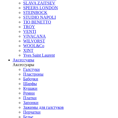
SLAVA ZAITSEV
SPEERS LONDON
STEINBOCK
STUDIO NAPOLI
TIO BENETTO
TROY
VENTI
VIVACANA
WILVORST
WOOL&Co
XINT
Yves Saint Laurent
Аксессуары
Аксессуары
Галстуки
Пластроны
Бабочки
Шарфы
Кушаки
Ремни
Платки
Запонки
Зажимы для галстуков
Перчатки
Белье