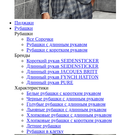
Пиджаки
Рубашки
Рубашки
Все Сорочки
Рубашки с длинным рукавом
Рубашки с коротким рукавом
Бренды
Короткий рукав SEIDENSTICKER
Длинный рукав SEIDENSTICKER
Длинный рукав JAСQUES BRITT
Длинный рукав FYNCH HATTON
Длинный рукав PURE
Характеристики
Белые рубашки с коротким рукавом
Черные рубашки с длинным рукавом
Голубые рубашки с длинным рукавом
Льняные рубашки с длинным рукавом
Хлопковые рубашки с длинным рукавом
Хлопковые рубашки с коротким рукавом
Летние рубашки
Рубашки в клетку