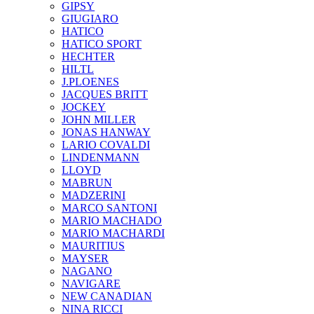
GIPSY
GIUGIARO
HATICO
HATICO SPORT
HECHTER
HILTL
J.PLOENES
JAСQUES BRITT
JOCKEY
JOHN MILLER
JONAS HANWAY
LARIO COVALDI
LINDENMANN
LLOYD
MABRUN
MADZERINI
MARCO SANTONI
MARIO MACHADO
MARIO MACHARDI
MAURITIUS
MAYSER
NAGANO
NAVIGARE
NEW CANADIAN
NINA RICCI