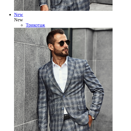
New
New
Трикотаж