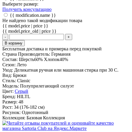
Выберите размер:
Получить консультацию
{{ modification.name }}
Не найдено такой модификации товара
{{ model.price | price }}
{{ model.price_old | price }}
-
+
В корзину
Бесплатная доставка и примерка перед покупкой
Страна Производитель:
Германия
Состав:
Шерсть60% Хлопок40%
Сезон:
Лето
Уход:
Деликатная ручная или машинная стирка при 30 С.
Вид:
Брюки
Стиль:
Classic
Модель:
Полуприлегающий силуэт
Цвет:
Серый
Бренд:
HILTL
Размер:
48
Рост:
34 (176-182 см)
Рисунок:
Однотонный
Коллекция:
Базовая Коллекция