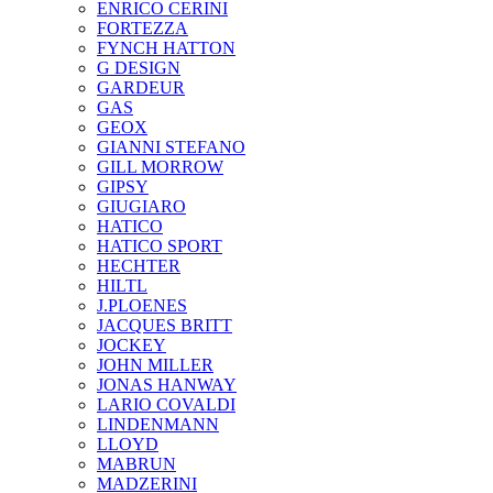
ENRICO CERINI
FORTEZZA
FYNCH HATTON
G DESIGN
GARDEUR
GAS
GEOX
GIANNI STEFANO
GILL MORROW
GIPSY
GIUGIARO
HATICO
HATICO SPORT
HECHTER
HILTL
J.PLOENES
JAСQUES BRITT
JOCKEY
JOHN MILLER
JONAS HANWAY
LARIO COVALDI
LINDENMANN
LLOYD
MABRUN
MADZERINI