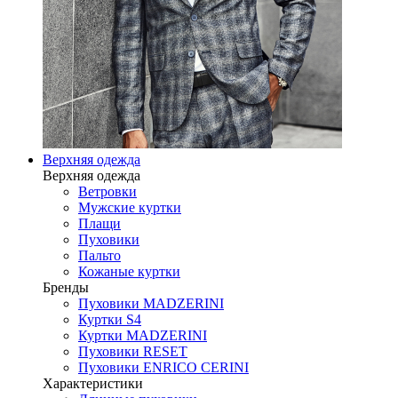
Верхняя одежда
Верхняя одежда
Ветровки
Мужские куртки
Плащи
Пуховики
Пальто
Кожаные куртки
Бренды
Пуховики MADZERINI
Куртки S4
Куртки MADZERINI
Пуховики RESET
Пуховики ENRICO CERINI
Характеристики