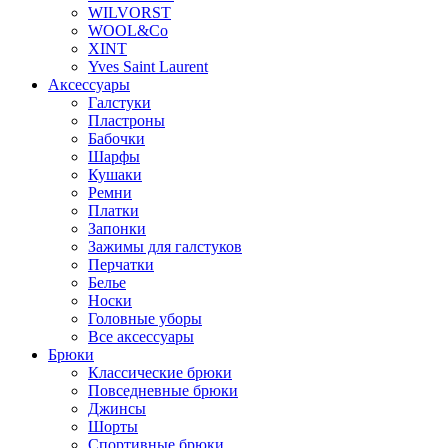
WILVORST
WOOL&Co
XINT
Yves Saint Laurent
Аксессуары
Галстуки
Пластроны
Бабочки
Шарфы
Кушаки
Ремни
Платки
Запонки
Зажимы для галстуков
Перчатки
Белье
Носки
Головные уборы
Все аксессуары
Брюки
Классические брюки
Повседневные брюки
Джинсы
Шорты
Спортивные брюки