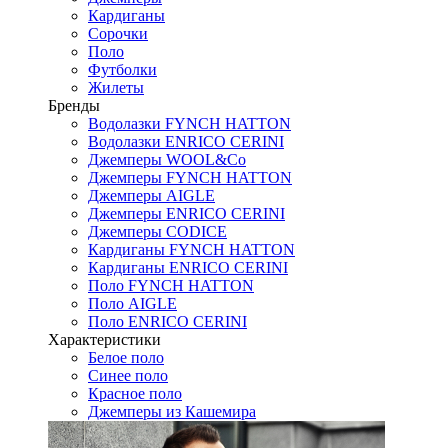
Кардиганы
Сорочки
Поло
Футболки
Жилеты
Бренды
Водолазки FYNCH HATTON
Водолазки ENRICO CERINI
Джемперы WOOL&Co
Джемперы FYNCH HATTON
Джемперы AIGLE
Джемперы ENRICO CERINI
Джемперы CODICE
Кардиганы FYNCH HATTON
Кардиганы ENRICO CERINI
Поло FYNCH HATTON
Поло AIGLE
Поло ENRICO CERINI
Характеристики
Белое поло
Синее поло
Красное поло
Джемперы из Кашемира