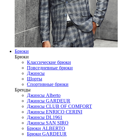
Брюки
Брюки
Классические брюки
Повседневные брюки
Джинсы
Шорты
Спортивные брюки
Бренды
Джинсы Alberto
Джинсы GARDEUR
Джинсы CLUB OF COMFORT
Джинсы ENRICO CERINI
Джинсы DL1961
Джинсы SAN SIRO
Брюки ALBERTO
Брюки GARDEUR