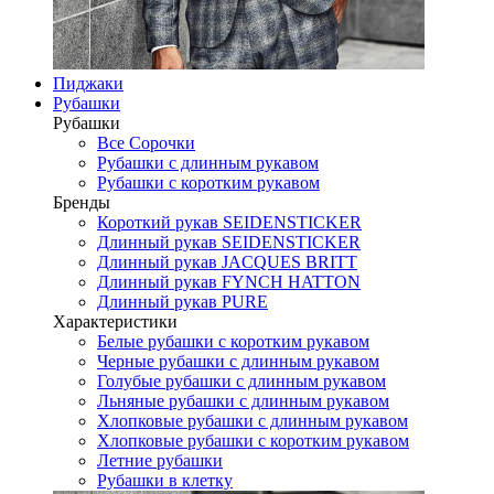
Пиджаки
Рубашки
Рубашки
Все Сорочки
Рубашки с длинным рукавом
Рубашки с коротким рукавом
Бренды
Короткий рукав SEIDENSTICKER
Длинный рукав SEIDENSTICKER
Длинный рукав JAСQUES BRITT
Длинный рукав FYNCH HATTON
Длинный рукав PURE
Характеристики
Белые рубашки с коротким рукавом
Черные рубашки с длинным рукавом
Голубые рубашки с длинным рукавом
Льняные рубашки с длинным рукавом
Хлопковые рубашки с длинным рукавом
Хлопковые рубашки с коротким рукавом
Летние рубашки
Рубашки в клетку