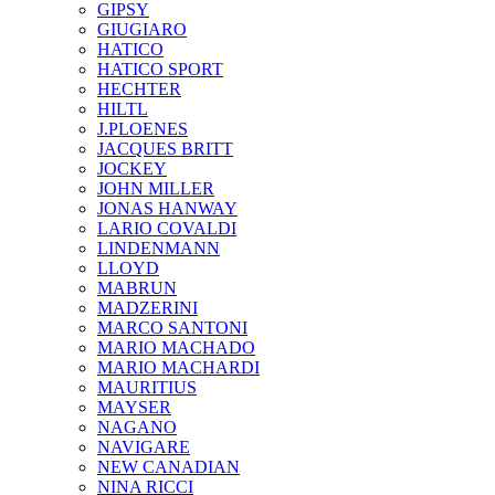
GIPSY
GIUGIARO
HATICO
HATICO SPORT
HECHTER
HILTL
J.PLOENES
JAСQUES BRITT
JOCKEY
JOHN MILLER
JONAS HANWAY
LARIO COVALDI
LINDENMANN
LLOYD
MABRUN
MADZERINI
MARCO SANTONI
MARIO MACHADO
MARIO MACHARDI
MAURITIUS
MAYSER
NAGANO
NAVIGARE
NEW CANADIAN
NINA RICCI