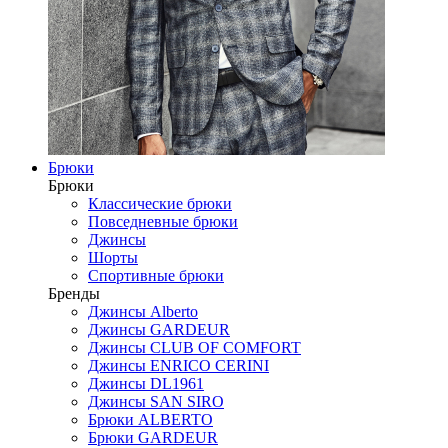
Брюки
Брюки
Классические брюки
Повседневные брюки
Джинсы
Шорты
Спортивные брюки
Бренды
Джинсы Alberto
Джинсы GARDEUR
Джинсы CLUB OF COMFORT
Джинсы ENRICO CERINI
Джинсы DL1961
Джинсы SAN SIRO
Брюки ALBERTO
Брюки GARDEUR