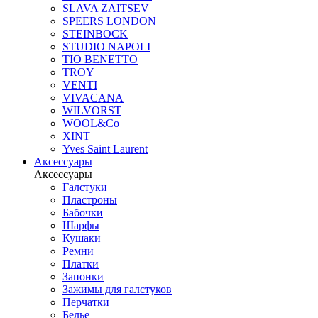
SLAVA ZAITSEV
SPEERS LONDON
STEINBOCK
STUDIO NAPOLI
TIO BENETTO
TROY
VENTI
VIVACANA
WILVORST
WOOL&Co
XINT
Yves Saint Laurent
Аксессуары
Аксессуары
Галстуки
Пластроны
Бабочки
Шарфы
Кушаки
Ремни
Платки
Запонки
Зажимы для галстуков
Перчатки
Белье