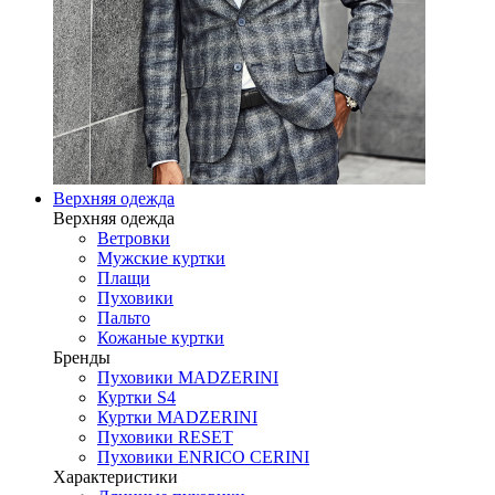
Верхняя одежда
Верхняя одежда
Ветровки
Мужские куртки
Плащи
Пуховики
Пальто
Кожаные куртки
Бренды
Пуховики MADZERINI
Куртки S4
Куртки MADZERINI
Пуховики RESET
Пуховики ENRICO CERINI
Характеристики