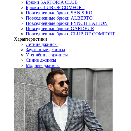
Брюки SARTORIA CLUB
Брюки CLUB OF COMFORT
Повседневные брюки SAN SIRO
Повседневные брюки ALBERTO
Повседневные брюки FYNCH HATTON
Повседневные брюки GARDEUR
Повседневные брюки CLUB OF COMFORT
Характеристики
Летние джинсы
Зауженные джинсы
Утеплённые джинсы
Синие джинсы
Модные джинсы