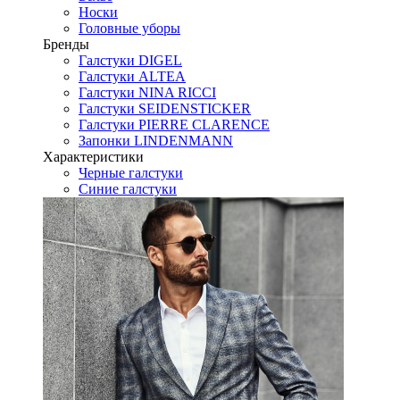
Носки
Головные уборы
Бренды
Галстуки DIGEL
Галстуки ALTEA
Галстуки NINA RICCI
Галстуки SEIDENSTICKER
Галстуки PIERRE CLARENCE
Запонки LINDENMANN
Характеристики
Черные галстуки
Синие галстуки