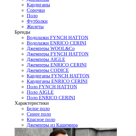
Кардиганы
Сорочки
Поло
Футболки
Жилеты
Бренды
Водолазки FYNCH HATTON
Водолазки ENRICO CERINI
Джемперы WOOL&Co
Джемперы FYNCH HATTON
Джемперы AIGLE
Джемперы ENRICO CERINI
Джемперы CODICE
Кардиганы FYNCH HATTON
Кардиганы ENRICO CERINI
Поло FYNCH HATTON
Поло AIGLE
Поло ENRICO CERINI
Характеристики
Белое поло
Синее поло
Красное поло
Джемперы из Кашемира