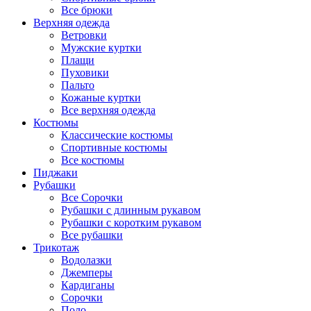
Все брюки
Верхняя одежда
Ветровки
Мужские куртки
Плащи
Пуховики
Пальто
Кожаные куртки
Все верхняя одежда
Костюмы
Классические костюмы
Спортивные костюмы
Все костюмы
Пиджаки
Рубашки
Все Сорочки
Рубашки с длинным рукавом
Рубашки с коротким рукавом
Все рубашки
Трикотаж
Водолазки
Джемперы
Кардиганы
Сорочки
Поло