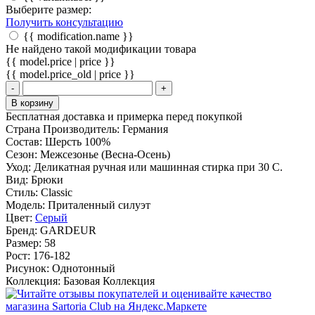
Выберите размер:
Получить консультацию
{{ modification.name }}
Не найдено такой модификации товара
{{ model.price | price }}
{{ model.price_old | price }}
-
+
В корзину
Бесплатная доставка и примерка перед покупкой
Страна Производитель:
Германия
Состав:
Шерсть 100%
Сезон:
Межсезонье (Весна-Осень)
Уход:
Деликатная ручная или машинная стирка при 30 С.
Вид:
Брюки
Стиль:
Classic
Модель:
Приталенный силуэт
Цвет:
Серый
Бренд:
GARDEUR
Размер:
58
Рост:
176-182
Рисунок:
Однотонный
Коллекция:
Базовая Коллекция