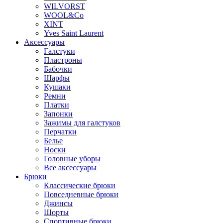
WILVORST
WOOL&Co
XINT
Yves Saint Laurent
Аксессуары
Галстуки
Пластроны
Бабочки
Шарфы
Кушаки
Ремни
Платки
Запонки
Зажимы для галстуков
Перчатки
Белье
Носки
Головные уборы
Все аксессуары
Брюки
Классические брюки
Повседневные брюки
Джинсы
Шорты
Спортивные брюки