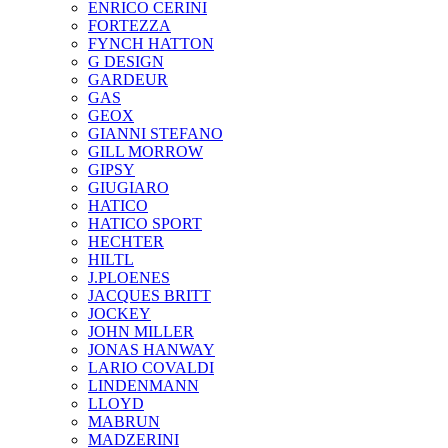
ENRICO CERINI
FORTEZZA
FYNCH HATTON
G DESIGN
GARDEUR
GAS
GEOX
GIANNI STEFANO
GILL MORROW
GIPSY
GIUGIARO
HATICO
HATICO SPORT
HECHTER
HILTL
J.PLOENES
JAСQUES BRITT
JOCKEY
JOHN MILLER
JONAS HANWAY
LARIO COVALDI
LINDENMANN
LLOYD
MABRUN
MADZERINI