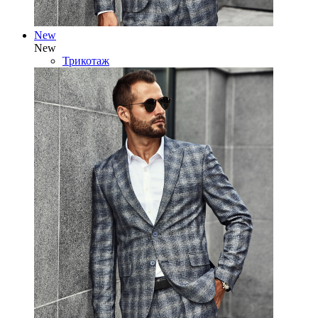
New
New
Трикотаж