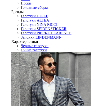
Носки
Головные уборы
Бренды
Галстуки DIGEL
Галстуки ALTEA
Галстуки NINA RICCI
Галстуки SEIDENSTICKER
Галстуки PIERRE CLARENCE
Запонки LINDENMANN
Характеристики
Черные галстуки
Синие галстуки