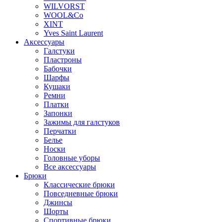
WILVORST
WOOL&Co
XINT
Yves Saint Laurent
Аксессуары
Галстуки
Пластроны
Бабочки
Шарфы
Кушаки
Ремни
Платки
Запонки
Зажимы для галстуков
Перчатки
Белье
Носки
Головные уборы
Все аксессуары
Брюки
Классические брюки
Повседневные брюки
Джинсы
Шорты
Спортивные брюки