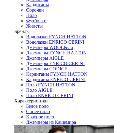
Кардиганы
Сорочки
Поло
Футболки
Жилеты
Бренды
Водолазки FYNCH HATTON
Водолазки ENRICO CERINI
Джемперы WOOL&Co
Джемперы FYNCH HATTON
Джемперы AIGLE
Джемперы ENRICO CERINI
Джемперы CODICE
Кардиганы FYNCH HATTON
Кардиганы ENRICO CERINI
Поло FYNCH HATTON
Поло AIGLE
Поло ENRICO CERINI
Характеристики
Белое поло
Синее поло
Красное поло
Джемперы из Кашемира