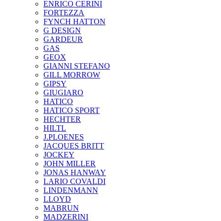
ENRICO CERINI
FORTEZZA
FYNCH HATTON
G DESIGN
GARDEUR
GAS
GEOX
GIANNI STEFANO
GILL MORROW
GIPSY
GIUGIARO
HATICO
HATICO SPORT
HECHTER
HILTL
J.PLOENES
JAСQUES BRITT
JOCKEY
JOHN MILLER
JONAS HANWAY
LARIO COVALDI
LINDENMANN
LLOYD
MABRUN
MADZERINI