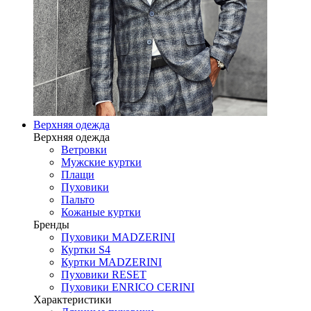
Верхняя одежда
Верхняя одежда
Ветровки
Мужские куртки
Плащи
Пуховики
Пальто
Кожаные куртки
Бренды
Пуховики MADZERINI
Куртки S4
Куртки MADZERINI
Пуховики RESET
Пуховики ENRICO CERINI
Характеристики