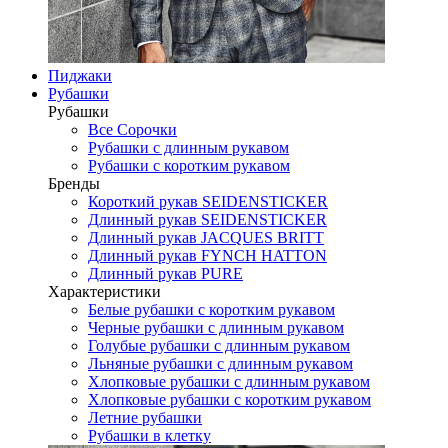
Пиджаки
Рубашки
Рубашки
Все Сорочки
Рубашки с длинным рукавом
Рубашки с коротким рукавом
Бренды
Короткий рукав SEIDENSTICKER
Длинный рукав SEIDENSTICKER
Длинный рукав JAСQUES BRITT
Длинный рукав FYNCH HATTON
Длинный рукав PURE
Характеристики
Белые рубашки с коротким рукавом
Черные рубашки с длинным рукавом
Голубые рубашки с длинным рукавом
Льняные рубашки с длинным рукавом
Хлопковые рубашки с длинным рукавом
Хлопковые рубашки с коротким рукавом
Летние рубашки
Рубашки в клетку