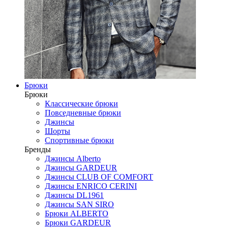
Брюки
Брюки
Классические брюки
Повседневные брюки
Джинсы
Шорты
Спортивные брюки
Бренды
Джинсы Alberto
Джинсы GARDEUR
Джинсы CLUB OF COMFORT
Джинсы ENRICO CERINI
Джинсы DL1961
Джинсы SAN SIRO
Брюки ALBERTO
Брюки GARDEUR