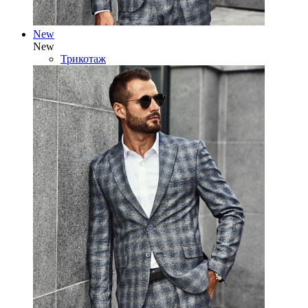
New
New
Трикотаж