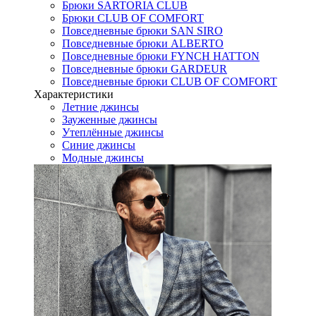
Брюки SARTORIA CLUB
Брюки CLUB OF COMFORT
Повседневные брюки SAN SIRO
Повседневные брюки ALBERTO
Повседневные брюки FYNCH HATTON
Повседневные брюки GARDEUR
Повседневные брюки CLUB OF COMFORT
Характеристики
Летние джинсы
Зауженные джинсы
Утеплённые джинсы
Синие джинсы
Модные джинсы