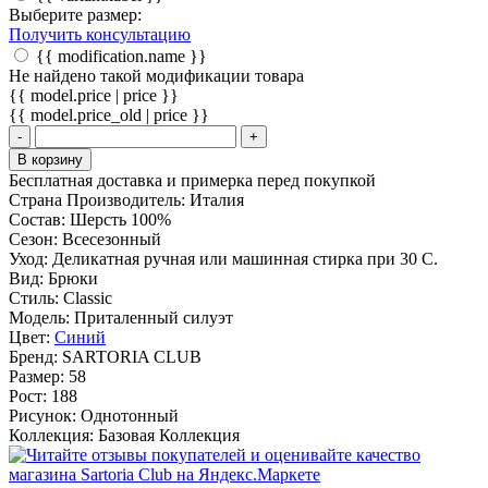
Выберите размер:
Получить консультацию
{{ modification.name }}
Не найдено такой модификации товара
{{ model.price | price }}
{{ model.price_old | price }}
-
+
В корзину
Бесплатная доставка и примерка перед покупкой
Страна Производитель:
Италия
Состав:
Шерсть 100%
Сезон:
Всесезонный
Уход:
Деликатная ручная или машинная стирка при 30 С.
Вид:
Брюки
Стиль:
Classic
Модель:
Приталенный силуэт
Цвет:
Синий
Бренд:
SARTORIA CLUB
Размер:
58
Рост:
188
Рисунок:
Однотонный
Коллекция:
Базовая Коллекция