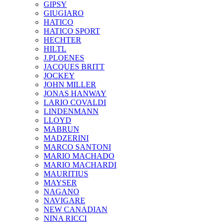
GIPSY
GIUGIARO
HATICO
HATICO SPORT
HECHTER
HILTL
J.PLOENES
JAСQUES BRITT
JOCKEY
JOHN MILLER
JONAS HANWAY
LARIO COVALDI
LINDENMANN
LLOYD
MABRUN
MADZERINI
MARCO SANTONI
MARIO MACHADO
MARIO MACHARDI
MAURITIUS
MAYSER
NAGANO
NAVIGARE
NEW CANADIAN
NINA RICCI