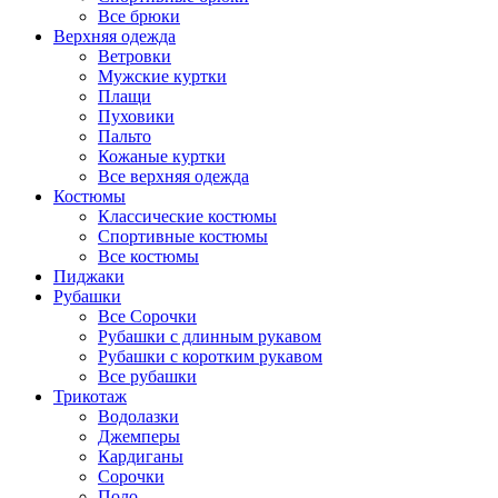
Все брюки
Верхняя одежда
Ветровки
Мужские куртки
Плащи
Пуховики
Пальто
Кожаные куртки
Все верхняя одежда
Костюмы
Классические костюмы
Спортивные костюмы
Все костюмы
Пиджаки
Рубашки
Все Сорочки
Рубашки с длинным рукавом
Рубашки с коротким рукавом
Все рубашки
Трикотаж
Водолазки
Джемперы
Кардиганы
Сорочки
Поло