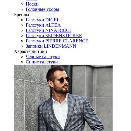
Носки
Головные уборы
Бренды
Галстуки DIGEL
Галстуки ALTEA
Галстуки NINA RICCI
Галстуки SEIDENSTICKER
Галстуки PIERRE CLARENCE
Запонки LINDENMANN
Характеристики
Черные галстуки
Синие галстуки