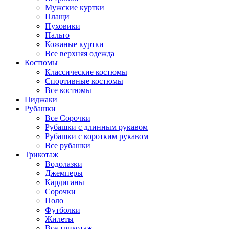
Мужские куртки
Плащи
Пуховики
Пальто
Кожаные куртки
Все верхняя одежда
Костюмы
Классические костюмы
Спортивные костюмы
Все костюмы
Пиджаки
Рубашки
Все Сорочки
Рубашки с длинным рукавом
Рубашки с коротким рукавом
Все рубашки
Трикотаж
Водолазки
Джемперы
Кардиганы
Сорочки
Поло
Футболки
Жилеты
Все трикотаж