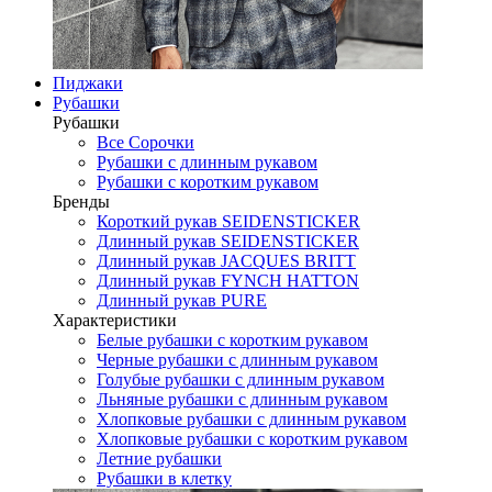
Пиджаки
Рубашки
Рубашки
Все Сорочки
Рубашки с длинным рукавом
Рубашки с коротким рукавом
Бренды
Короткий рукав SEIDENSTICKER
Длинный рукав SEIDENSTICKER
Длинный рукав JAСQUES BRITT
Длинный рукав FYNCH HATTON
Длинный рукав PURE
Характеристики
Белые рубашки с коротким рукавом
Черные рубашки с длинным рукавом
Голубые рубашки с длинным рукавом
Льняные рубашки с длинным рукавом
Хлопковые рубашки с длинным рукавом
Хлопковые рубашки с коротким рукавом
Летние рубашки
Рубашки в клетку