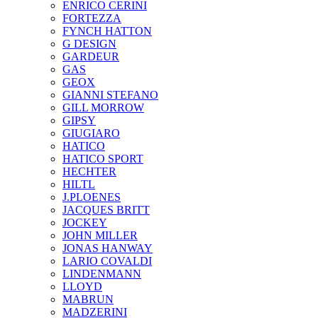
ENRICO CERINI
FORTEZZA
FYNCH HATTON
G DESIGN
GARDEUR
GAS
GEOX
GIANNI STEFANO
GILL MORROW
GIPSY
GIUGIARO
HATICO
HATICO SPORT
HECHTER
HILTL
J.PLOENES
JAСQUES BRITT
JOCKEY
JOHN MILLER
JONAS HANWAY
LARIO COVALDI
LINDENMANN
LLOYD
MABRUN
MADZERINI