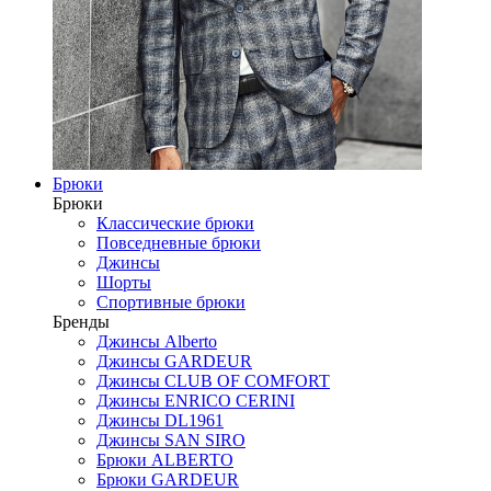
Брюки
Брюки
Классические брюки
Повседневные брюки
Джинсы
Шорты
Спортивные брюки
Бренды
Джинсы Alberto
Джинсы GARDEUR
Джинсы CLUB OF COMFORT
Джинсы ENRICO CERINI
Джинсы DL1961
Джинсы SAN SIRO
Брюки ALBERTO
Брюки GARDEUR