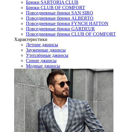
Брюки SARTORIA CLUB
Брюки CLUB OF COMFORT
Повседневные брюки SAN SIRO
Повседневные брюки ALBERTO
Повседневные брюки FYNCH HATTON
Повседневные брюки GARDEUR
Повседневные брюки CLUB OF COMFORT
Характеристики
Летние джинсы
Зауженные джинсы
Утеплённые джинсы
Синие джинсы
Модные джинсы