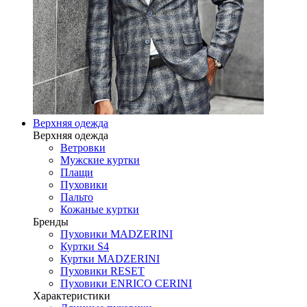
Верхняя одежда
Верхняя одежда
Ветровки
Мужские куртки
Плащи
Пуховики
Пальто
Кожаные куртки
Бренды
Пуховики MADZERINI
Куртки S4
Куртки MADZERINI
Пуховики RESET
Пуховики ENRICO CERINI
Характеристики