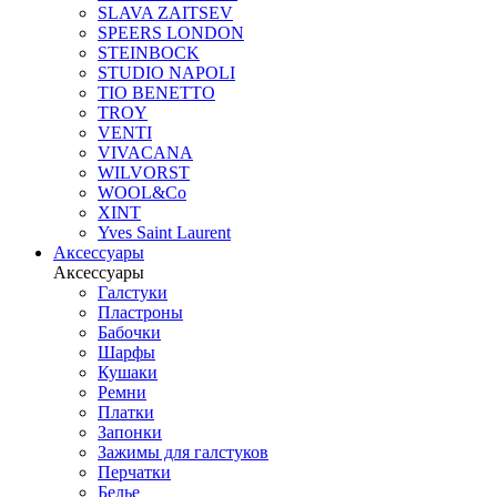
SLAVA ZAITSEV
SPEERS LONDON
STEINBOCK
STUDIO NAPOLI
TIO BENETTO
TROY
VENTI
VIVACANA
WILVORST
WOOL&Co
XINT
Yves Saint Laurent
Аксессуары
Аксессуары
Галстуки
Пластроны
Бабочки
Шарфы
Кушаки
Ремни
Платки
Запонки
Зажимы для галстуков
Перчатки
Белье