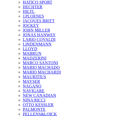
HATICO SPORT
HECHTER
HILTL
J.PLOENES
JAСQUES BRITT
JOCKEY
JOHN MILLER
JONAS HANWAY
LARIO COVALDI
LINDENMANN
LLOYD
MABRUN
MADZERINI
MARCO SANTONI
MARIO MACHADO
MARIO MACHARDI
MAURITIUS
MAYSER
NAGANO
NAVIGARE
NEW CANADIAN
NINA RICCI
OTTO KESSLER
PALMONTE
PELLENS&LOICK