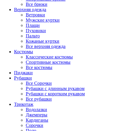
Все брюки
Верхняя одежда
Ветровки
Мужские куртки
Плащи
Пуховики
Пальто
Кожаные куртки
Все верхняя одежда
Костюмы
Классические костюмы
Спортивные костюмы
Все костюмы
Пиджаки
Рубашки
Все Сорочки
Рубашки с длинным рукавом
Рубашки с коротким рукавом
Все рубашки
Трикотаж
Водолазки
Джемперы
Кардиганы
Сорочки
Поло