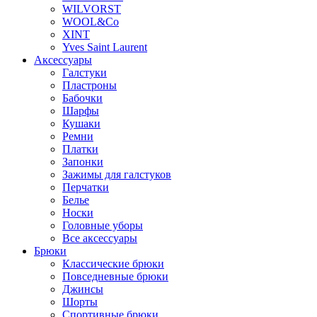
WILVORST
WOOL&Co
XINT
Yves Saint Laurent
Аксессуары
Галстуки
Пластроны
Бабочки
Шарфы
Кушаки
Ремни
Платки
Запонки
Зажимы для галстуков
Перчатки
Белье
Носки
Головные уборы
Все аксессуары
Брюки
Классические брюки
Повседневные брюки
Джинсы
Шорты
Спортивные брюки