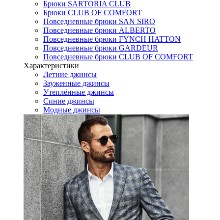
Брюки SARTORIA CLUB
Брюки CLUB OF COMFORT
Повседневные брюки SAN SIRO
Повседневные брюки ALBERTO
Повседневные брюки FYNCH HATTON
Повседневные брюки GARDEUR
Повседневные брюки CLUB OF COMFORT
Характеристики
Летние джинсы
Зауженные джинсы
Утеплённые джинсы
Синие джинсы
Модные джинсы