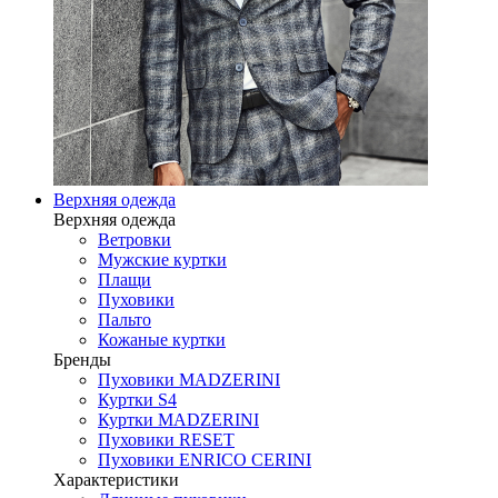
Верхняя одежда
Верхняя одежда
Ветровки
Мужские куртки
Плащи
Пуховики
Пальто
Кожаные куртки
Бренды
Пуховики MADZERINI
Куртки S4
Куртки MADZERINI
Пуховики RESET
Пуховики ENRICO CERINI
Характеристики