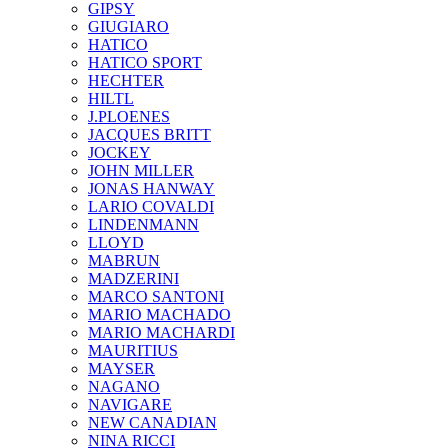
GIPSY
GIUGIARO
HATICO
HATICO SPORT
HECHTER
HILTL
J.PLOENES
JAСQUES BRITT
JOCKEY
JOHN MILLER
JONAS HANWAY
LARIO COVALDI
LINDENMANN
LLOYD
MABRUN
MADZERINI
MARCO SANTONI
MARIO MACHADO
MARIO MACHARDI
MAURITIUS
MAYSER
NAGANO
NAVIGARE
NEW CANADIAN
NINA RICCI