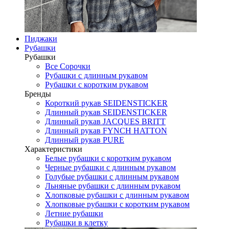
Пиджаки
Рубашки
Рубашки
Все Сорочки
Рубашки с длинным рукавом
Рубашки с коротким рукавом
Бренды
Короткий рукав SEIDENSTICKER
Длинный рукав SEIDENSTICKER
Длинный рукав JAСQUES BRITT
Длинный рукав FYNCH HATTON
Длинный рукав PURE
Характеристики
Белые рубашки с коротким рукавом
Черные рубашки с длинным рукавом
Голубые рубашки с длинным рукавом
Льняные рубашки с длинным рукавом
Хлопковые рубашки с длинным рукавом
Хлопковые рубашки с коротким рукавом
Летние рубашки
Рубашки в клетку