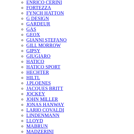
ENRICO CERINI
FORTEZZA
FYNCH HATTON
G DESIGN
GARDEUR
GAS
GEOX
GIANNI STEFANO
GILL MORROW
GIPSY
GIUGIARO
HATICO
HATICO SPORT
HECHTER
HILTL
J.PLOENES
JAСQUES BRITT
JOCKEY
JOHN MILLER
JONAS HANWAY
LARIO COVALDI
LINDENMANN
LLOYD
MABRUN
MADZERINI