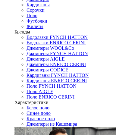
Кардиганы
Сорочки
Поло
Футболки
Жилеты
Бренды
Водолазки FYNCH HATTON
Водолазки ENRICO CERINI
Джемперы WOOL&Co
Джемперы FYNCH HATTON
Джемперы AIGLE
Джемперы ENRICO CERINI
Джемперы CODICE
Кардиганы FYNCH HATTON
Кардиганы ENRICO CERINI
Поло FYNCH HATTON
Поло AIGLE
Поло ENRICO CERINI
Характеристики
Белое поло
Синее поло
Красное поло
Джемперы из Кашемира