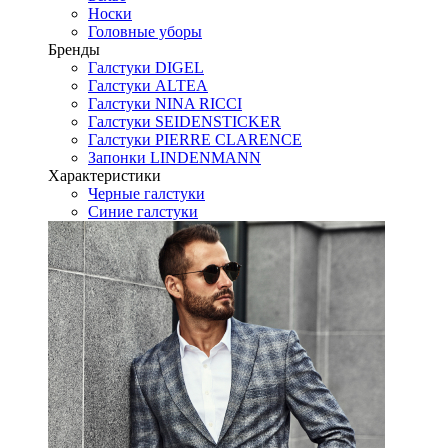
Носки
Головные уборы
Бренды
Галстуки DIGEL
Галстуки ALTEA
Галстуки NINA RICCI
Галстуки SEIDENSTICKER
Галстуки PIERRE CLARENCE
Запонки LINDENMANN
Характеристики
Черные галстуки
Синие галстуки