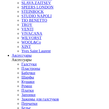
SLAVA ZAITSEV
SPEERS LONDON
STEINBOCK
STUDIO NAPOLI
TIO BENETTO
TROY
VENTI
VIVACANA
WILVORST
WOOL&Co
XINT
Yves Saint Laurent
Аксессуары
Аксессуары
Галстуки
Пластроны
Бабочки
Шарфы
Кушаки
Ремни
Платки
Запонки
Зажимы для галстуков
Перчатки
Белье