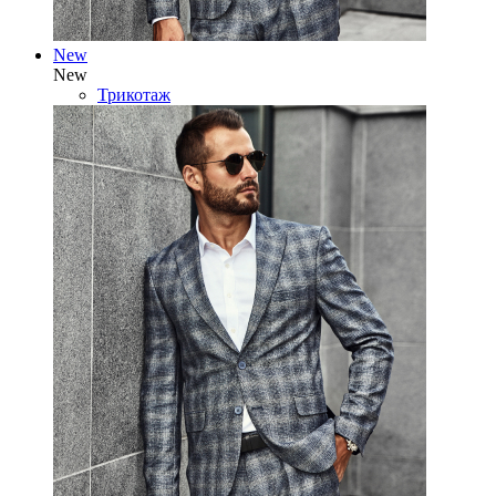
New
New
Трикотаж