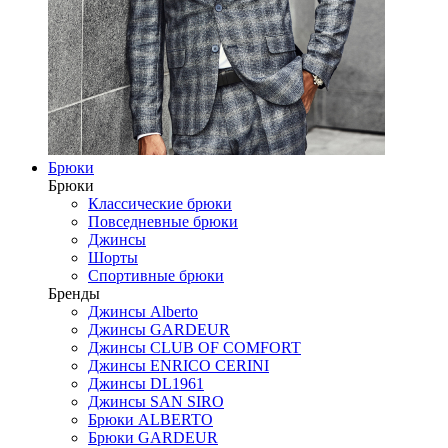
Брюки
Брюки
Классические брюки
Повседневные брюки
Джинсы
Шорты
Спортивные брюки
Бренды
Джинсы Alberto
Джинсы GARDEUR
Джинсы CLUB OF COMFORT
Джинсы ENRICO CERINI
Джинсы DL1961
Джинсы SAN SIRO
Брюки ALBERTO
Брюки GARDEUR