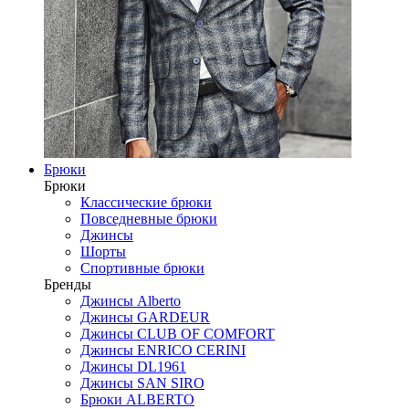
Брюки
Брюки
Классические брюки
Повседневные брюки
Джинсы
Шорты
Спортивные брюки
Бренды
Джинсы Alberto
Джинсы GARDEUR
Джинсы CLUB OF COMFORT
Джинсы ENRICO CERINI
Джинсы DL1961
Джинсы SAN SIRO
Брюки ALBERTO