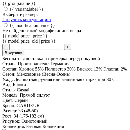
{{ group.name }}
{{ variant.label }}
Выберите размер:
Получить консультацию
{{ modification.name }}
Не найдено такой модификации товара
{{ model.price | price }}
{{ model.price_old | price }}
-
+
В корзину
Бесплатная доставка и примерка перед покупкой
Страна Производитель:
Германия
Состав:
Хлопок 55% Полиэстер 30% Вискоза 13% Эластан 2%
Сезон:
Межсезонье (Весна-Осень)
Уход:
Деликатная ручная или машинная стирка при 30 С.
Вид:
Брюки
Стиль:
Casual
Модель:
Прямой силуэт
Цвет:
Серый
Бренд:
GARDEUR
Размер:
33 (48-50)
Рост:
34 (176-182 см)
Рисунок:
Однотонный
Коллекция:
Базовая Коллекция