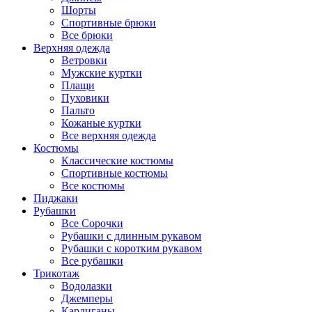
Шорты
Спортивные брюки
Все брюки
Верхняя одежда
Ветровки
Мужские куртки
Плащи
Пуховики
Пальто
Кожаные куртки
Все верхняя одежда
Костюмы
Классические костюмы
Спортивные костюмы
Все костюмы
Пиджаки
Рубашки
Все Сорочки
Рубашки с длинным рукавом
Рубашки с коротким рукавом
Все рубашки
Трикотаж
Водолазки
Джемперы
Кардиганы