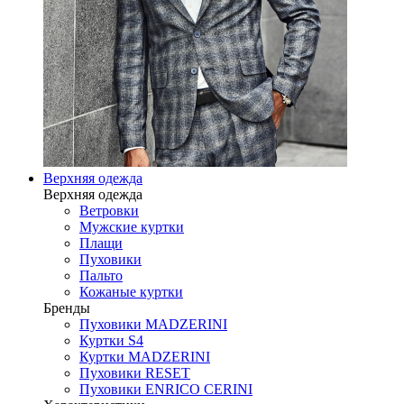
Верхняя одежда
Верхняя одежда
Ветровки
Мужские куртки
Плащи
Пуховики
Пальто
Кожаные куртки
Бренды
Пуховики MADZERINI
Куртки S4
Куртки MADZERINI
Пуховики RESET
Пуховики ENRICO CERINI