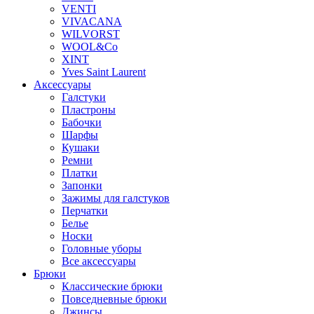
VENTI
VIVACANA
WILVORST
WOOL&Co
XINT
Yves Saint Laurent
Аксессуары
Галстуки
Пластроны
Бабочки
Шарфы
Кушаки
Ремни
Платки
Запонки
Зажимы для галстуков
Перчатки
Белье
Носки
Головные уборы
Все аксессуары
Брюки
Классические брюки
Повседневные брюки
Джинсы