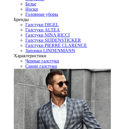
Белье
Носки
Головные уборы
Бренды
Галстуки DIGEL
Галстуки ALTEA
Галстуки NINA RICCI
Галстуки SEIDENSTICKER
Галстуки PIERRE CLARENCE
Запонки LINDENMANN
Характеристики
Черные галстуки
Синие галстуки