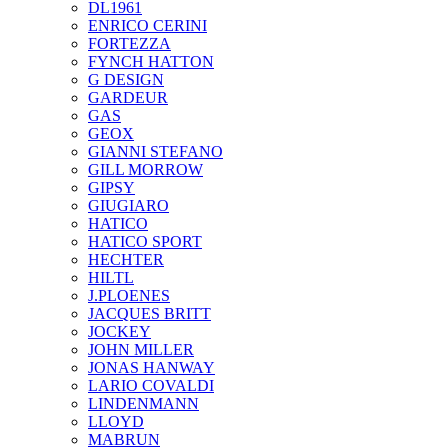
DL1961
ENRICO CERINI
FORTEZZA
FYNCH HATTON
G DESIGN
GARDEUR
GAS
GEOX
GIANNI STEFANO
GILL MORROW
GIPSY
GIUGIARO
HATICO
HATICO SPORT
HECHTER
HILTL
J.PLOENES
JAСQUES BRITT
JOCKEY
JOHN MILLER
JONAS HANWAY
LARIO COVALDI
LINDENMANN
LLOYD
MABRUN