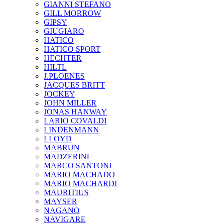
GIANNI STEFANO
GILL MORROW
GIPSY
GIUGIARO
HATICO
HATICO SPORT
HECHTER
HILTL
J.PLOENES
JAСQUES BRITT
JOCKEY
JOHN MILLER
JONAS HANWAY
LARIO COVALDI
LINDENMANN
LLOYD
MABRUN
MADZERINI
MARCO SANTONI
MARIO MACHADO
MARIO MACHARDI
MAURITIUS
MAYSER
NAGANO
NAVIGARE