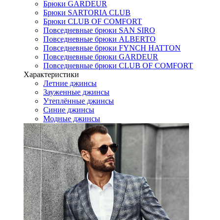
Брюки GARDEUR
Брюки SARTORIA CLUB
Брюки CLUB OF COMFORT
Повседневные брюки SAN SIRO
Повседневные брюки ALBERTO
Повседневные брюки FYNCH HATTON
Повседневные брюки GARDEUR
Повседневные брюки CLUB OF COMFORT
Характеристики
Летние джинсы
Зауженные джинсы
Утеплённые джинсы
Синие джинсы
Модные джинсы