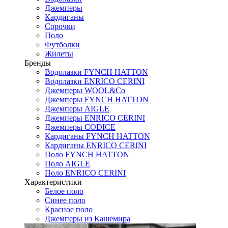
Джемперы
Кардиганы
Сорочки
Поло
Футболки
Жилеты
Бренды
Водолазки FYNCH HATTON
Водолазки ENRICO CERINI
Джемперы WOOL&Co
Джемперы FYNCH HATTON
Джемперы AIGLE
Джемперы ENRICO CERINI
Джемперы CODICE
Кардиганы FYNCH HATTON
Кардиганы ENRICO CERINI
Поло FYNCH HATTON
Поло AIGLE
Поло ENRICO CERINI
Характеристики
Белое поло
Синее поло
Красное поло
Джемперы из Кашемира