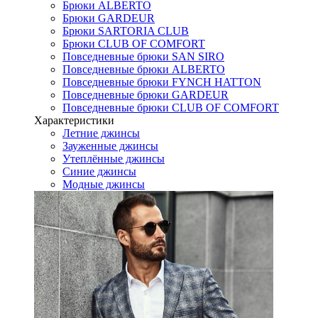
Брюки ALBERTO
Брюки GARDEUR
Брюки SARTORIA CLUB
Брюки CLUB OF COMFORT
Повседневные брюки SAN SIRO
Повседневные брюки ALBERTO
Повседневные брюки FYNCH HATTON
Повседневные брюки GARDEUR
Повседневные брюки CLUB OF COMFORT
Характеристики
Летние джинсы
Зауженные джинсы
Утеплённые джинсы
Синие джинсы
Модные джинсы