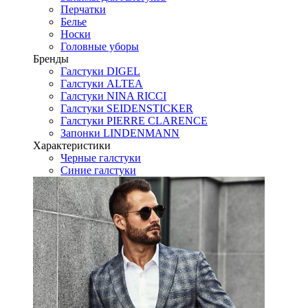
Перчатки
Белье
Носки
Головные уборы
Бренды
Галстуки DIGEL
Галстуки ALTEA
Галстуки NINA RICCI
Галстуки SEIDENSTICKER
Галстуки PIERRE CLARENCE
Запонки LINDENMANN
Характеристики
Черные галстуки
Синие галстуки