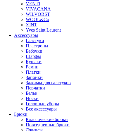
VENTI
VIVACANA
WILVORST
WOOL&Co
XINT
Yves Saint Laurent
Аксессуары
Галстуки
Пластроны
Бабочки
Шарфы
Кушаки
Ремни
Платки
Запонки
Зажимы для галстуков
Перчатки
Белье
Носки
Головные уборы
Все аксессуары
Брюки
Классические брюки
Повседневные брюки
Джинсы