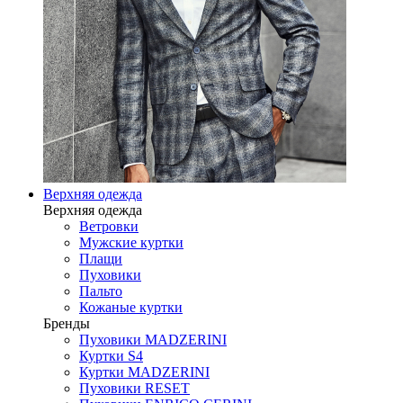
Верхняя одежда
Верхняя одежда
Ветровки
Мужские куртки
Плащи
Пуховики
Пальто
Кожаные куртки
Бренды
Пуховики MADZERINI
Куртки S4
Куртки MADZERINI
Пуховики RESET