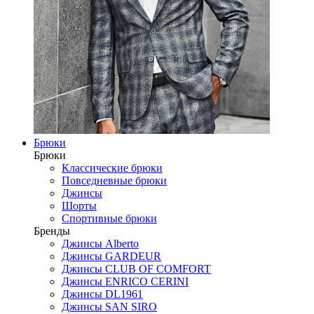
Брюки
Брюки
Классические брюки
Повседневные брюки
Джинсы
Шорты
Спортивные брюки
Бренды
Джинсы Alberto
Джинсы GARDEUR
Джинсы CLUB OF COMFORT
Джинсы ENRICO CERINI
Джинсы DL1961
Джинсы SAN SIRO