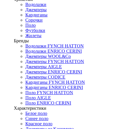
Водолазки
Джемперы
Кардиганы
Сорочки
Поло
Футболки
Жилеты
Бренды
Водолазки FYNCH HATTON
Водолазки ENRICO CERINI
Джемперы WOOL&Co
Джемперы FYNCH HATTON
Джемперы AIGLE
Джемперы ENRICO CERINI
Джемперы CODICE
Кардиганы FYNCH HATTON
Кардиганы ENRICO CERINI
Поло FYNCH HATTON
Поло AIGLE
Поло ENRICO CERINI
Характеристики
Белое поло
Синее поло
Красное поло
Джемперы из Кашемира