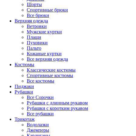
Шорты
Спортивные брюки
Все брюки
Верхняя одежда
Ветровки
Мужские куртки
Плащи
Пуховики
Пальто
Кожаные куртки
Все верхняя одежда
Костюмы
Классические костюмы
Спортивные костюмы
Все костюмы
Пиджаки
Рубашки
Все Сорочки
Рубашки с длинным рукавом
Рубашки с коротким рукавом
Все рубашки
Трикотаж
Водолазки
Джемперы
Кардиганы