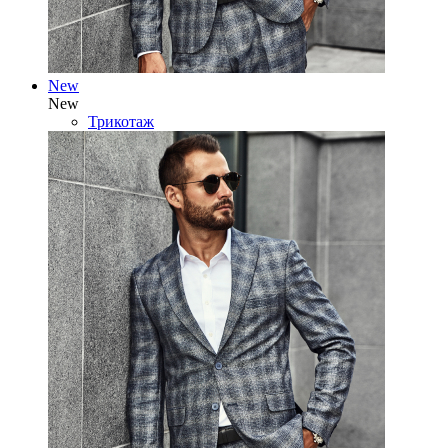
New
New
Трикотаж