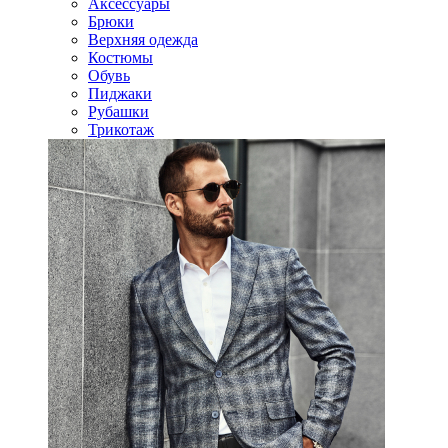
Аксессуары
Брюки
Верхняя одежда
Костюмы
Обувь
Пиджаки
Рубашки
Трикотаж