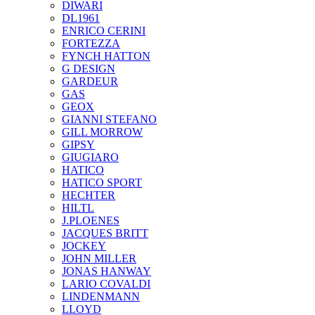
DIWARI
DL1961
ENRICO CERINI
FORTEZZA
FYNCH HATTON
G DESIGN
GARDEUR
GAS
GEOX
GIANNI STEFANO
GILL MORROW
GIPSY
GIUGIARO
HATICO
HATICO SPORT
HECHTER
HILTL
J.PLOENES
JAСQUES BRITT
JOCKEY
JOHN MILLER
JONAS HANWAY
LARIO COVALDI
LINDENMANN
LLOYD