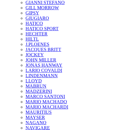
GIANNI STEFANO
GILL MORROW
GIPSY
GIUGIARO
HATICO
HATICO SPORT
HECHTER
HILTL
J.PLOENES
JAСQUES BRITT
JOCKEY
JOHN MILLER
JONAS HANWAY
LARIO COVALDI
LINDENMANN
LLOYD
MABRUN
MADZERINI
MARCO SANTONI
MARIO MACHADO
MARIO MACHARDI
MAURITIUS
MAYSER
NAGANO
NAVIGARE