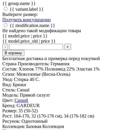
{{ group.name }}
{{ variant.label }}
Выберите размер:
Получить консультацию
{{ modification.name }}
Не найдено такой модификации товара
{{ model.price | price }}
{{ model.price_old | price }}
-
+
В корзину
Бесплатная доставка и примерка перед покупкой
Страна Производитель:
Германия
Состав:
Хлопок 77% Полиамид 22% Эластан 1%
Сезон:
Межсезонье (Весна-Осень)
Уход:
Стирка 40 С.
Вид:
Брюки
Стиль:
Casual
Модель:
Прямой силуэт
Цвет:
Синий
Бренд:
GARDEUR
Размер:
35 (50-52)
Рост:
164-170, 32 (170-176 cм), 34 (176-182 см)
Рисунок:
Однотонный
Коллекция:
Базовая Коллекция