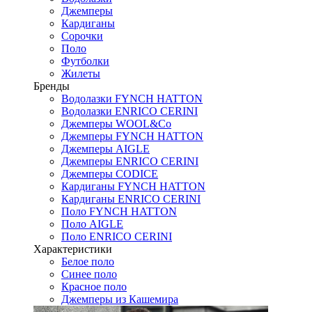
Джемперы
Кардиганы
Сорочки
Поло
Футболки
Жилеты
Бренды
Водолазки FYNCH HATTON
Водолазки ENRICO CERINI
Джемперы WOOL&Co
Джемперы FYNCH HATTON
Джемперы AIGLE
Джемперы ENRICO CERINI
Джемперы CODICE
Кардиганы FYNCH HATTON
Кардиганы ENRICO CERINI
Поло FYNCH HATTON
Поло AIGLE
Поло ENRICO CERINI
Характеристики
Белое поло
Синее поло
Красное поло
Джемперы из Кашемира