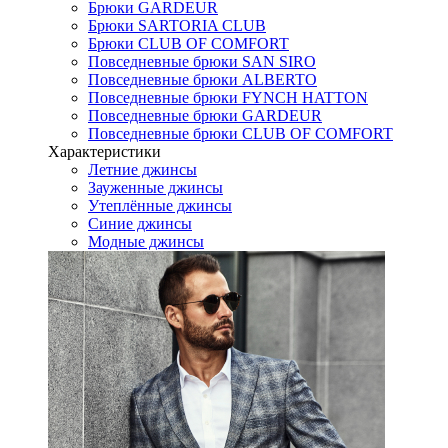
Брюки GARDEUR
Брюки SARTORIA CLUB
Брюки CLUB OF COMFORT
Повседневные брюки SAN SIRO
Повседневные брюки ALBERTO
Повседневные брюки FYNCH HATTON
Повседневные брюки GARDEUR
Повседневные брюки CLUB OF COMFORT
Характеристики
Летние джинсы
Зауженные джинсы
Утеплённые джинсы
Синие джинсы
Модные джинсы