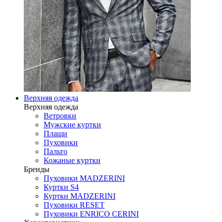
Верхняя одежда
Верхняя одежда
Ветровки
Мужские куртки
Плащи
Пуховики
Пальто
Кожаные куртки
Бренды
Пуховики MADZERINI
Куртки S4
Куртки MADZERINI
Пуховики RESET
Пуховики ENRICO CERINI