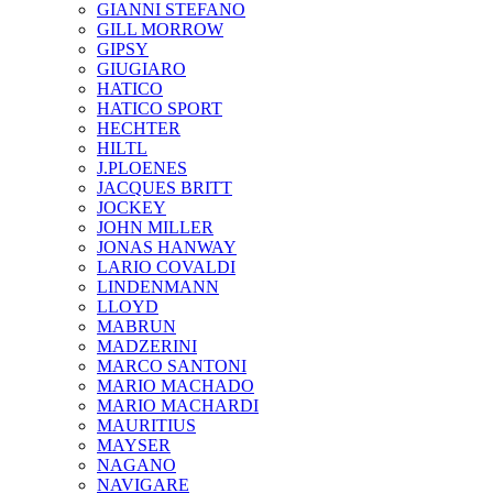
GIANNI STEFANO
GILL MORROW
GIPSY
GIUGIARO
HATICO
HATICO SPORT
HECHTER
HILTL
J.PLOENES
JAСQUES BRITT
JOCKEY
JOHN MILLER
JONAS HANWAY
LARIO COVALDI
LINDENMANN
LLOYD
MABRUN
MADZERINI
MARCO SANTONI
MARIO MACHADO
MARIO MACHARDI
MAURITIUS
MAYSER
NAGANO
NAVIGARE