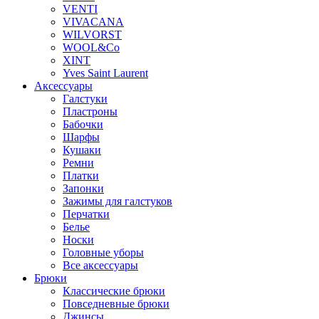
VENTI
VIVACANA
WILVORST
WOOL&Co
XINT
Yves Saint Laurent
Аксессуары
Галстуки
Пластроны
Бабочки
Шарфы
Кушаки
Ремни
Платки
Запонки
Зажимы для галстуков
Перчатки
Белье
Носки
Головные уборы
Все аксессуары
Брюки
Классические брюки
Повседневные брюки
Джинсы