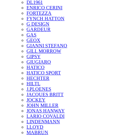
DL1961
ENRICO CERINI
FORTEZZA
FYNCH HATTON
G DESIGN
GARDEUR
GAS
GEOX
GIANNI STEFANO
GILL MORROW
GIPSY
GIUGIARO
HATICO
HATICO SPORT
HECHTER
HILTL
J.PLOENES
JAСQUES BRITT
JOCKEY
JOHN MILLER
JONAS HANWAY
LARIO COVALDI
LINDENMANN
LLOYD
MABRUN