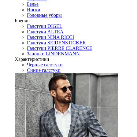
Белье
Носки
Головные уборы
Бренды
Галстуки DIGEL
Галстуки ALTEA
Галстуки NINA RICCI
Галстуки SEIDENSTICKER
Галстуки PIERRE CLARENCE
Запонки LINDENMANN
Характеристики
Черные галстуки
Синие галстуки