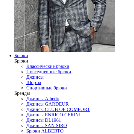
Брюки
Брюки
Классические брюки
Повседневные брюки
Джинсы
Шорты
Спортивные брюки
Бренды
Джинсы Alberto
Джинсы GARDEUR
Джинсы CLUB OF COMFORT
Джинсы ENRICO CERINI
Джинсы DL1961
Джинсы SAN SIRO
Брюки ALBERTO