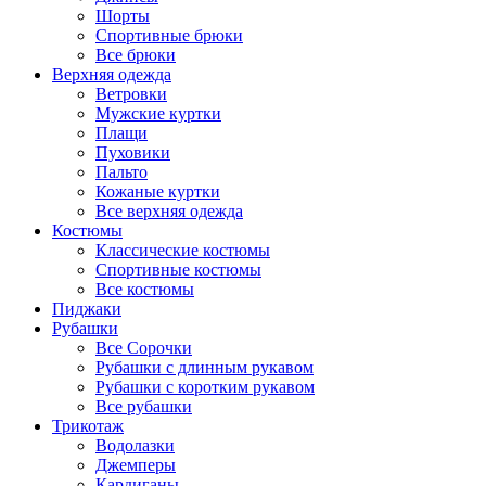
Шорты
Спортивные брюки
Все брюки
Верхняя одежда
Ветровки
Мужские куртки
Плащи
Пуховики
Пальто
Кожаные куртки
Все верхняя одежда
Костюмы
Классические костюмы
Спортивные костюмы
Все костюмы
Пиджаки
Рубашки
Все Сорочки
Рубашки с длинным рукавом
Рубашки с коротким рукавом
Все рубашки
Трикотаж
Водолазки
Джемперы
Кардиганы