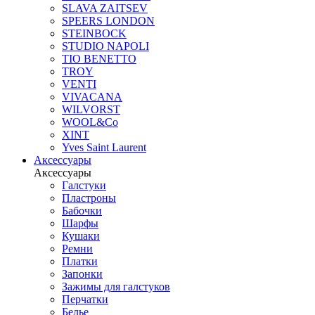
SLAVA ZAITSEV
SPEERS LONDON
STEINBOCK
STUDIO NAPOLI
TIO BENETTO
TROY
VENTI
VIVACANA
WILVORST
WOOL&Co
XINT
Yves Saint Laurent
Аксессуары
Аксессуары
Галстуки
Пластроны
Бабочки
Шарфы
Кушаки
Ремни
Платки
Запонки
Зажимы для галстуков
Перчатки
Белье