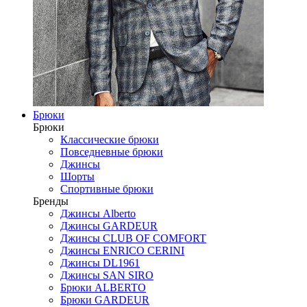
Брюки
Брюки
Классические брюки
Повседневные брюки
Джинсы
Шорты
Спортивные брюки
Бренды
Джинсы Alberto
Джинсы GARDEUR
Джинсы CLUB OF COMFORT
Джинсы ENRICO CERINI
Джинсы DL1961
Джинсы SAN SIRO
Брюки ALBERTO
Брюки GARDEUR