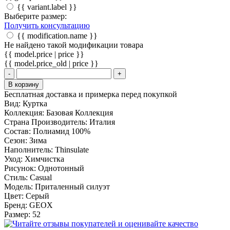
{{ variant.label }}
Выберите размер:
Получить консультацию
{{ modification.name }}
Не найдено такой модификации товара
{{ model.price | price }}
{{ model.price_old | price }}
-
+
В корзину
Бесплатная доставка и примерка перед покупкой
Вид:
Куртка
Коллекция:
Базовая Коллекция
Страна Производитель:
Италия
Состав:
Полиамид 100%
Сезон:
Зима
Наполнитель:
Thinsulate
Уход:
Химчистка
Рисунок:
Однотонный
Стиль:
Casual
Модель:
Приталенный силуэт
Цвет:
Серый
Бренд:
GEOX
Размер:
52