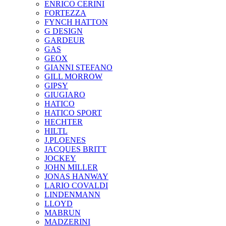
ENRICO CERINI
FORTEZZA
FYNCH HATTON
G DESIGN
GARDEUR
GAS
GEOX
GIANNI STEFANO
GILL MORROW
GIPSY
GIUGIARO
HATICO
HATICO SPORT
HECHTER
HILTL
J.PLOENES
JAСQUES BRITT
JOCKEY
JOHN MILLER
JONAS HANWAY
LARIO COVALDI
LINDENMANN
LLOYD
MABRUN
MADZERINI