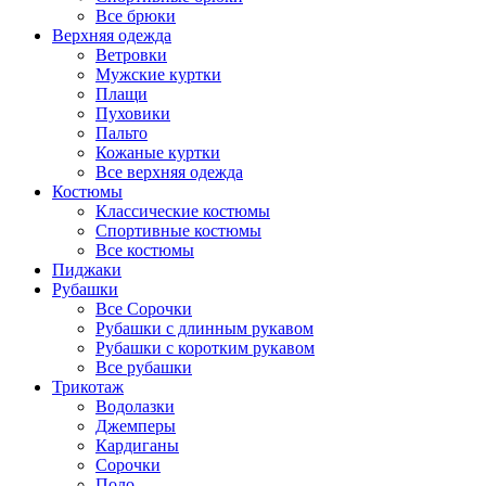
Все брюки
Верхняя одежда
Ветровки
Мужские куртки
Плащи
Пуховики
Пальто
Кожаные куртки
Все верхняя одежда
Костюмы
Классические костюмы
Спортивные костюмы
Все костюмы
Пиджаки
Рубашки
Все Сорочки
Рубашки с длинным рукавом
Рубашки с коротким рукавом
Все рубашки
Трикотаж
Водолазки
Джемперы
Кардиганы
Сорочки
Поло