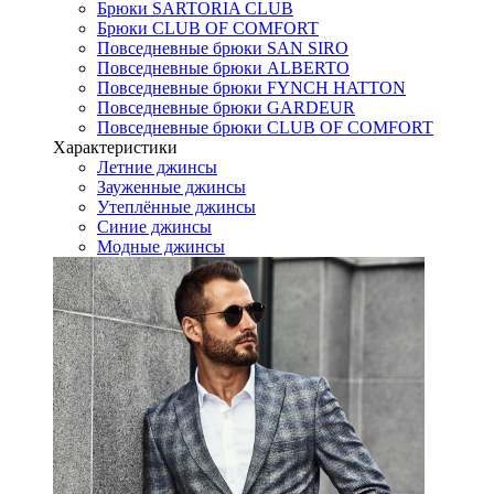
Брюки SARTORIA CLUB
Брюки CLUB OF COMFORT
Повседневные брюки SAN SIRO
Повседневные брюки ALBERTO
Повседневные брюки FYNCH HATTON
Повседневные брюки GARDEUR
Повседневные брюки CLUB OF COMFORT
Характеристики
Летние джинсы
Зауженные джинсы
Утеплённые джинсы
Синие джинсы
Модные джинсы