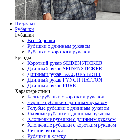
Пиджаки
Рубашки
Рубашки
Все Сорочки
Рубашки с длинным рукавом
Рубашки с коротким рукавом
Бренды
Короткий рукав SEIDENSTICKER
Длинный рукав SEIDENSTICKER
Длинный рукав JAСQUES BRITT
Длинный рукав FYNCH HATTON
Длинный рукав PURE
Характеристики
Белые рубашки с коротким рукавом
Черные рубашки с длинным рукавом
Голубые рубашки с длинным рукавом
Льняные рубашки с длинным рукавом
Хлопковые рубашки с длинным рукавом
Хлопковые рубашки с коротким рукавом
Летние рубашки
Рубашки в клетку