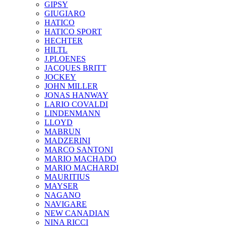
GIPSY
GIUGIARO
HATICO
HATICO SPORT
HECHTER
HILTL
J.PLOENES
JAСQUES BRITT
JOCKEY
JOHN MILLER
JONAS HANWAY
LARIO COVALDI
LINDENMANN
LLOYD
MABRUN
MADZERINI
MARCO SANTONI
MARIO MACHADO
MARIO MACHARDI
MAURITIUS
MAYSER
NAGANO
NAVIGARE
NEW CANADIAN
NINA RICCI