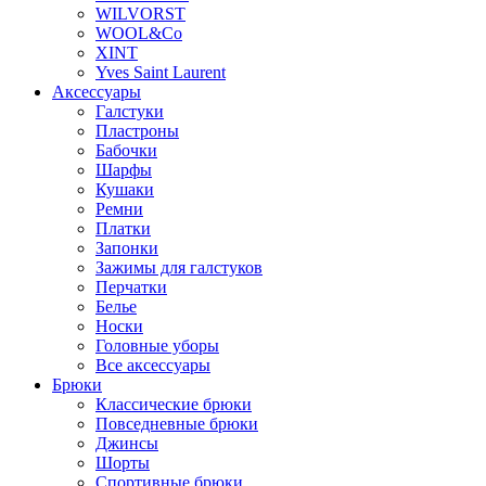
WILVORST
WOOL&Co
XINT
Yves Saint Laurent
Аксессуары
Галстуки
Пластроны
Бабочки
Шарфы
Кушаки
Ремни
Платки
Запонки
Зажимы для галстуков
Перчатки
Белье
Носки
Головные уборы
Все аксессуары
Брюки
Классические брюки
Повседневные брюки
Джинсы
Шорты
Спортивные брюки