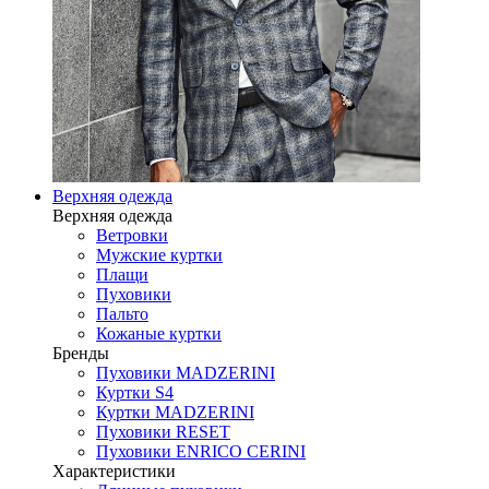
Верхняя одежда
Верхняя одежда
Ветровки
Мужские куртки
Плащи
Пуховики
Пальто
Кожаные куртки
Бренды
Пуховики MADZERINI
Куртки S4
Куртки MADZERINI
Пуховики RESET
Пуховики ENRICO CERINI
Характеристики