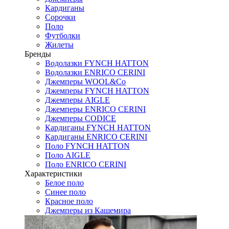
Кардиганы
Сорочки
Поло
Футболки
Жилеты
Бренды
Водолазки FYNCH HATTON
Водолазки ENRICO CERINI
Джемперы WOOL&Co
Джемперы FYNCH HATTON
Джемперы AIGLE
Джемперы ENRICO CERINI
Джемперы CODICE
Кардиганы FYNCH HATTON
Кардиганы ENRICO CERINI
Поло FYNCH HATTON
Поло AIGLE
Поло ENRICO CERINI
Характеристики
Белое поло
Синее поло
Красное поло
Джемперы из Кашемира