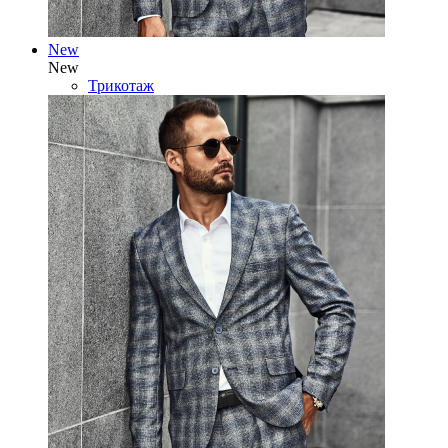
New
New
Трикотаж