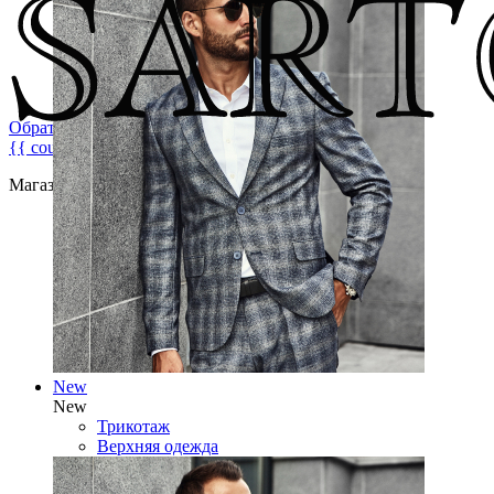
Обратная связь
{{ count }}
Магазин брендовой мужской одежды
New
New
Трикотаж
Верхняя одежда