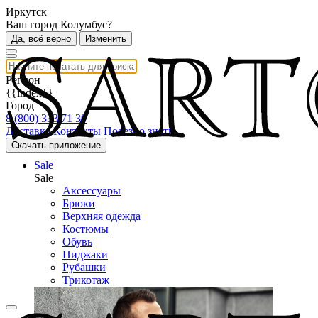
Иркутск
Ваш город Колумбус?
Да, всё верно
Изменить
Регион
{{index}}
Город
8 (800) 333 71 30
Доставка
Контакты
Полезно знать
Скачать приложение
Sale
Sale
Аксессуары
Брюки
Верхняя одежда
Костюмы
Обувь
Пиджаки
Рубашки
Трикотаж