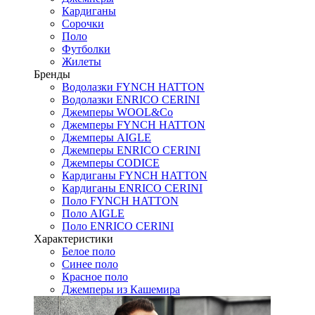
Кардиганы
Сорочки
Поло
Футболки
Жилеты
Бренды
Водолазки FYNCH HATTON
Водолазки ENRICO CERINI
Джемперы WOOL&Co
Джемперы FYNCH HATTON
Джемперы AIGLE
Джемперы ENRICO CERINI
Джемперы CODICE
Кардиганы FYNCH HATTON
Кардиганы ENRICO CERINI
Поло FYNCH HATTON
Поло AIGLE
Поло ENRICO CERINI
Характеристики
Белое поло
Синее поло
Красное поло
Джемперы из Кашемира