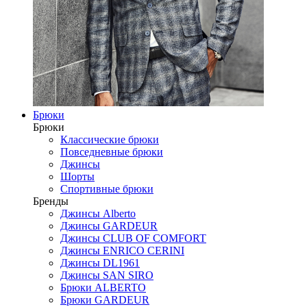
Брюки
Брюки
Классические брюки
Повседневные брюки
Джинсы
Шорты
Спортивные брюки
Бренды
Джинсы Alberto
Джинсы GARDEUR
Джинсы CLUB OF COMFORT
Джинсы ENRICO CERINI
Джинсы DL1961
Джинсы SAN SIRO
Брюки ALBERTO
Брюки GARDEUR