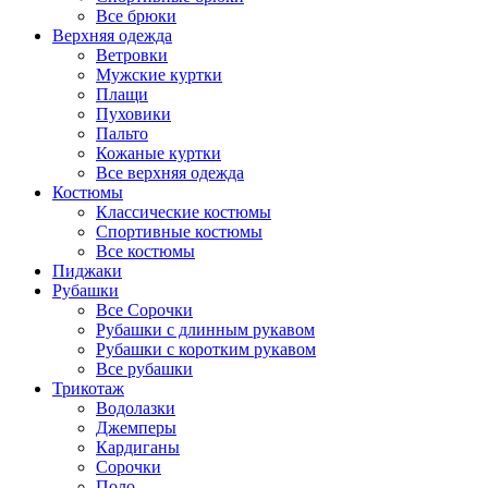
Все брюки
Верхняя одежда
Ветровки
Мужские куртки
Плащи
Пуховики
Пальто
Кожаные куртки
Все верхняя одежда
Костюмы
Классические костюмы
Спортивные костюмы
Все костюмы
Пиджаки
Рубашки
Все Сорочки
Рубашки с длинным рукавом
Рубашки с коротким рукавом
Все рубашки
Трикотаж
Водолазки
Джемперы
Кардиганы
Сорочки
Поло