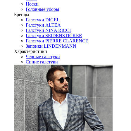
Носки
Головные уборы
Бренды
Галстуки DIGEL
Галстуки ALTEA
Галстуки NINA RICCI
Галстуки SEIDENSTICKER
Галстуки PIERRE CLARENCE
Запонки LINDENMANN
Характеристики
Черные галстуки
Синие галстуки