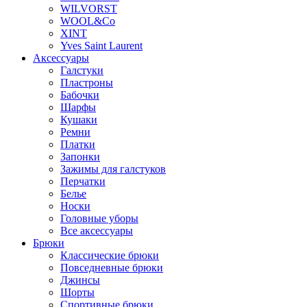
WILVORST
WOOL&Co
XINT
Yves Saint Laurent
Аксессуары
Галстуки
Пластроны
Бабочки
Шарфы
Кушаки
Ремни
Платки
Запонки
Зажимы для галстуков
Перчатки
Белье
Носки
Головные уборы
Все аксессуары
Брюки
Классические брюки
Повседневные брюки
Джинсы
Шорты
Спортивные брюки