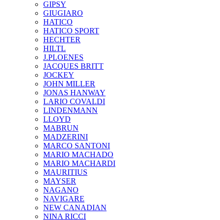
GIPSY
GIUGIARO
HATICO
HATICO SPORT
HECHTER
HILTL
J.PLOENES
JAСQUES BRITT
JOCKEY
JOHN MILLER
JONAS HANWAY
LARIO COVALDI
LINDENMANN
LLOYD
MABRUN
MADZERINI
MARCO SANTONI
MARIO MACHADO
MARIO MACHARDI
MAURITIUS
MAYSER
NAGANO
NAVIGARE
NEW CANADIAN
NINA RICCI