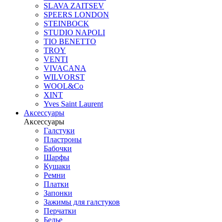
SLAVA ZAITSEV
SPEERS LONDON
STEINBOCK
STUDIO NAPOLI
TIO BENETTO
TROY
VENTI
VIVACANA
WILVORST
WOOL&Co
XINT
Yves Saint Laurent
Аксессуары
Аксессуары
Галстуки
Пластроны
Бабочки
Шарфы
Кушаки
Ремни
Платки
Запонки
Зажимы для галстуков
Перчатки
Белье