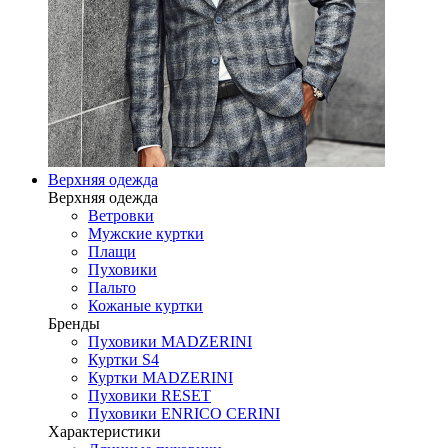
Верхняя одежда
Верхняя одежда
Ветровки
Мужские куртки
Плащи
Пуховики
Пальто
Кожаные куртки
Бренды
Пуховики MADZERINI
Куртки S4
Куртки MADZERINI
Пуховики RESET
Пуховики ENRICO CERINI
Характеристики