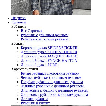
Пиджаки
Рубашки
Рубашки
Все Сорочки
Рубашки с длинным рукавом
Рубашки с коротким рукавом
Бренды
Короткий рукав SEIDENSTICKER
Длинный рукав SEIDENSTICKER
Длинный рукав JAСQUES BRITT
Длинный рукав FYNCH HATTON
Длинный рукав PURE
Характеристики
Белые рубашки с коротким рукавом
Черные рубашки с длинным рукавом
Голубые рубашки с длинным рукавом
Льняные рубашки с длинным рукавом
Хлопковые рубашки с длинным рукавом
Хлопковые рубашки с коротким рукавом
Летние рубашки
Рубашки в клетку