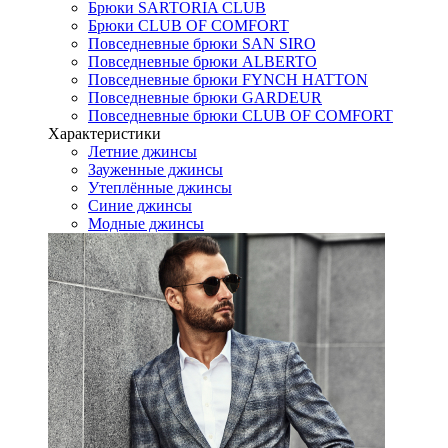
Брюки SARTORIA CLUB
Брюки CLUB OF COMFORT
Повседневные брюки SAN SIRO
Повседневные брюки ALBERTO
Повседневные брюки FYNCH HATTON
Повседневные брюки GARDEUR
Повседневные брюки CLUB OF COMFORT
Характеристики
Летние джинсы
Зауженные джинсы
Утеплённые джинсы
Синие джинсы
Модные джинсы