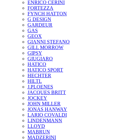
ENRICO CERINI
FORTEZZA
FYNCH HATTON
G DESIGN
GARDEUR
GAS
GEOX
GIANNI STEFANO
GILL MORROW
GIPSY
GIUGIARO
HATICO
HATICO SPORT
HECHTER
HILTL
J.PLOENES
JAСQUES BRITT
JOCKEY
JOHN MILLER
JONAS HANWAY
LARIO COVALDI
LINDENMANN
LLOYD
MABRUN
MADZERINI