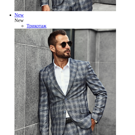
New
New
Трикотаж