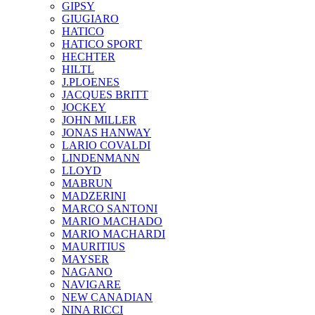
GIPSY
GIUGIARO
HATICO
HATICO SPORT
HECHTER
HILTL
J.PLOENES
JAСQUES BRITT
JOCKEY
JOHN MILLER
JONAS HANWAY
LARIO COVALDI
LINDENMANN
LLOYD
MABRUN
MADZERINI
MARCO SANTONI
MARIO MACHADO
MARIO MACHARDI
MAURITIUS
MAYSER
NAGANO
NAVIGARE
NEW CANADIAN
NINA RICCI