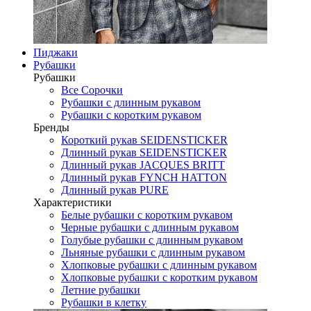
Пиджаки
Рубашки
Рубашки
Все Сорочки
Рубашки с длинным рукавом
Рубашки с коротким рукавом
Бренды
Короткий рукав SEIDENSTICKER
Длинный рукав SEIDENSTICKER
Длинный рукав JAСQUES BRITT
Длинный рукав FYNCH HATTON
Длинный рукав PURE
Характеристики
Белые рубашки с коротким рукавом
Черные рубашки с длинным рукавом
Голубые рубашки с длинным рукавом
Льняные рубашки с длинным рукавом
Хлопковые рубашки с длинным рукавом
Хлопковые рубашки с коротким рукавом
Летние рубашки
Рубашки в клетку