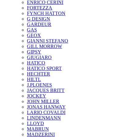
ENRICO CERINI
FORTEZZA
FYNCH HATTON
G DESIGN
GARDEUR
GAS
GEOX
GIANNI STEFANO
GILL MORROW
GIPSY
GIUGIARO
HATICO
HATICO SPORT
HECHTER
HILTL
J.PLOENES
JAСQUES BRITT
JOCKEY
JOHN MILLER
JONAS HANWAY
LARIO COVALDI
LINDENMANN
LLOYD
MABRUN
MADZERINI