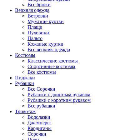
Все брюки
Верхняя одежда
Ветровки
Мужские куртки
Плащи
Пуховики
Пальто
Кожаные куртки
Все верхняя одежда
Костюмы
Классические костюмы
Спортивные костюмы
Все костюмы
Пиджаки
Рубашки
Все Сорочки
Рубашки с длинным рукавом
Рубашки с коротким рукавом
Все рубашки
Трикотаж
Водолазки
Джемперы
Кардиганы
Сорочки
Поло