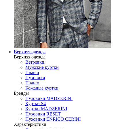
Верхняя одежда
Верхняя одежда
Ветровки
Мужские куртки
Плащи
Пуховики
Пальто
Кожаные куртки
Бренды
Пуховики MADZERINI
Куртки S4
Куртки MADZERINI
Пуховики RESET
Пуховики ENRICO CERINI
Характеристики