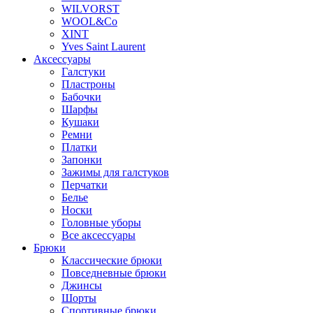
WILVORST
WOOL&Co
XINT
Yves Saint Laurent
Аксессуары
Галстуки
Пластроны
Бабочки
Шарфы
Кушаки
Ремни
Платки
Запонки
Зажимы для галстуков
Перчатки
Белье
Носки
Головные уборы
Все аксессуары
Брюки
Классические брюки
Повседневные брюки
Джинсы
Шорты
Спортивные брюки