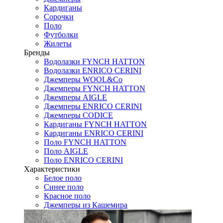
Кардиганы
Сорочки
Поло
Футболки
Жилеты
Бренды
Водолазки FYNCH HATTON
Водолазки ENRICO CERINI
Джемперы WOOL&Co
Джемперы FYNCH HATTON
Джемперы AIGLE
Джемперы ENRICO CERINI
Джемперы CODICE
Кардиганы FYNCH HATTON
Кардиганы ENRICO CERINI
Поло FYNCH HATTON
Поло AIGLE
Поло ENRICO CERINI
Характеристики
Белое поло
Синее поло
Красное поло
Джемперы из Кашемира