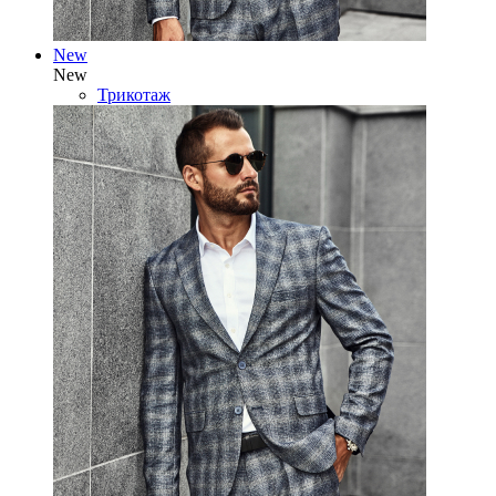
New
New
Трикотаж