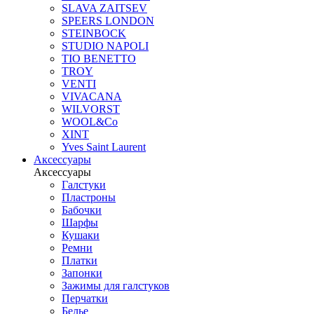
SLAVA ZAITSEV
SPEERS LONDON
STEINBOCK
STUDIO NAPOLI
TIO BENETTO
TROY
VENTI
VIVACANA
WILVORST
WOOL&Co
XINT
Yves Saint Laurent
Аксессуары
Аксессуары
Галстуки
Пластроны
Бабочки
Шарфы
Кушаки
Ремни
Платки
Запонки
Зажимы для галстуков
Перчатки
Белье