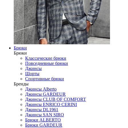
Брюки
Брюки
Классические брюки
Повседневные брюки
Джинсы
Шорты
Спортивные брюки
Бренды
Джинсы Alberto
Джинсы GARDEUR
Джинсы CLUB OF COMFORT
Джинсы ENRICO CERINI
Джинсы DL1961
Джинсы SAN SIRO
Брюки ALBERTO
Брюки GARDEUR