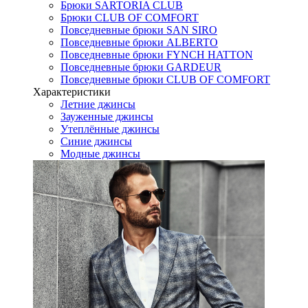
Брюки SARTORIA CLUB
Брюки CLUB OF COMFORT
Повседневные брюки SAN SIRO
Повседневные брюки ALBERTO
Повседневные брюки FYNCH HATTON
Повседневные брюки GARDEUR
Повседневные брюки CLUB OF COMFORT
Характеристики
Летние джинсы
Зауженные джинсы
Утеплённые джинсы
Синие джинсы
Модные джинсы