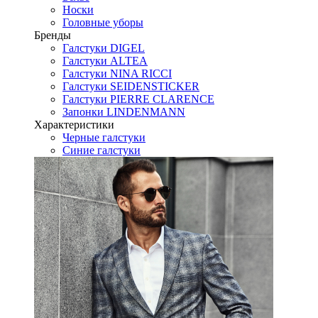
Носки
Головные уборы
Бренды
Галстуки DIGEL
Галстуки ALTEA
Галстуки NINA RICCI
Галстуки SEIDENSTICKER
Галстуки PIERRE CLARENCE
Запонки LINDENMANN
Характеристики
Черные галстуки
Синие галстуки