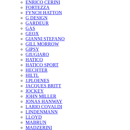
ENRICO CERINI
FORTEZZA
FYNCH HATTON
G DESIGN
GARDEUR
GAS
GEOX
GIANNI STEFANO
GILL MORROW
GIPSY
GIUGIARO
HATICO
HATICO SPORT
HECHTER
HILTL
J.PLOENES
JAСQUES BRITT
JOCKEY
JOHN MILLER
JONAS HANWAY
LARIO COVALDI
LINDENMANN
LLOYD
MABRUN
MADZERINI