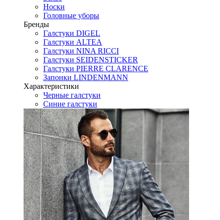
Носки
Головные уборы
Бренды
Галстуки DIGEL
Галстуки ALTEA
Галстуки NINA RICCI
Галстуки SEIDENSTICKER
Галстуки PIERRE CLARENCE
Запонки LINDENMANN
Характеристики
Черные галстуки
Синие галстуки