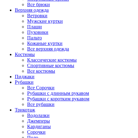
Все брюки
Верхняя одежда
Ветровки
Мужские куртки
Плащи
Пуховики
Пальто
Кожаные куртки
Все верхняя одежда
Костюмы
Классические костюмы
Спортивные костюмы
Все костюмы
Пиджаки
Рубашки
Все Сорочки
Рубашки с длинным рукавом
Рубашки с коротким рукавом
Все рубашки
Трикотаж
Водолазки
Джемперы
Кардиганы
Сорочки
Поло