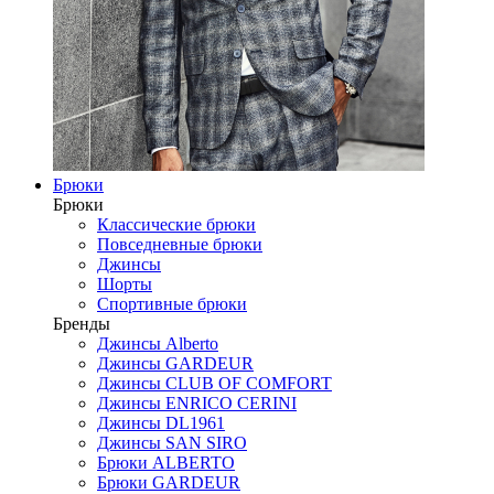
Брюки
Брюки
Классические брюки
Повседневные брюки
Джинсы
Шорты
Спортивные брюки
Бренды
Джинсы Alberto
Джинсы GARDEUR
Джинсы CLUB OF COMFORT
Джинсы ENRICO CERINI
Джинсы DL1961
Джинсы SAN SIRO
Брюки ALBERTO
Брюки GARDEUR