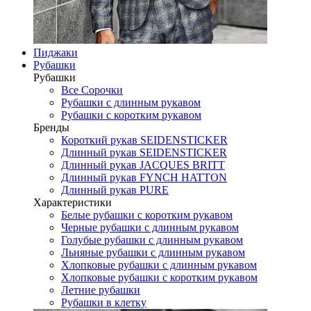
Пиджаки
Рубашки
Рубашки
Все Сорочки
Рубашки с длинным рукавом
Рубашки с коротким рукавом
Бренды
Короткий рукав SEIDENSTICKER
Длинный рукав SEIDENSTICKER
Длинный рукав JAСQUES BRITT
Длинный рукав FYNCH HATTON
Длинный рукав PURE
Характеристики
Белые рубашки с коротким рукавом
Черные рубашки с длинным рукавом
Голубые рубашки с длинным рукавом
Льняные рубашки с длинным рукавом
Хлопковые рубашки с длинным рукавом
Хлопковые рубашки с коротким рукавом
Летние рубашки
Рубашки в клетку