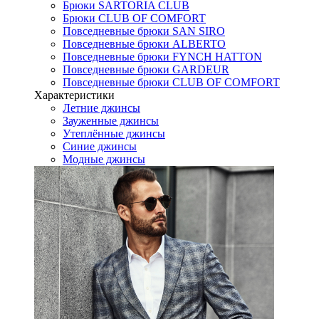
Брюки SARTORIA CLUB
Брюки CLUB OF COMFORT
Повседневные брюки SAN SIRO
Повседневные брюки ALBERTO
Повседневные брюки FYNCH HATTON
Повседневные брюки GARDEUR
Повседневные брюки CLUB OF COMFORT
Характеристики
Летние джинсы
Зауженные джинсы
Утеплённые джинсы
Синие джинсы
Модные джинсы