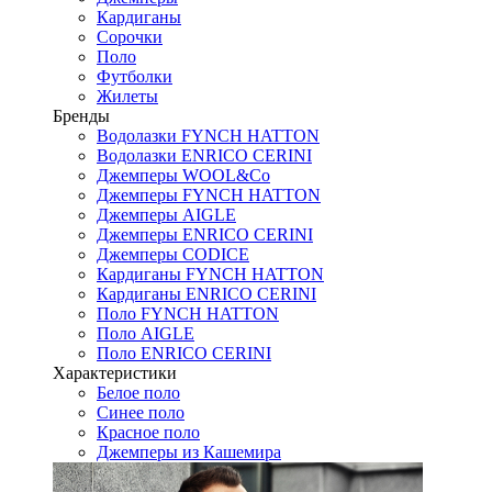
Кардиганы
Сорочки
Поло
Футболки
Жилеты
Бренды
Водолазки FYNCH HATTON
Водолазки ENRICO CERINI
Джемперы WOOL&Co
Джемперы FYNCH HATTON
Джемперы AIGLE
Джемперы ENRICO CERINI
Джемперы CODICE
Кардиганы FYNCH HATTON
Кардиганы ENRICO CERINI
Поло FYNCH HATTON
Поло AIGLE
Поло ENRICO CERINI
Характеристики
Белое поло
Синее поло
Красное поло
Джемперы из Кашемира