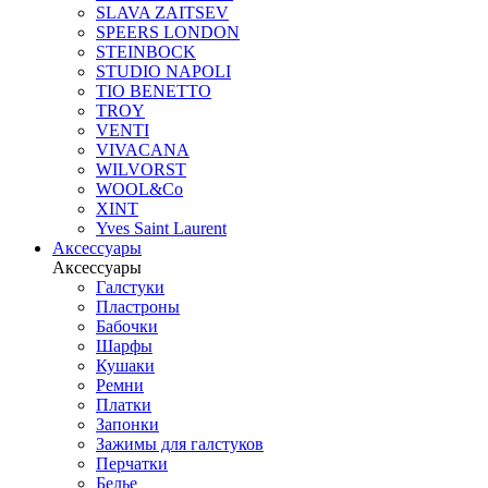
SLAVA ZAITSEV
SPEERS LONDON
STEINBOCK
STUDIO NAPOLI
TIO BENETTO
TROY
VENTI
VIVACANA
WILVORST
WOOL&Co
XINT
Yves Saint Laurent
Аксессуары
Аксессуары
Галстуки
Пластроны
Бабочки
Шарфы
Кушаки
Ремни
Платки
Запонки
Зажимы для галстуков
Перчатки
Белье