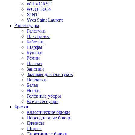
WILVORST
WOOL&Co
XINT
Yves Saint Laurent
Аксессуары
Галстуки
Пластроны
Бабочки
Шарфы
Кушаки
Ремни
Платки
Запонки
Зажимы для галстуков
Перчатки
Белье
Носки
Головные уборы
Все аксессуары
Брюки
Классические брюки
Повседневные брюки
Джинсы
Шорты
Спортивные брюки