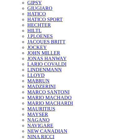
GIPSY
GIUGIARO
HATICO
HATICO SPORT
HECHTER
HILTL
J.PLOENES
JAСQUES BRITT
JOCKEY
JOHN MILLER
JONAS HANWAY
LARIO COVALDI
LINDENMANN
LLOYD
MABRUN
MADZERINI
MARCO SANTONI
MARIO MACHADO
MARIO MACHARDI
MAURITIUS
MAYSER
NAGANO
NAVIGARE
NEW CANADIAN
NINA RICCI