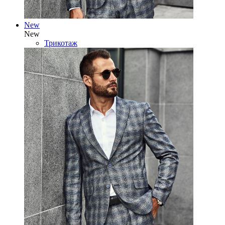
New
New
Трикотаж