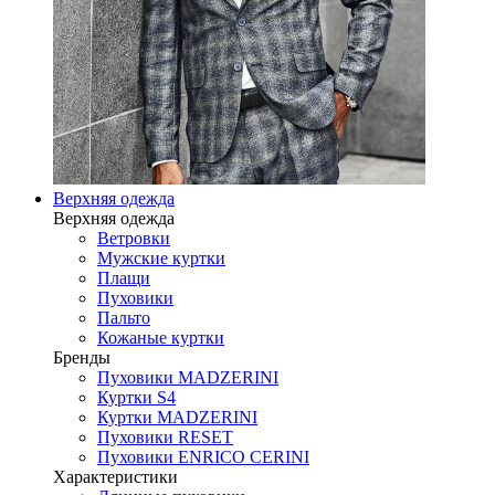
Верхняя одежда
Верхняя одежда
Ветровки
Мужские куртки
Плащи
Пуховики
Пальто
Кожаные куртки
Бренды
Пуховики MADZERINI
Куртки S4
Куртки MADZERINI
Пуховики RESET
Пуховики ENRICO CERINI
Характеристики