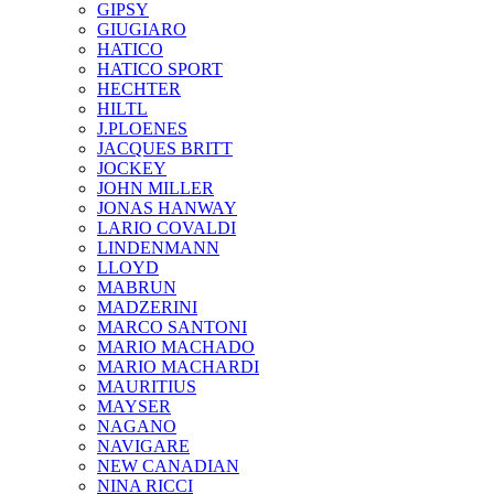
GIPSY
GIUGIARO
HATICO
HATICO SPORT
HECHTER
HILTL
J.PLOENES
JAСQUES BRITT
JOCKEY
JOHN MILLER
JONAS HANWAY
LARIO COVALDI
LINDENMANN
LLOYD
MABRUN
MADZERINI
MARCO SANTONI
MARIO MACHADO
MARIO MACHARDI
MAURITIUS
MAYSER
NAGANO
NAVIGARE
NEW CANADIAN
NINA RICCI