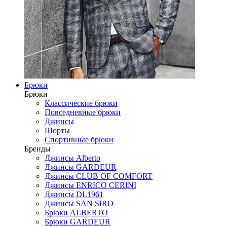
Брюки
Брюки
Классические брюки
Повседневные брюки
Джинсы
Шорты
Спортивные брюки
Бренды
Джинсы Alberto
Джинсы GARDEUR
Джинсы CLUB OF COMFORT
Джинсы ENRICO CERINI
Джинсы DL1961
Джинсы SAN SIRO
Брюки ALBERTO
Брюки GARDEUR