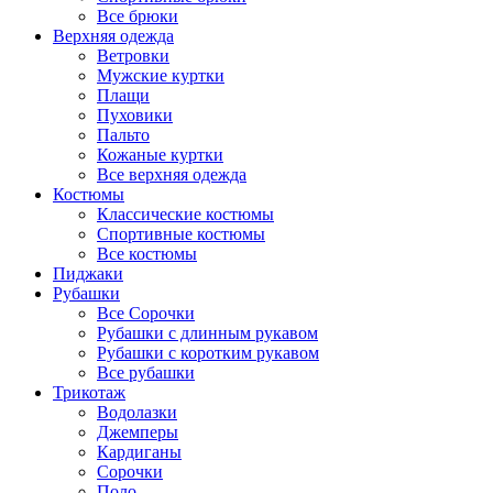
Все брюки
Верхняя одежда
Ветровки
Мужские куртки
Плащи
Пуховики
Пальто
Кожаные куртки
Все верхняя одежда
Костюмы
Классические костюмы
Спортивные костюмы
Все костюмы
Пиджаки
Рубашки
Все Сорочки
Рубашки с длинным рукавом
Рубашки с коротким рукавом
Все рубашки
Трикотаж
Водолазки
Джемперы
Кардиганы
Сорочки
Поло