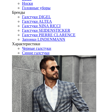
Носки
Головные уборы
Бренды
Галстуки DIGEL
Галстуки ALTEA
Галстуки NINA RICCI
Галстуки SEIDENSTICKER
Галстуки PIERRE CLARENCE
Запонки LINDENMANN
Характеристики
Черные галстуки
Синие галстуки