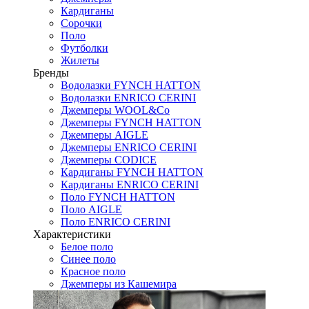
Кардиганы
Сорочки
Поло
Футболки
Жилеты
Бренды
Водолазки FYNCH HATTON
Водолазки ENRICO CERINI
Джемперы WOOL&Co
Джемперы FYNCH HATTON
Джемперы AIGLE
Джемперы ENRICO CERINI
Джемперы CODICE
Кардиганы FYNCH HATTON
Кардиганы ENRICO CERINI
Поло FYNCH HATTON
Поло AIGLE
Поло ENRICO CERINI
Характеристики
Белое поло
Синее поло
Красное поло
Джемперы из Кашемира