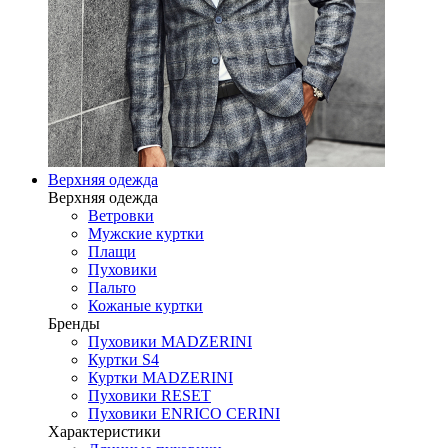
Верхняя одежда
Верхняя одежда
Ветровки
Мужские куртки
Плащи
Пуховики
Пальто
Кожаные куртки
Бренды
Пуховики MADZERINI
Куртки S4
Куртки MADZERINI
Пуховики RESET
Пуховики ENRICO CERINI
Характеристики