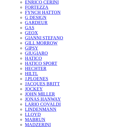
ENRICO CERINI
FORTEZZA
FYNCH HATTON
G DESIGN
GARDEUR
GAS
GEOX
GIANNI STEFANO
GILL MORROW
GIPSY
GIUGIARO
HATICO
HATICO SPORT
HECHTER
HILTL
J.PLOENES
JAСQUES BRITT
JOCKEY
JOHN MILLER
JONAS HANWAY
LARIO COVALDI
LINDENMANN
LLOYD
MABRUN
MADZERINI