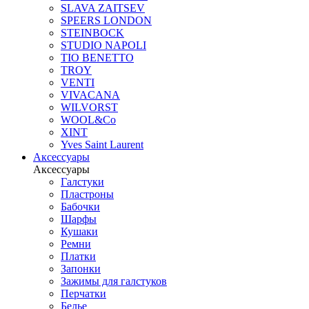
SLAVA ZAITSEV
SPEERS LONDON
STEINBOCK
STUDIO NAPOLI
TIO BENETTO
TROY
VENTI
VIVACANA
WILVORST
WOOL&Co
XINT
Yves Saint Laurent
Аксессуары
Аксессуары
Галстуки
Пластроны
Бабочки
Шарфы
Кушаки
Ремни
Платки
Запонки
Зажимы для галстуков
Перчатки
Белье