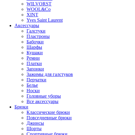
WILVORST
WOOL&Co
XINT
Yves Saint Laurent
Аксессуары
Галстуки
Пластроны
Бабочки
Шарфы
Кушаки
Ремни
Платки
Запонки
Зажимы для галстуков
Перчатки
Белье
Носки
Головные уборы
Все аксессуары
Брюки
Классические брюки
Повседневные брюки
Джинсы
Шорты
Спортивные брюки