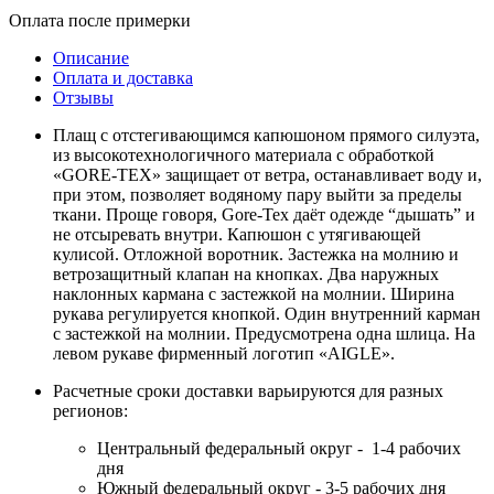
Оплата после примерки
Описание
Оплата и доставка
Отзывы
Плащ с отстегивающимся капюшоном прямого силуэта,
из высокотехнологичного материала с обработкой
«GORE-TEX» защищает от ветра, останавливает воду и,
при этом, позволяет водяному пару выйти за пределы
ткани. Проще говоря, Gore-Tex даёт одежде “дышать” и
не отсыревать внутри. Капюшон с утягивающей
кулисой. Отложной воротник. Застежка на молнию и
ветрозащитный клапан на кнопках. Два наружных
наклонных кармана с застежкой на молнии. Ширина
рукава регулируется кнопкой. Один внутренний карман
с застежкой на молнии. Предусмотрена одна шлица. На
левом рукаве фирменный логотип «AIGLE».
Расчетные сроки доставки варьируются для разных
регионов:
Центральный федеральный округ - 1-4 рабочих
дня
Южный федеральный округ - 3-5 рабочих дня