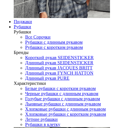
Пиджаки
Рубашки
Рубашки
Все Сорочки
Рубашки с длинным рукавом
Рубашки с коротким рукавом
Бренды
Короткий рукав SEIDENSTICKER
Длинный рукав SEIDENSTICKER
Длинный рукав JAСQUES BRITT
Длинный рукав FYNCH HATTON
Длинный рукав PURE
Характеристики
Белые рубашки с коротким рукавом
Черные рубашки с длинным рукавом
Голубые рубашки с длинным рукавом
Льняные рубашки с длинным рукавом
Хлопковые рубашки с длинным рукавом
Хлопковые рубашки с коротким рукавом
Летние рубашки
Рубашки в клетку