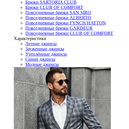
Брюки SARTORIA CLUB
Брюки CLUB OF COMFORT
Повседневные брюки SAN SIRO
Повседневные брюки ALBERTO
Повседневные брюки FYNCH HATTON
Повседневные брюки GARDEUR
Повседневные брюки CLUB OF COMFORT
Характеристики
Летние джинсы
Зауженные джинсы
Утеплённые джинсы
Синие джинсы
Модные джинсы