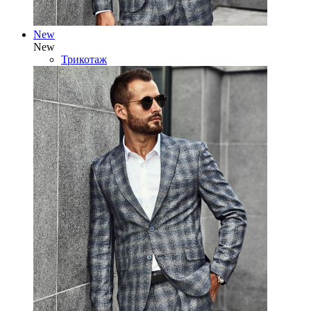
New
New
Трикотаж