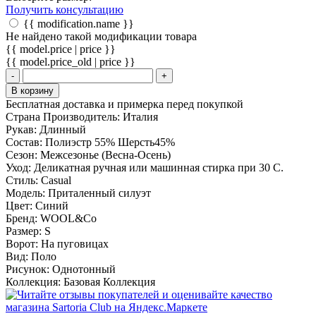
Получить консультацию
{{ modification.name }}
Не найдено такой модификации товара
{{ model.price | price }}
{{ model.price_old | price }}
-
+
В корзину
Бесплатная доставка и примерка перед покупкой
Страна Производитель:
Италия
Рукав:
Длинный
Состав:
Полиэстр 55% Шерсть45%
Сезон:
Межсезонье (Весна-Осень)
Уход:
Деликатная ручная или машинная стирка при 30 С.
Стиль:
Casual
Модель:
Приталенный силуэт
Цвет:
Синий
Бренд:
WOOL&Co
Размер:
S
Ворот:
На пуговицах
Вид:
Поло
Рисунок:
Однотонный
Коллекция:
Базовая Коллекция