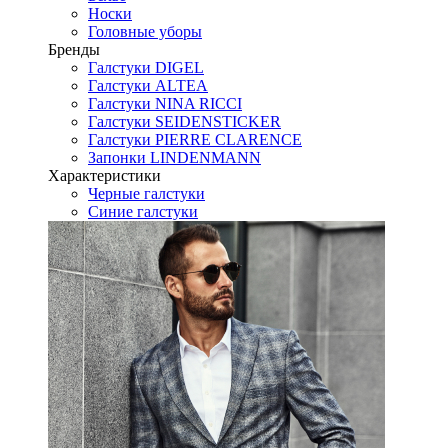
Носки
Головные уборы
Бренды
Галстуки DIGEL
Галстуки ALTEA
Галстуки NINA RICCI
Галстуки SEIDENSTICKER
Галстуки PIERRE CLARENCE
Запонки LINDENMANN
Характеристики
Черные галстуки
Синие галстуки