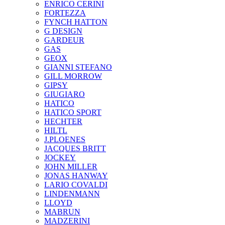
ENRICO CERINI
FORTEZZA
FYNCH HATTON
G DESIGN
GARDEUR
GAS
GEOX
GIANNI STEFANO
GILL MORROW
GIPSY
GIUGIARO
HATICO
HATICO SPORT
HECHTER
HILTL
J.PLOENES
JAСQUES BRITT
JOCKEY
JOHN MILLER
JONAS HANWAY
LARIO COVALDI
LINDENMANN
LLOYD
MABRUN
MADZERINI