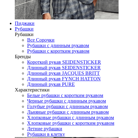
Пиджаки
Рубашки
Рубашки
Все Сорочки
Рубашки с длинным рукавом
Рубашки с коротким рукавом
Бренды
Короткий рукав SEIDENSTICKER
Длинный рукав SEIDENSTICKER
Длинный рукав JAСQUES BRITT
Длинный рукав FYNCH HATTON
Длинный рукав PURE
Характеристики
Белые рубашки с коротким рукавом
Черные рубашки с длинным рукавом
Голубые рубашки с длинным рукавом
Льняные рубашки с длинным рукавом
Хлопковые рубашки с длинным рукавом
Хлопковые рубашки с коротким рукавом
Летние рубашки
Рубашки в клетку