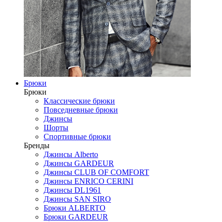
Брюки
Брюки
Классические брюки
Повседневные брюки
Джинсы
Шорты
Спортивные брюки
Бренды
Джинсы Alberto
Джинсы GARDEUR
Джинсы CLUB OF COMFORT
Джинсы ENRICO CERINI
Джинсы DL1961
Джинсы SAN SIRO
Брюки ALBERTO
Брюки GARDEUR