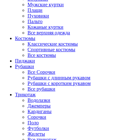
Мужские куртки
Плащи
Пуховики
Пальто
Кожаные куртки
Все верхняя одежда
Костюмы
Классические костюмы
Спортивные костюмы
Все костюмы
Пиджаки
Рубашки
Все Сорочки
Рубашки с длинным рукавом
Рубашки с коротким рукавом
Все рубашки
Трикотаж
Водолазки
Джемперы
Кардиганы
Сорочки
Поло
Футболки
Жилеты
Все трикотаж