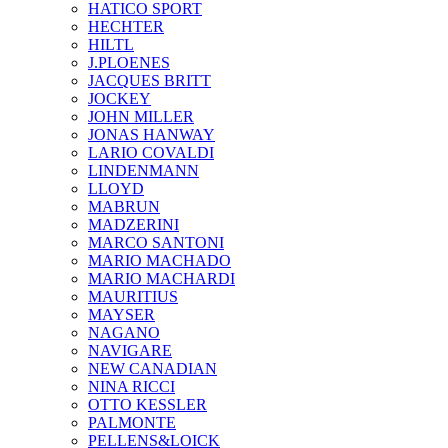
HATICO SPORT
HECHTER
HILTL
J.PLOENES
JAСQUES BRITT
JOCKEY
JOHN MILLER
JONAS HANWAY
LARIO COVALDI
LINDENMANN
LLOYD
MABRUN
MADZERINI
MARCO SANTONI
MARIO MACHADO
MARIO MACHARDI
MAURITIUS
MAYSER
NAGANO
NAVIGARE
NEW CANADIAN
NINA RICCI
OTTO KESSLER
PALMONTE
PELLENS&LOICK