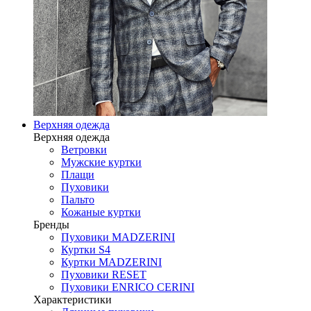
Верхняя одежда
Верхняя одежда
Ветровки
Мужские куртки
Плащи
Пуховики
Пальто
Кожаные куртки
Бренды
Пуховики MADZERINI
Куртки S4
Куртки MADZERINI
Пуховики RESET
Пуховики ENRICO CERINI
Характеристики