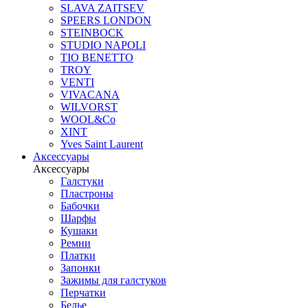
SLAVA ZAITSEV
SPEERS LONDON
STEINBOCK
STUDIO NAPOLI
TIO BENETTO
TROY
VENTI
VIVACANA
WILVORST
WOOL&Co
XINT
Yves Saint Laurent
Аксессуары
Аксессуары
Галстуки
Пластроны
Бабочки
Шарфы
Кушаки
Ремни
Платки
Запонки
Зажимы для галстуков
Перчатки
Белье