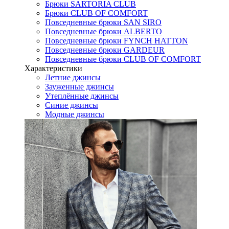
Брюки SARTORIA CLUB
Брюки CLUB OF COMFORT
Повседневные брюки SAN SIRO
Повседневные брюки ALBERTO
Повседневные брюки FYNCH HATTON
Повседневные брюки GARDEUR
Повседневные брюки CLUB OF COMFORT
Характеристики
Летние джинсы
Зауженные джинсы
Утеплённые джинсы
Синие джинсы
Модные джинсы