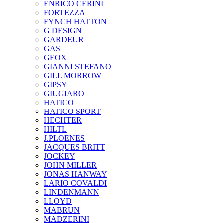
ENRICO CERINI
FORTEZZA
FYNCH HATTON
G DESIGN
GARDEUR
GAS
GEOX
GIANNI STEFANO
GILL MORROW
GIPSY
GIUGIARO
HATICO
HATICO SPORT
HECHTER
HILTL
J.PLOENES
JAСQUES BRITT
JOCKEY
JOHN MILLER
JONAS HANWAY
LARIO COVALDI
LINDENMANN
LLOYD
MABRUN
MADZERINI