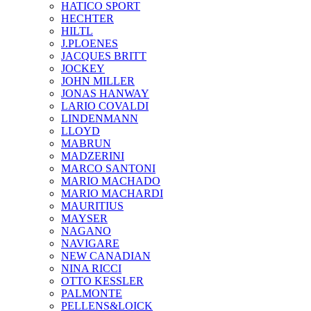
HATICO SPORT
HECHTER
HILTL
J.PLOENES
JAСQUES BRITT
JOCKEY
JOHN MILLER
JONAS HANWAY
LARIO COVALDI
LINDENMANN
LLOYD
MABRUN
MADZERINI
MARCO SANTONI
MARIO MACHADO
MARIO MACHARDI
MAURITIUS
MAYSER
NAGANO
NAVIGARE
NEW CANADIAN
NINA RICCI
OTTO KESSLER
PALMONTE
PELLENS&LOICK