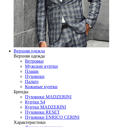
Верхняя одежда
Верхняя одежда
Ветровки
Мужские куртки
Плащи
Пуховики
Пальто
Кожаные куртки
Бренды
Пуховики MADZERINI
Куртки S4
Куртки MADZERINI
Пуховики RESET
Пуховики ENRICO CERINI
Характеристики