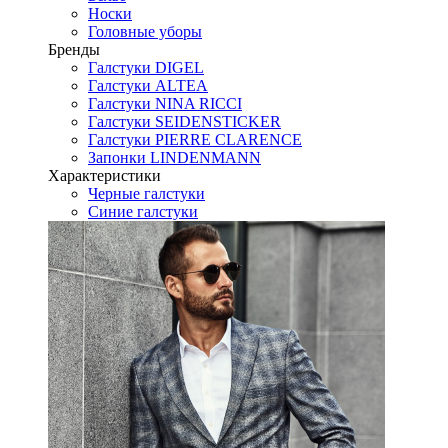
Носки
Головные уборы
Бренды
Галстуки DIGEL
Галстуки ALTEA
Галстуки NINA RICCI
Галстуки SEIDENSTICKER
Галстуки PIERRE CLARENCE
Запонки LINDENMANN
Характеристики
Черные галстуки
Синие галстуки