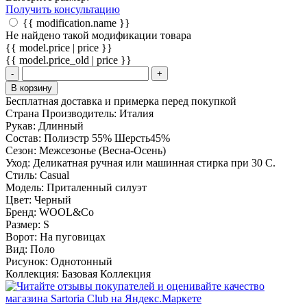
Получить консультацию
{{ modification.name }}
Не найдено такой модификации товара
{{ model.price | price }}
{{ model.price_old | price }}
-
+
В корзину
Бесплатная доставка и примерка перед покупкой
Страна Производитель:
Италия
Рукав:
Длинный
Состав:
Полиэстр 55% Шерсть45%
Сезон:
Межсезонье (Весна-Осень)
Уход:
Деликатная ручная или машинная стирка при 30 С.
Стиль:
Casual
Модель:
Приталенный силуэт
Цвет:
Черный
Бренд:
WOOL&Co
Размер:
S
Ворот:
На пуговицах
Вид:
Поло
Рисунок:
Однотонный
Коллекция:
Базовая Коллекция