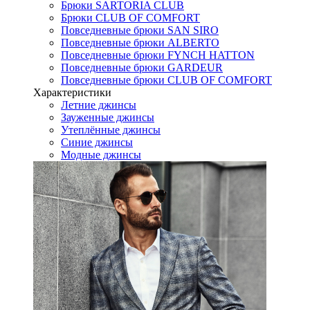
Брюки SARTORIA CLUB
Брюки CLUB OF COMFORT
Повседневные брюки SAN SIRO
Повседневные брюки ALBERTO
Повседневные брюки FYNCH HATTON
Повседневные брюки GARDEUR
Повседневные брюки CLUB OF COMFORT
Характеристики
Летние джинсы
Зауженные джинсы
Утеплённые джинсы
Синие джинсы
Модные джинсы