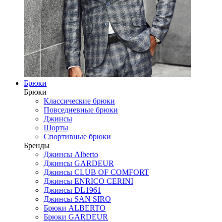
Брюки
Брюки
Классические брюки
Повседневные брюки
Джинсы
Шорты
Спортивные брюки
Бренды
Джинсы Alberto
Джинсы GARDEUR
Джинсы CLUB OF COMFORT
Джинсы ENRICO CERINI
Джинсы DL1961
Джинсы SAN SIRO
Брюки ALBERTO
Брюки GARDEUR