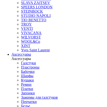
SLAVA ZAITSEV
SPEERS LONDON
STEINBOCK
STUDIO NAPOLI
TIO BENETTO
TROY
VENTI
VIVACANA
WILVORST
WOOL&Co
XINT
Yves Saint Laurent
Аксессуары
Аксессуары
Галстуки
Пластроны
Бабочки
Шарфы
Кушаки
Ремни
Платки
Запонки
Зажимы для галстуков
Перчатки
Белье