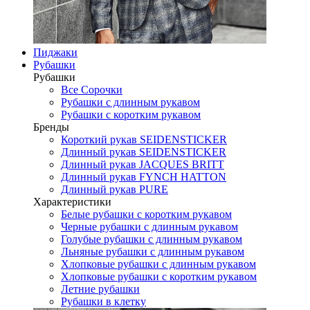
Пиджаки
Рубашки
Рубашки
Все Сорочки
Рубашки с длинным рукавом
Рубашки с коротким рукавом
Бренды
Короткий рукав SEIDENSTICKER
Длинный рукав SEIDENSTICKER
Длинный рукав JAСQUES BRITT
Длинный рукав FYNCH HATTON
Длинный рукав PURE
Характеристики
Белые рубашки с коротким рукавом
Черные рубашки с длинным рукавом
Голубые рубашки с длинным рукавом
Льняные рубашки с длинным рукавом
Хлопковые рубашки с длинным рукавом
Хлопковые рубашки с коротким рукавом
Летние рубашки
Рубашки в клетку