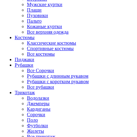
Мужские куртки
Плащи
Пуховики
Пальто
Кожаные куртки
Все верхняя одежда
Костюмы
Классические костюмы
Спортивные костюмы
Все костюмы
Пиджаки
Рубашки
Все Сорочки
Рубашки с длинным рукавом
Рубашки с коротким рукавом
Все рубашки
Трикотаж
Водолазки
Джемперы
Кардиганы
Сорочки
Поло
Футболки
Жилеты
Все трикотаж