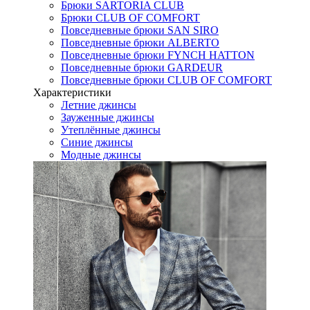
Брюки SARTORIA CLUB
Брюки CLUB OF COMFORT
Повседневные брюки SAN SIRO
Повседневные брюки ALBERTO
Повседневные брюки FYNCH HATTON
Повседневные брюки GARDEUR
Повседневные брюки CLUB OF COMFORT
Характеристики
Летние джинсы
Зауженные джинсы
Утеплённые джинсы
Синие джинсы
Модные джинсы