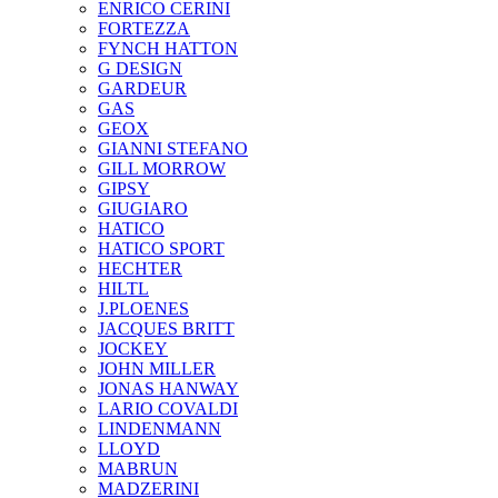
ENRICO CERINI
FORTEZZA
FYNCH HATTON
G DESIGN
GARDEUR
GAS
GEOX
GIANNI STEFANO
GILL MORROW
GIPSY
GIUGIARO
HATICO
HATICO SPORT
HECHTER
HILTL
J.PLOENES
JAСQUES BRITT
JOCKEY
JOHN MILLER
JONAS HANWAY
LARIO COVALDI
LINDENMANN
LLOYD
MABRUN
MADZERINI