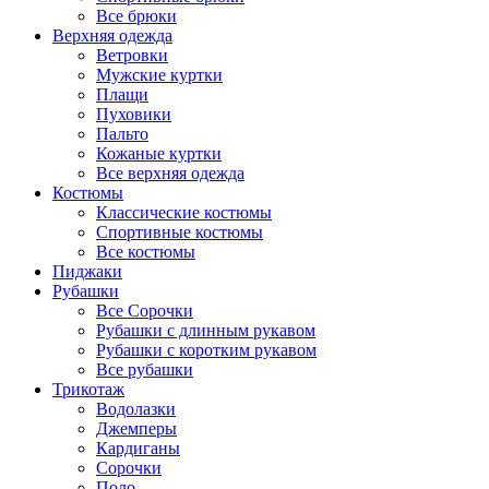
Все брюки
Верхняя одежда
Ветровки
Мужские куртки
Плащи
Пуховики
Пальто
Кожаные куртки
Все верхняя одежда
Костюмы
Классические костюмы
Спортивные костюмы
Все костюмы
Пиджаки
Рубашки
Все Сорочки
Рубашки с длинным рукавом
Рубашки с коротким рукавом
Все рубашки
Трикотаж
Водолазки
Джемперы
Кардиганы
Сорочки
Поло