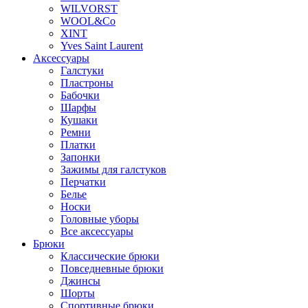
WILVORST
WOOL&Co
XINT
Yves Saint Laurent
Аксессуары
Галстуки
Пластроны
Бабочки
Шарфы
Кушаки
Ремни
Платки
Запонки
Зажимы для галстуков
Перчатки
Белье
Носки
Головные уборы
Все аксессуары
Брюки
Классические брюки
Повседневные брюки
Джинсы
Шорты
Спортивные брюки