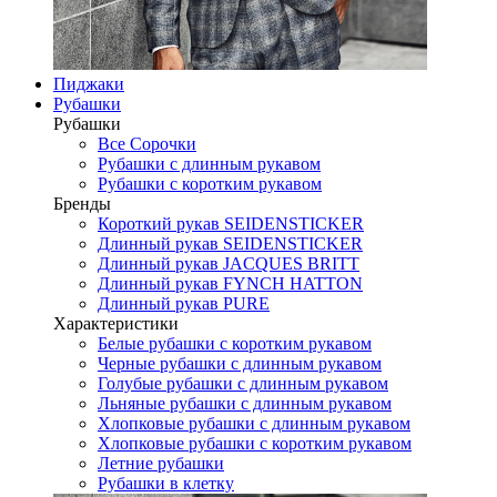
Пиджаки
Рубашки
Рубашки
Все Сорочки
Рубашки с длинным рукавом
Рубашки с коротким рукавом
Бренды
Короткий рукав SEIDENSTICKER
Длинный рукав SEIDENSTICKER
Длинный рукав JAСQUES BRITT
Длинный рукав FYNCH HATTON
Длинный рукав PURE
Характеристики
Белые рубашки с коротким рукавом
Черные рубашки с длинным рукавом
Голубые рубашки с длинным рукавом
Льняные рубашки с длинным рукавом
Хлопковые рубашки с длинным рукавом
Хлопковые рубашки с коротким рукавом
Летние рубашки
Рубашки в клетку