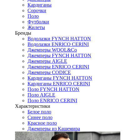
Кардиганы
Сорочки
Поло
Футболки
Жилеты
Бренды
Водолазки FYNCH HATTON
Водолазки ENRICO CERINI
Джемперы WOOL&Co
Джемперы FYNCH HATTON
Джемперы AIGLE
Джемперы ENRICO CERINI
Джемперы CODICE
Кардиганы FYNCH HATTON
Кардиганы ENRICO CERINI
Поло FYNCH HATTON
Поло AIGLE
Поло ENRICO CERINI
Характеристики
Белое поло
Синее поло
Красное поло
Джемперы из Кашемира