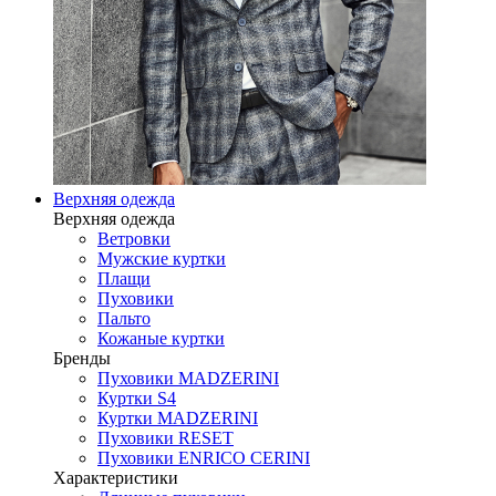
Верхняя одежда
Верхняя одежда
Ветровки
Мужские куртки
Плащи
Пуховики
Пальто
Кожаные куртки
Бренды
Пуховики MADZERINI
Куртки S4
Куртки MADZERINI
Пуховики RESET
Пуховики ENRICO CERINI
Характеристики