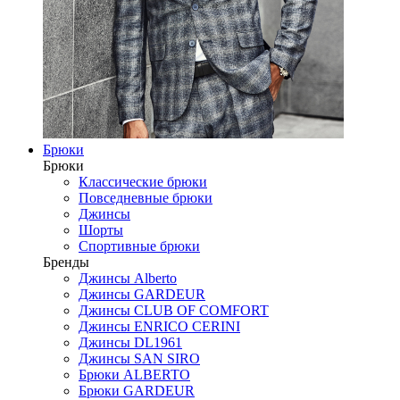
Брюки
Брюки
Классические брюки
Повседневные брюки
Джинсы
Шорты
Спортивные брюки
Бренды
Джинсы Alberto
Джинсы GARDEUR
Джинсы CLUB OF COMFORT
Джинсы ENRICO CERINI
Джинсы DL1961
Джинсы SAN SIRO
Брюки ALBERTO
Брюки GARDEUR