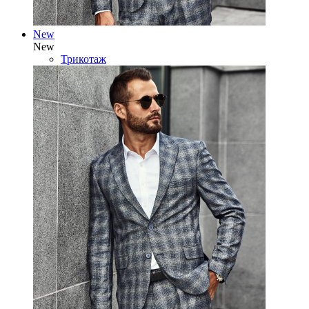
New
New
Трикотаж