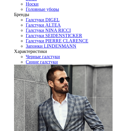
Носки
Головные уборы
Бренды
Галстуки DIGEL
Галстуки ALTEA
Галстуки NINA RICCI
Галстуки SEIDENSTICKER
Галстуки PIERRE CLARENCE
Запонки LINDENMANN
Характеристики
Черные галстуки
Синие галстуки