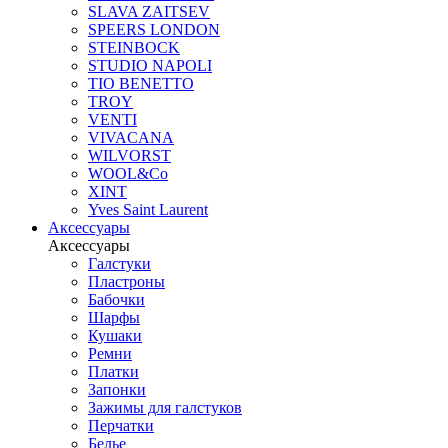
SLAVA ZAITSEV
SPEERS LONDON
STEINBOCK
STUDIO NAPOLI
TIO BENETTO
TROY
VENTI
VIVACANA
WILVORST
WOOL&Co
XINT
Yves Saint Laurent
Аксессуары
Аксессуары
Галстуки
Пластроны
Бабочки
Шарфы
Кушаки
Ремни
Платки
Запонки
Зажимы для галстуков
Перчатки
Белье