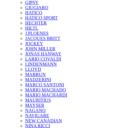
GIPSY
GIUGIARO
HATICO
HATICO SPORT
HECHTER
HILTL
J.PLOENES
JAСQUES BRITT
JOCKEY
JOHN MILLER
JONAS HANWAY
LARIO COVALDI
LINDENMANN
LLOYD
MABRUN
MADZERINI
MARCO SANTONI
MARIO MACHADO
MARIO MACHARDI
MAURITIUS
MAYSER
NAGANO
NAVIGARE
NEW CANADIAN
NINA RICCI