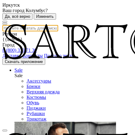
Иркутск
Ваш город Колумбус?
Да, всё верно
Изменить
Регион
{{index}}
Город
8 (800) 333 71 30
Доставка
Контакты
Полезно знать
Скачать приложение
Sale
Sale
Аксессуары
Брюки
Верхняя одежда
Костюмы
Обувь
Пиджаки
Рубашки
Трикотаж