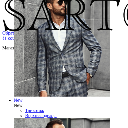
Обратная связь
{{ count }}
Магазин брендовой мужской одежды
New
New
Трикотаж
Верхняя одежда