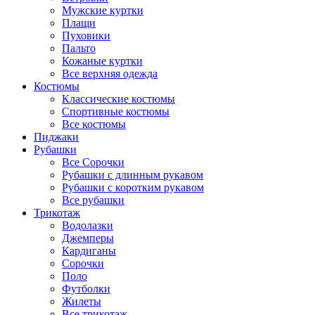
Мужские куртки
Плащи
Пуховики
Пальто
Кожаные куртки
Все верхняя одежда
Костюмы
Классические костюмы
Спортивные костюмы
Все костюмы
Пиджаки
Рубашки
Все Сорочки
Рубашки с длинным рукавом
Рубашки с коротким рукавом
Все рубашки
Трикотаж
Водолазки
Джемперы
Кардиганы
Сорочки
Поло
Футболки
Жилеты
Все трикотаж