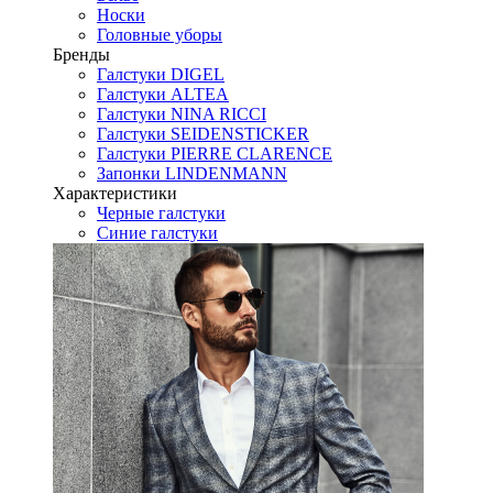
Носки
Головные уборы
Бренды
Галстуки DIGEL
Галстуки ALTEA
Галстуки NINA RICCI
Галстуки SEIDENSTICKER
Галстуки PIERRE CLARENCE
Запонки LINDENMANN
Характеристики
Черные галстуки
Синие галстуки