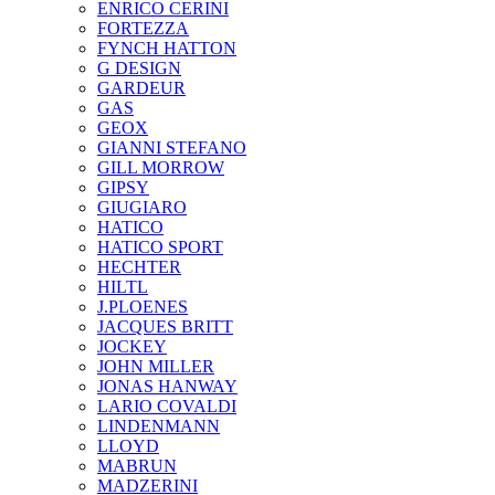
ENRICO CERINI
FORTEZZA
FYNCH HATTON
G DESIGN
GARDEUR
GAS
GEOX
GIANNI STEFANO
GILL MORROW
GIPSY
GIUGIARO
HATICO
HATICO SPORT
HECHTER
HILTL
J.PLOENES
JAСQUES BRITT
JOCKEY
JOHN MILLER
JONAS HANWAY
LARIO COVALDI
LINDENMANN
LLOYD
MABRUN
MADZERINI