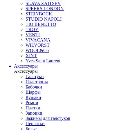
SLAVA ZAITSEV
SPEERS LONDON
STEINBOCK
STUDIO NAPOLI
TIO BENETTO
TROY
VENTI
VIVACANA
WILVORST
WOOL&Co
XINT
Yves Saint Laurent
Аксессуары
Аксессуары
Галстуки
Пластроны
Бабочки
Шарфы
Кушаки
Ремни
Платки
Запонки
Зажимы для галстуков
Перчатки
Белье