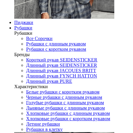
Пиджаки
Рубашки
Рубашки
Все Сорочки
Рубашки с длинным рукавом
Рубашки с коротким рукавом
Бренды
Короткий рукав SEIDENSTICKER
Длинный рукав SEIDENSTICKER
Длинный рукав JAСQUES BRITT
Длинный рукав FYNCH HATTON
Длинный рукав PURE
Характеристики
Белые рубашки с коротким рукавом
Черные рубашки с длинным рукавом
Голубые рубашки с длинным рукавом
Льняные рубашки с длинным рукавом
Хлопковые рубашки с длинным рукавом
Хлопковые рубашки с коротким рукавом
Летние рубашки
Рубашки в клетку