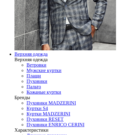
Верхняя одежда
Верхняя одежда
Ветровки
Мужские куртки
Плащи
Пуховики
Пальто
Кожаные куртки
Бренды
Пуховики MADZERINI
Куртки S4
Куртки MADZERINI
Пуховики RESET
Пуховики ENRICO CERINI
Характеристики