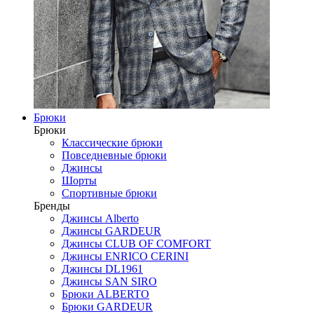
Брюки
Брюки
Классические брюки
Повседневные брюки
Джинсы
Шорты
Спортивные брюки
Бренды
Джинсы Alberto
Джинсы GARDEUR
Джинсы CLUB OF COMFORT
Джинсы ENRICO CERINI
Джинсы DL1961
Джинсы SAN SIRO
Брюки ALBERTO
Брюки GARDEUR