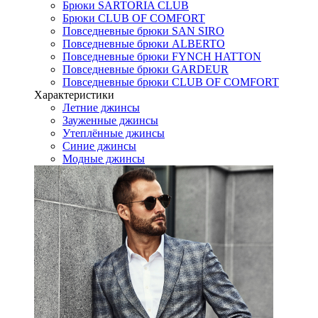
Брюки SARTORIA CLUB
Брюки CLUB OF COMFORT
Повседневные брюки SAN SIRO
Повседневные брюки ALBERTO
Повседневные брюки FYNCH HATTON
Повседневные брюки GARDEUR
Повседневные брюки CLUB OF COMFORT
Характеристики
Летние джинсы
Зауженные джинсы
Утеплённые джинсы
Синие джинсы
Модные джинсы