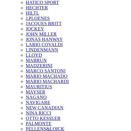
HATICO SPORT
HECHTER
HILTL
J.PLOENES
JAСQUES BRITT
JOCKEY
JOHN MILLER
JONAS HANWAY
LARIO COVALDI
LINDENMANN
LLOYD
MABRUN
MADZERINI
MARCO SANTONI
MARIO MACHADO
MARIO MACHARDI
MAURITIUS
MAYSER
NAGANO
NAVIGARE
NEW CANADIAN
NINA RICCI
OTTO KESSLER
PALMONTE
PELLENS&LOICK