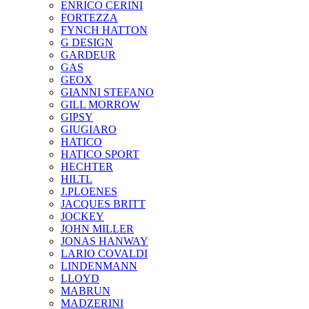
ENRICO CERINI
FORTEZZA
FYNCH HATTON
G DESIGN
GARDEUR
GAS
GEOX
GIANNI STEFANO
GILL MORROW
GIPSY
GIUGIARO
HATICO
HATICO SPORT
HECHTER
HILTL
J.PLOENES
JAСQUES BRITT
JOCKEY
JOHN MILLER
JONAS HANWAY
LARIO COVALDI
LINDENMANN
LLOYD
MABRUN
MADZERINI