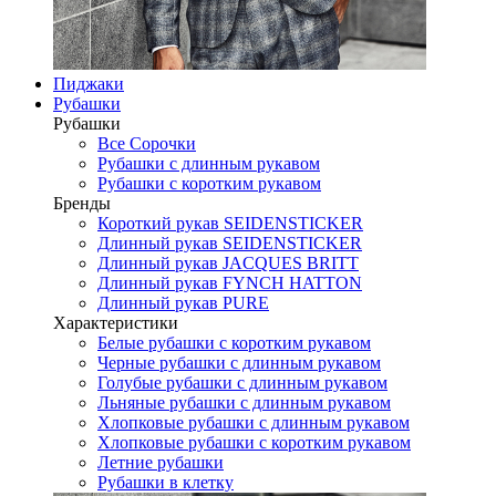
Пиджаки
Рубашки
Рубашки
Все Сорочки
Рубашки с длинным рукавом
Рубашки с коротким рукавом
Бренды
Короткий рукав SEIDENSTICKER
Длинный рукав SEIDENSTICKER
Длинный рукав JAСQUES BRITT
Длинный рукав FYNCH HATTON
Длинный рукав PURE
Характеристики
Белые рубашки с коротким рукавом
Черные рубашки с длинным рукавом
Голубые рубашки с длинным рукавом
Льняные рубашки с длинным рукавом
Хлопковые рубашки с длинным рукавом
Хлопковые рубашки с коротким рукавом
Летние рубашки
Рубашки в клетку