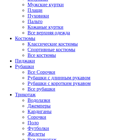
Мужские куртки
Плащи
Пуховики
Пальто
Кожаные куртки
Все верхняя одежда
Костюмы
Классические костюмы
Спортивные костюмы
Все костюмы
Пиджаки
Рубашки
Все Сорочки
Рубашки с длинным рукавом
Рубашки с коротким рукавом
Все рубашки
Трикотаж
Водолазки
Джемперы
Кардиганы
Сорочки
Поло
Футболки
Жилеты
Все трикотаж