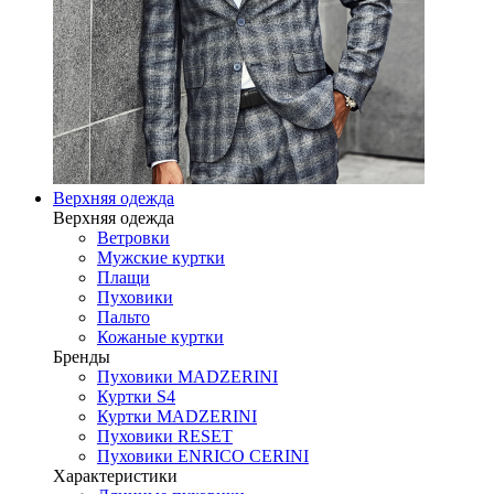
Верхняя одежда
Верхняя одежда
Ветровки
Мужские куртки
Плащи
Пуховики
Пальто
Кожаные куртки
Бренды
Пуховики MADZERINI
Куртки S4
Куртки MADZERINI
Пуховики RESET
Пуховики ENRICO CERINI
Характеристики