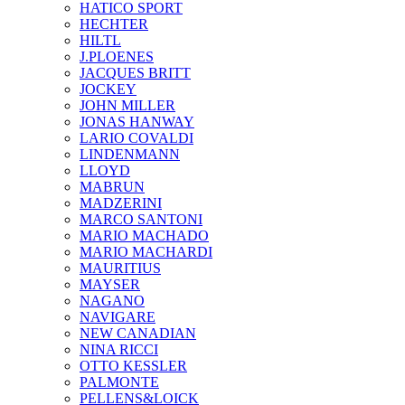
HATICO SPORT
HECHTER
HILTL
J.PLOENES
JAСQUES BRITT
JOCKEY
JOHN MILLER
JONAS HANWAY
LARIO COVALDI
LINDENMANN
LLOYD
MABRUN
MADZERINI
MARCO SANTONI
MARIO MACHADO
MARIO MACHARDI
MAURITIUS
MAYSER
NAGANO
NAVIGARE
NEW CANADIAN
NINA RICCI
OTTO KESSLER
PALMONTE
PELLENS&LOICK