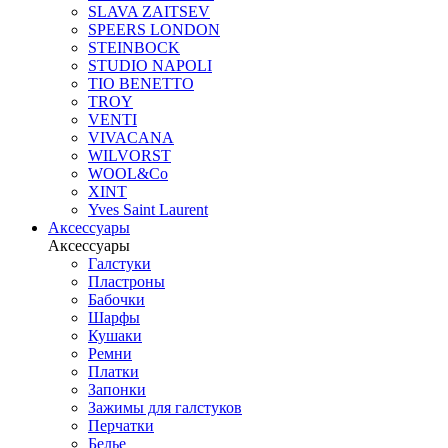
SLAVA ZAITSEV
SPEERS LONDON
STEINBOCK
STUDIO NAPOLI
TIO BENETTO
TROY
VENTI
VIVACANA
WILVORST
WOOL&Co
XINT
Yves Saint Laurent
Аксессуары
Аксессуары
Галстуки
Пластроны
Бабочки
Шарфы
Кушаки
Ремни
Платки
Запонки
Зажимы для галстуков
Перчатки
Белье