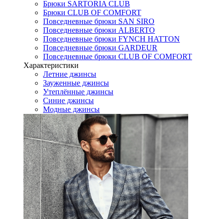
Брюки SARTORIA CLUB
Брюки CLUB OF COMFORT
Повседневные брюки SAN SIRO
Повседневные брюки ALBERTO
Повседневные брюки FYNCH HATTON
Повседневные брюки GARDEUR
Повседневные брюки CLUB OF COMFORT
Характеристики
Летние джинсы
Зауженные джинсы
Утеплённые джинсы
Синие джинсы
Модные джинсы