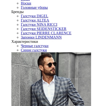
Носки
Головные уборы
Бренды
Галстуки DIGEL
Галстуки ALTEA
Галстуки NINA RICCI
Галстуки SEIDENSTICKER
Галстуки PIERRE CLARENCE
Запонки LINDENMANN
Характеристики
Черные галстуки
Синие галстуки