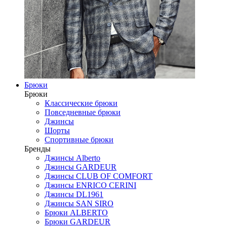
Брюки
Брюки
Классические брюки
Повседневные брюки
Джинсы
Шорты
Спортивные брюки
Бренды
Джинсы Alberto
Джинсы GARDEUR
Джинсы CLUB OF COMFORT
Джинсы ENRICO CERINI
Джинсы DL1961
Джинсы SAN SIRO
Брюки ALBERTO
Брюки GARDEUR