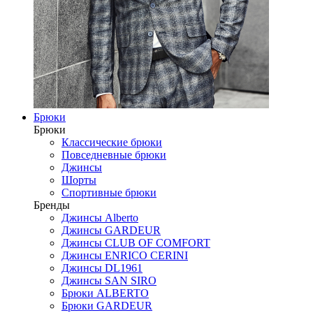
Брюки
Брюки
Классические брюки
Повседневные брюки
Джинсы
Шорты
Спортивные брюки
Бренды
Джинсы Alberto
Джинсы GARDEUR
Джинсы CLUB OF COMFORT
Джинсы ENRICO CERINI
Джинсы DL1961
Джинсы SAN SIRO
Брюки ALBERTO
Брюки GARDEUR