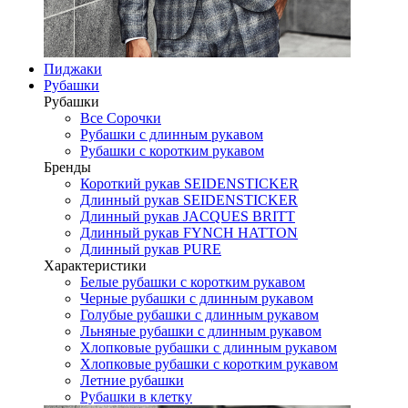
Пиджаки
Рубашки
Рубашки
Все Сорочки
Рубашки с длинным рукавом
Рубашки с коротким рукавом
Бренды
Короткий рукав SEIDENSTICKER
Длинный рукав SEIDENSTICKER
Длинный рукав JAСQUES BRITT
Длинный рукав FYNCH HATTON
Длинный рукав PURE
Характеристики
Белые рубашки с коротким рукавом
Черные рубашки с длинным рукавом
Голубые рубашки с длинным рукавом
Льняные рубашки с длинным рукавом
Хлопковые рубашки с длинным рукавом
Хлопковые рубашки с коротким рукавом
Летние рубашки
Рубашки в клетку