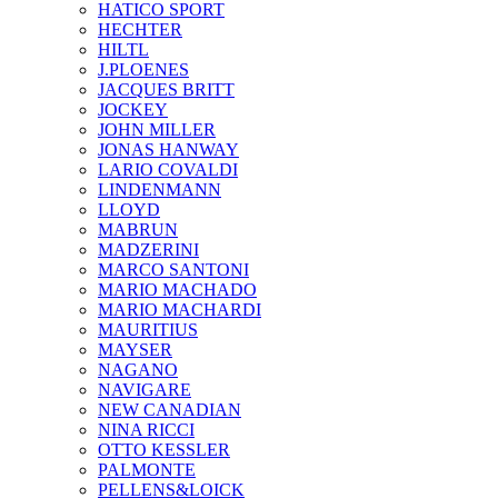
HATICO SPORT
HECHTER
HILTL
J.PLOENES
JAСQUES BRITT
JOCKEY
JOHN MILLER
JONAS HANWAY
LARIO COVALDI
LINDENMANN
LLOYD
MABRUN
MADZERINI
MARCO SANTONI
MARIO MACHADO
MARIO MACHARDI
MAURITIUS
MAYSER
NAGANO
NAVIGARE
NEW CANADIAN
NINA RICCI
OTTO KESSLER
PALMONTE
PELLENS&LOICK