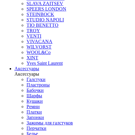
SLAVA ZAITSEV
SPEERS LONDON
STEINBOCK
STUDIO NAPOLI
TIO BENETTO
TROY
VENTI
VIVACANA
WILVORST
WOOL&Co
XINT
Yves Saint Laurent
Аксессуары
Аксессуары
Галстуки
Пластроны
Бабочки
Шарфы
Кушаки
Ремни
Платки
Запонки
Зажимы для галстуков
Перчатки
Белье