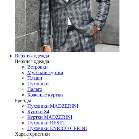
Верхняя одежда
Верхняя одежда
Ветровки
Мужские куртки
Плащи
Пуховики
Пальто
Кожаные куртки
Бренды
Пуховики MADZERINI
Куртки S4
Куртки MADZERINI
Пуховики RESET
Пуховики ENRICO CERINI
Характеристики