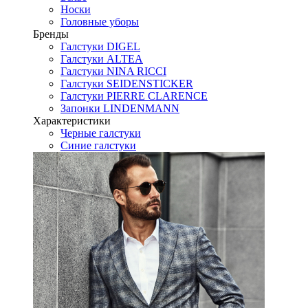
Носки
Головные уборы
Бренды
Галстуки DIGEL
Галстуки ALTEA
Галстуки NINA RICCI
Галстуки SEIDENSTICKER
Галстуки PIERRE CLARENCE
Запонки LINDENMANN
Характеристики
Черные галстуки
Синие галстуки