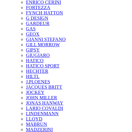
ENRICO CERINI
FORTEZZA
FYNCH HATTON
G DESIGN
GARDEUR
GAS
GEOX
GIANNI STEFANO
GILL MORROW
GIPSY
GIUGIARO
HATICO
HATICO SPORT
HECHTER
HILTL
J.PLOENES
JAСQUES BRITT
JOCKEY
JOHN MILLER
JONAS HANWAY
LARIO COVALDI
LINDENMANN
LLOYD
MABRUN
MADZERINI