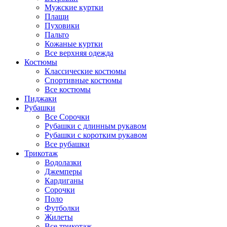
Мужские куртки
Плащи
Пуховики
Пальто
Кожаные куртки
Все верхняя одежда
Костюмы
Классические костюмы
Спортивные костюмы
Все костюмы
Пиджаки
Рубашки
Все Сорочки
Рубашки с длинным рукавом
Рубашки с коротким рукавом
Все рубашки
Трикотаж
Водолазки
Джемперы
Кардиганы
Сорочки
Поло
Футболки
Жилеты
Все трикотаж