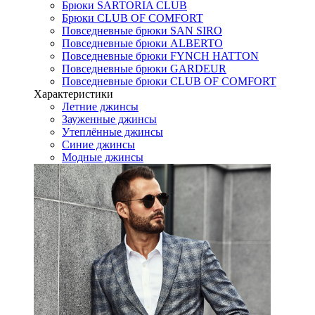
Брюки SARTORIA CLUB
Брюки CLUB OF COMFORT
Повседневные брюки SAN SIRO
Повседневные брюки ALBERTO
Повседневные брюки FYNCH HATTON
Повседневные брюки GARDEUR
Повседневные брюки CLUB OF COMFORT
Характеристики
Летние джинсы
Зауженные джинсы
Утеплённые джинсы
Синие джинсы
Модные джинсы