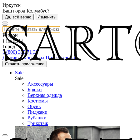
Иркутск
Ваш город Колумбус?
Да, всё верно
Изменить
Регион
{{index}}
Город
8 (800) 333 71 30
Доставка
Контакты
Полезно знать
Скачать приложение
Sale
Sale
Аксессуары
Брюки
Верхняя одежда
Костюмы
Обувь
Пиджаки
Рубашки
Трикотаж