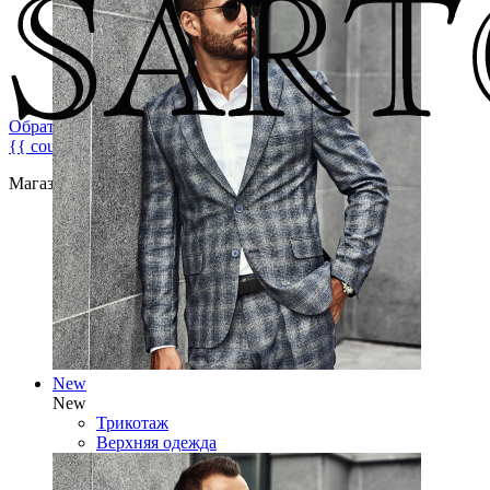
Обратная связь
{{ count }}
Магазин брендовой мужской одежды
New
New
Трикотаж
Верхняя одежда