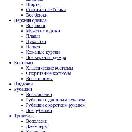
Шорты
Спортивные брюки
Все брюки
Верхняя одежда
Ветровки
Мужские куртки
Плащи
Пуховики
Пальто
Кожаные куртки
Все верхняя одежда
Костюмы
Классические костюмы
Спортивные костюмы
Все костюмы
Пиджаки
Рубашки
Все Сорочки
Рубашки с длинным рукавом
Рубашки с коротким рукавом
Все рубашки
Трикотаж
Водолазки
Джемперы
Кардиганы