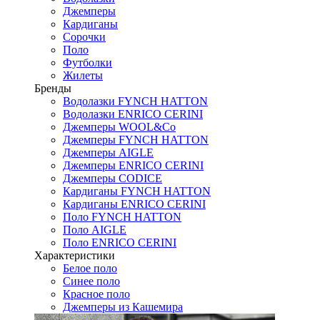
Джемперы
Кардиганы
Сорочки
Поло
Футболки
Жилеты
Бренды
Водолазки FYNCH HATTON
Водолазки ENRICO CERINI
Джемперы WOOL&Co
Джемперы FYNCH HATTON
Джемперы AIGLE
Джемперы ENRICO CERINI
Джемперы CODICE
Кардиганы FYNCH HATTON
Кардиганы ENRICO CERINI
Поло FYNCH HATTON
Поло AIGLE
Поло ENRICO CERINI
Характеристики
Белое поло
Синее поло
Красное поло
Джемперы из Кашемира