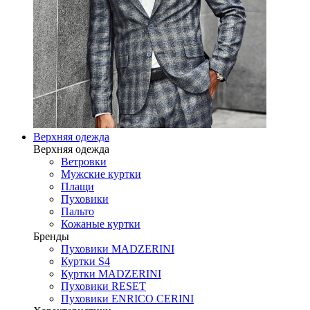
Верхняя одежда
Верхняя одежда
Ветровки
Мужские куртки
Плащи
Пуховики
Пальто
Кожаные куртки
Бренды
Пуховики MADZERINI
Куртки S4
Куртки MADZERINI
Пуховики RESET
Пуховики ENRICO CERINI