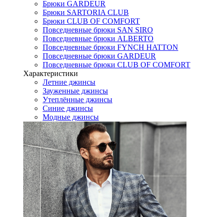
Брюки GARDEUR
Брюки SARTORIA CLUB
Брюки CLUB OF COMFORT
Повседневные брюки SAN SIRO
Повседневные брюки ALBERTO
Повседневные брюки FYNCH HATTON
Повседневные брюки GARDEUR
Повседневные брюки CLUB OF COMFORT
Характеристики
Летние джинсы
Зауженные джинсы
Утеплённые джинсы
Синие джинсы
Модные джинсы