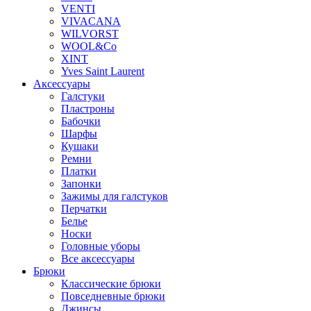
VENTI
VIVACANA
WILVORST
WOOL&Co
XINT
Yves Saint Laurent
Аксессуары
Галстуки
Пластроны
Бабочки
Шарфы
Кушаки
Ремни
Платки
Запонки
Зажимы для галстуков
Перчатки
Белье
Носки
Головные уборы
Все аксессуары
Брюки
Классические брюки
Повседневные брюки
Джинсы