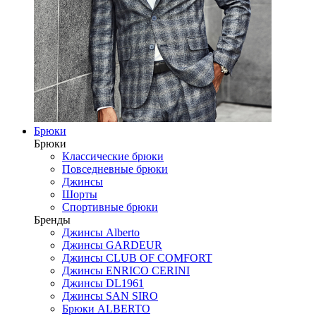
Брюки
Брюки
Классические брюки
Повседневные брюки
Джинсы
Шорты
Спортивные брюки
Бренды
Джинсы Alberto
Джинсы GARDEUR
Джинсы CLUB OF COMFORT
Джинсы ENRICO CERINI
Джинсы DL1961
Джинсы SAN SIRO
Брюки ALBERTO