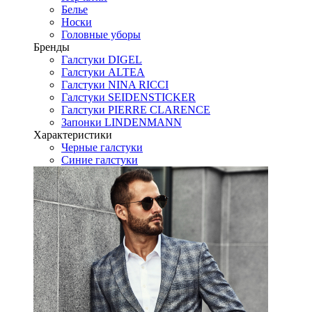
Белье
Носки
Головные уборы
Бренды
Галстуки DIGEL
Галстуки ALTEA
Галстуки NINA RICCI
Галстуки SEIDENSTICKER
Галстуки PIERRE CLARENCE
Запонки LINDENMANN
Характеристики
Черные галстуки
Синие галстуки