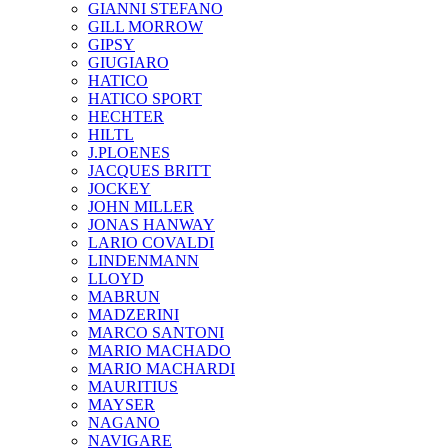
GIANNI STEFANO
GILL MORROW
GIPSY
GIUGIARO
HATICO
HATICO SPORT
HECHTER
HILTL
J.PLOENES
JAСQUES BRITT
JOCKEY
JOHN MILLER
JONAS HANWAY
LARIO COVALDI
LINDENMANN
LLOYD
MABRUN
MADZERINI
MARCO SANTONI
MARIO MACHADO
MARIO MACHARDI
MAURITIUS
MAYSER
NAGANO
NAVIGARE