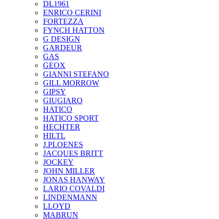
DL1961
ENRICO CERINI
FORTEZZA
FYNCH HATTON
G DESIGN
GARDEUR
GAS
GEOX
GIANNI STEFANO
GILL MORROW
GIPSY
GIUGIARO
HATICO
HATICO SPORT
HECHTER
HILTL
J.PLOENES
JAСQUES BRITT
JOCKEY
JOHN MILLER
JONAS HANWAY
LARIO COVALDI
LINDENMANN
LLOYD
MABRUN