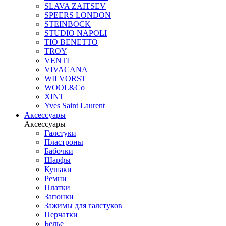
SLAVA ZAITSEV
SPEERS LONDON
STEINBOCK
STUDIO NAPOLI
TIO BENETTO
TROY
VENTI
VIVACANA
WILVORST
WOOL&Co
XINT
Yves Saint Laurent
Аксессуары
Аксессуары
Галстуки
Пластроны
Бабочки
Шарфы
Кушаки
Ремни
Платки
Запонки
Зажимы для галстуков
Перчатки
Белье