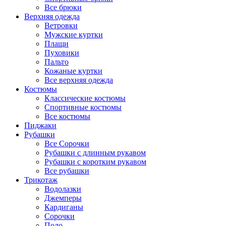
Все брюки
Верхняя одежда
Ветровки
Мужские куртки
Плащи
Пуховики
Пальто
Кожаные куртки
Все верхняя одежда
Костюмы
Классические костюмы
Спортивные костюмы
Все костюмы
Пиджаки
Рубашки
Все Сорочки
Рубашки с длинным рукавом
Рубашки с коротким рукавом
Все рубашки
Трикотаж
Водолазки
Джемперы
Кардиганы
Сорочки
Поло