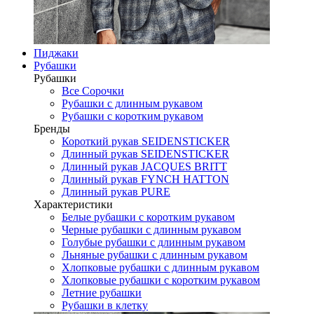
Пиджаки
Рубашки
Рубашки
Все Сорочки
Рубашки с длинным рукавом
Рубашки с коротким рукавом
Бренды
Короткий рукав SEIDENSTICKER
Длинный рукав SEIDENSTICKER
Длинный рукав JAСQUES BRITT
Длинный рукав FYNCH HATTON
Длинный рукав PURE
Характеристики
Белые рубашки с коротким рукавом
Черные рубашки с длинным рукавом
Голубые рубашки с длинным рукавом
Льняные рубашки с длинным рукавом
Хлопковые рубашки с длинным рукавом
Хлопковые рубашки с коротким рукавом
Летние рубашки
Рубашки в клетку