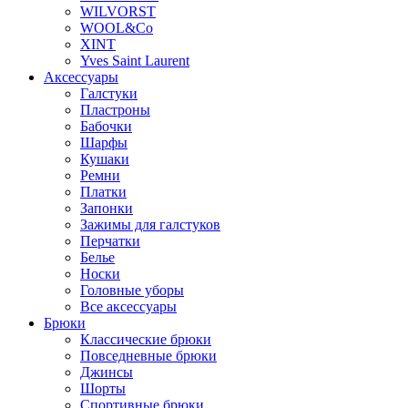
WILVORST
WOOL&Co
XINT
Yves Saint Laurent
Аксессуары
Галстуки
Пластроны
Бабочки
Шарфы
Кушаки
Ремни
Платки
Запонки
Зажимы для галстуков
Перчатки
Белье
Носки
Головные уборы
Все аксессуары
Брюки
Классические брюки
Повседневные брюки
Джинсы
Шорты
Спортивные брюки