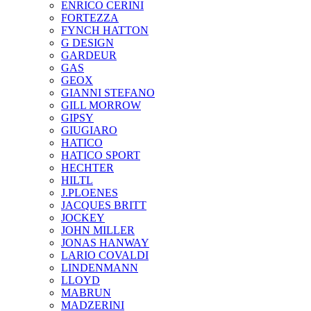
ENRICO CERINI
FORTEZZA
FYNCH HATTON
G DESIGN
GARDEUR
GAS
GEOX
GIANNI STEFANO
GILL MORROW
GIPSY
GIUGIARO
HATICO
HATICO SPORT
HECHTER
HILTL
J.PLOENES
JAСQUES BRITT
JOCKEY
JOHN MILLER
JONAS HANWAY
LARIO COVALDI
LINDENMANN
LLOYD
MABRUN
MADZERINI