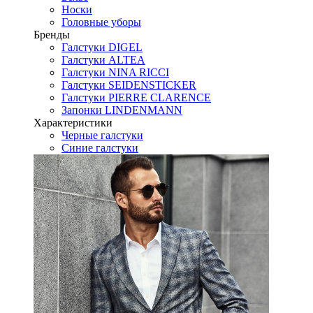
Носки
Головные уборы
Бренды
Галстуки DIGEL
Галстуки ALTEA
Галстуки NINA RICCI
Галстуки SEIDENSTICKER
Галстуки PIERRE CLARENCE
Запонки LINDENMANN
Характеристики
Черные галстуки
Синие галстуки