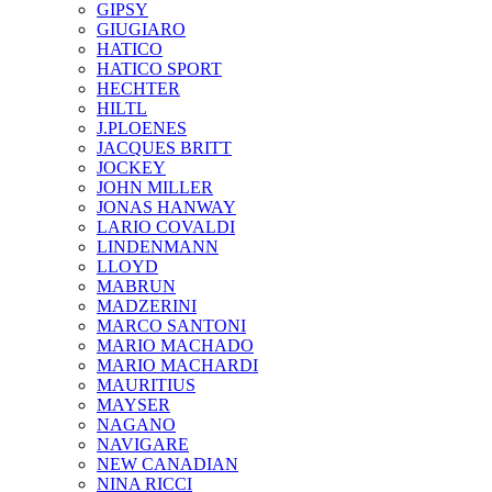
GIPSY
GIUGIARO
HATICO
HATICO SPORT
HECHTER
HILTL
J.PLOENES
JAСQUES BRITT
JOCKEY
JOHN MILLER
JONAS HANWAY
LARIO COVALDI
LINDENMANN
LLOYD
MABRUN
MADZERINI
MARCO SANTONI
MARIO MACHADO
MARIO MACHARDI
MAURITIUS
MAYSER
NAGANO
NAVIGARE
NEW CANADIAN
NINA RICCI