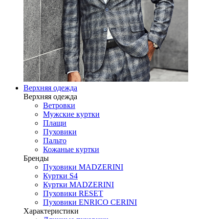
Верхняя одежда
Верхняя одежда
Ветровки
Мужские куртки
Плащи
Пуховики
Пальто
Кожаные куртки
Бренды
Пуховики MADZERINI
Куртки S4
Куртки MADZERINI
Пуховики RESET
Пуховики ENRICO CERINI
Характеристики