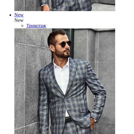
New
New
Трикотаж