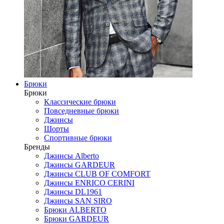
Брюки
Брюки
Классические брюки
Повседневные брюки
Джинсы
Шорты
Спортивные брюки
Бренды
Джинсы Alberto
Джинсы GARDEUR
Джинсы CLUB OF COMFORT
Джинсы ENRICO CERINI
Джинсы DL1961
Джинсы SAN SIRO
Брюки ALBERTO
Брюки GARDEUR