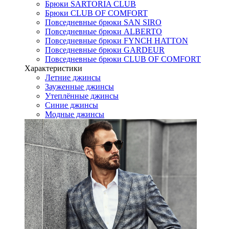
Брюки SARTORIA CLUB
Брюки CLUB OF COMFORT
Повседневные брюки SAN SIRO
Повседневные брюки ALBERTO
Повседневные брюки FYNCH HATTON
Повседневные брюки GARDEUR
Повседневные брюки CLUB OF COMFORT
Характеристики
Летние джинсы
Зауженные джинсы
Утеплённые джинсы
Синие джинсы
Модные джинсы