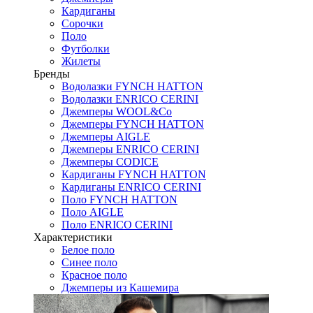
Кардиганы
Сорочки
Поло
Футболки
Жилеты
Бренды
Водолазки FYNCH HATTON
Водолазки ENRICO CERINI
Джемперы WOOL&Co
Джемперы FYNCH HATTON
Джемперы AIGLE
Джемперы ENRICO CERINI
Джемперы CODICE
Кардиганы FYNCH HATTON
Кардиганы ENRICO CERINI
Поло FYNCH HATTON
Поло AIGLE
Поло ENRICO CERINI
Характеристики
Белое поло
Синее поло
Красное поло
Джемперы из Кашемира