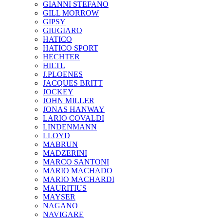
GIANNI STEFANO
GILL MORROW
GIPSY
GIUGIARO
HATICO
HATICO SPORT
HECHTER
HILTL
J.PLOENES
JAСQUES BRITT
JOCKEY
JOHN MILLER
JONAS HANWAY
LARIO COVALDI
LINDENMANN
LLOYD
MABRUN
MADZERINI
MARCO SANTONI
MARIO MACHADO
MARIO MACHARDI
MAURITIUS
MAYSER
NAGANO
NAVIGARE