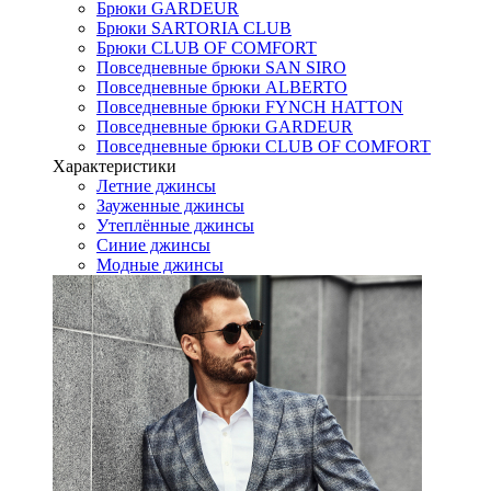
Брюки GARDEUR
Брюки SARTORIA CLUB
Брюки CLUB OF COMFORT
Повседневные брюки SAN SIRO
Повседневные брюки ALBERTO
Повседневные брюки FYNCH HATTON
Повседневные брюки GARDEUR
Повседневные брюки CLUB OF COMFORT
Характеристики
Летние джинсы
Зауженные джинсы
Утеплённые джинсы
Синие джинсы
Модные джинсы