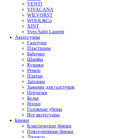
VENTI
VIVACANA
WILVORST
WOOL&Co
XINT
Yves Saint Laurent
Аксессуары
Галстуки
Пластроны
Бабочки
Шарфы
Кушаки
Ремни
Платки
Запонки
Зажимы для галстуков
Перчатки
Белье
Носки
Головные уборы
Все аксессуары
Брюки
Классические брюки
Повседневные брюки
Джинсы