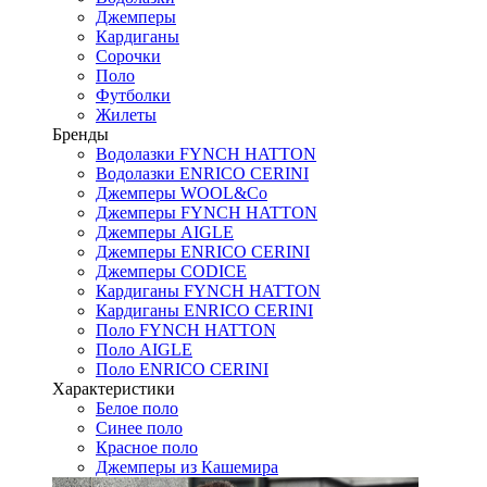
Джемперы
Кардиганы
Сорочки
Поло
Футболки
Жилеты
Бренды
Водолазки FYNCH HATTON
Водолазки ENRICO CERINI
Джемперы WOOL&Co
Джемперы FYNCH HATTON
Джемперы AIGLE
Джемперы ENRICO CERINI
Джемперы CODICE
Кардиганы FYNCH HATTON
Кардиганы ENRICO CERINI
Поло FYNCH HATTON
Поло AIGLE
Поло ENRICO CERINI
Характеристики
Белое поло
Синее поло
Красное поло
Джемперы из Кашемира