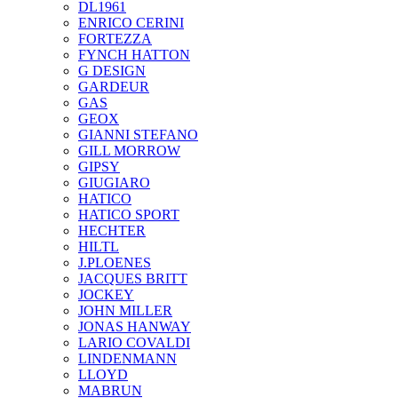
DL1961
ENRICO CERINI
FORTEZZA
FYNCH HATTON
G DESIGN
GARDEUR
GAS
GEOX
GIANNI STEFANO
GILL MORROW
GIPSY
GIUGIARO
HATICO
HATICO SPORT
HECHTER
HILTL
J.PLOENES
JAСQUES BRITT
JOCKEY
JOHN MILLER
JONAS HANWAY
LARIO COVALDI
LINDENMANN
LLOYD
MABRUN