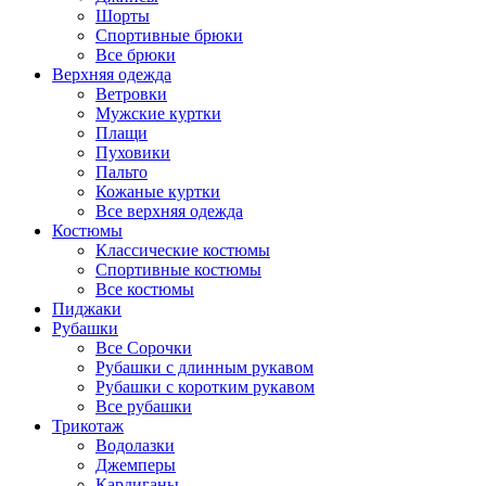
Шорты
Спортивные брюки
Все брюки
Верхняя одежда
Ветровки
Мужские куртки
Плащи
Пуховики
Пальто
Кожаные куртки
Все верхняя одежда
Костюмы
Классические костюмы
Спортивные костюмы
Все костюмы
Пиджаки
Рубашки
Все Сорочки
Рубашки с длинным рукавом
Рубашки с коротким рукавом
Все рубашки
Трикотаж
Водолазки
Джемперы
Кардиганы