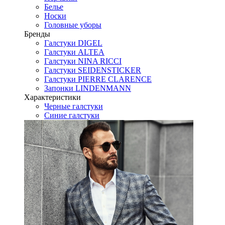
Белье
Носки
Головные уборы
Бренды
Галстуки DIGEL
Галстуки ALTEA
Галстуки NINA RICCI
Галстуки SEIDENSTICKER
Галстуки PIERRE CLARENCE
Запонки LINDENMANN
Характеристики
Черные галстуки
Синие галстуки