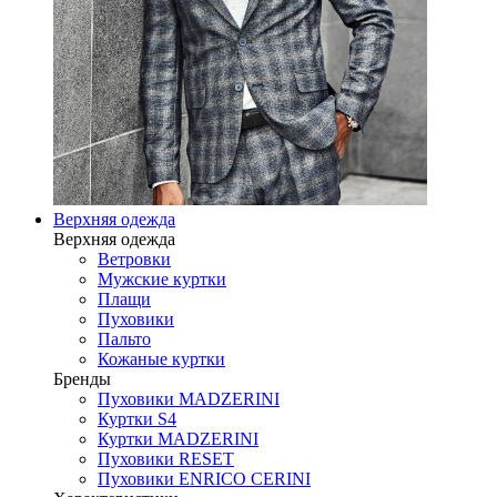
Верхняя одежда
Верхняя одежда
Ветровки
Мужские куртки
Плащи
Пуховики
Пальто
Кожаные куртки
Бренды
Пуховики MADZERINI
Куртки S4
Куртки MADZERINI
Пуховики RESET
Пуховики ENRICO CERINI