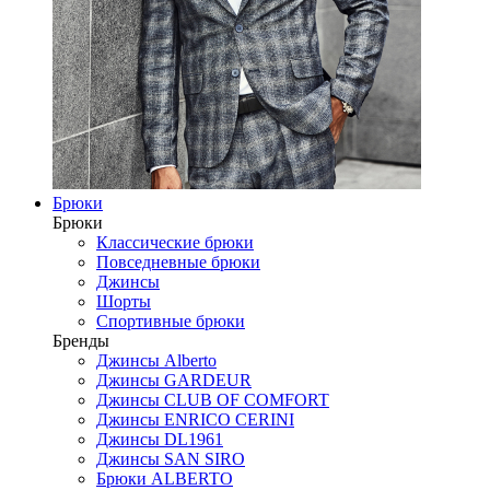
Брюки
Брюки
Классические брюки
Повседневные брюки
Джинсы
Шорты
Спортивные брюки
Бренды
Джинсы Alberto
Джинсы GARDEUR
Джинсы CLUB OF COMFORT
Джинсы ENRICO CERINI
Джинсы DL1961
Джинсы SAN SIRO
Брюки ALBERTO