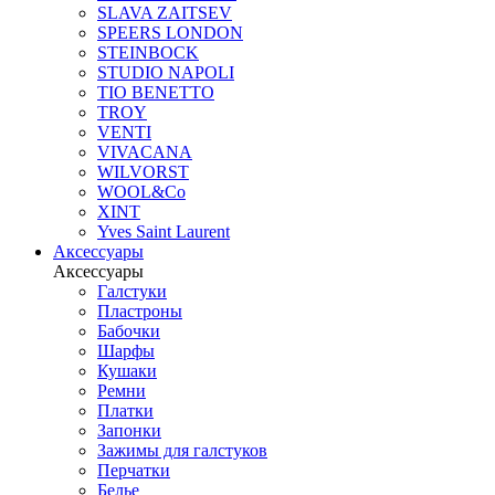
SLAVA ZAITSEV
SPEERS LONDON
STEINBOCK
STUDIO NAPOLI
TIO BENETTO
TROY
VENTI
VIVACANA
WILVORST
WOOL&Co
XINT
Yves Saint Laurent
Аксессуары
Аксессуары
Галстуки
Пластроны
Бабочки
Шарфы
Кушаки
Ремни
Платки
Запонки
Зажимы для галстуков
Перчатки
Белье