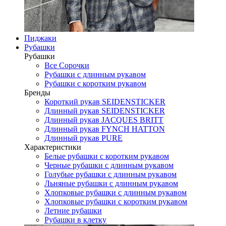
Пиджаки
Рубашки
Рубашки
Все Сорочки
Рубашки с длинным рукавом
Рубашки с коротким рукавом
Бренды
Короткий рукав SEIDENSTICKER
Длинный рукав SEIDENSTICKER
Длинный рукав JAСQUES BRITT
Длинный рукав FYNCH HATTON
Длинный рукав PURE
Характеристики
Белые рубашки с коротким рукавом
Черные рубашки с длинным рукавом
Голубые рубашки с длинным рукавом
Льняные рубашки с длинным рукавом
Хлопковые рубашки с длинным рукавом
Хлопковые рубашки с коротким рукавом
Летние рубашки
Рубашки в клетку