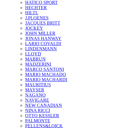
HATICO SPORT
HECHTER
HILTL
J.PLOENES
JAСQUES BRITT
JOCKEY
JOHN MILLER
JONAS HANWAY
LARIO COVALDI
LINDENMANN
LLOYD
MABRUN
MADZERINI
MARCO SANTONI
MARIO MACHADO
MARIO MACHARDI
MAURITIUS
MAYSER
NAGANO
NAVIGARE
NEW CANADIAN
NINA RICCI
OTTO KESSLER
PALMONTE
PELLENS&LOICK