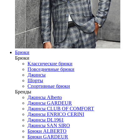
Брюки
Брюки
Классические брюки
Повседневные брюки
Джинсы
Шорты
Спортивные брюки
Бренды
Джинсы Alberto
Джинсы GARDEUR
Джинсы CLUB OF COMFORT
Джинсы ENRICO CERINI
Джинсы DL1961
Джинсы SAN SIRO
Брюки ALBERTO
Брюки GARDEUR