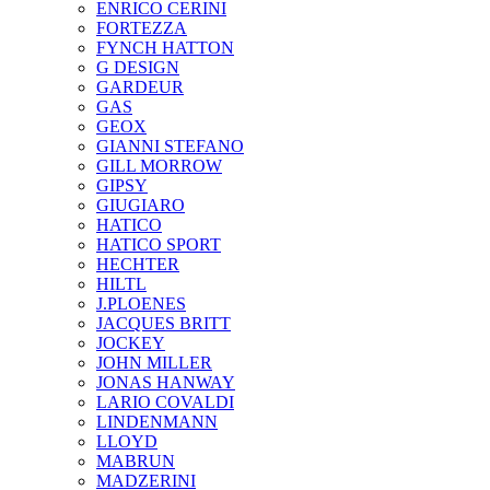
ENRICO CERINI
FORTEZZA
FYNCH HATTON
G DESIGN
GARDEUR
GAS
GEOX
GIANNI STEFANO
GILL MORROW
GIPSY
GIUGIARO
HATICO
HATICO SPORT
HECHTER
HILTL
J.PLOENES
JAСQUES BRITT
JOCKEY
JOHN MILLER
JONAS HANWAY
LARIO COVALDI
LINDENMANN
LLOYD
MABRUN
MADZERINI