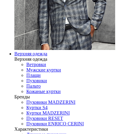
Верхняя одежда
Верхняя одежда
Ветровки
Мужские куртки
Плащи
Пуховики
Пальто
Кожаные куртки
Бренды
Пуховики MADZERINI
Куртки S4
Куртки MADZERINI
Пуховики RESET
Пуховики ENRICO CERINI
Характеристики