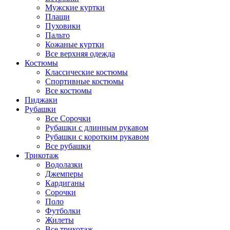
Мужские куртки
Плащи
Пуховики
Пальто
Кожаные куртки
Все верхняя одежда
Костюмы
Классические костюмы
Спортивные костюмы
Все костюмы
Пиджаки
Рубашки
Все Сорочки
Рубашки с длинным рукавом
Рубашки с коротким рукавом
Все рубашки
Трикотаж
Водолазки
Джемперы
Кардиганы
Сорочки
Поло
Футболки
Жилеты
Все трикотаж