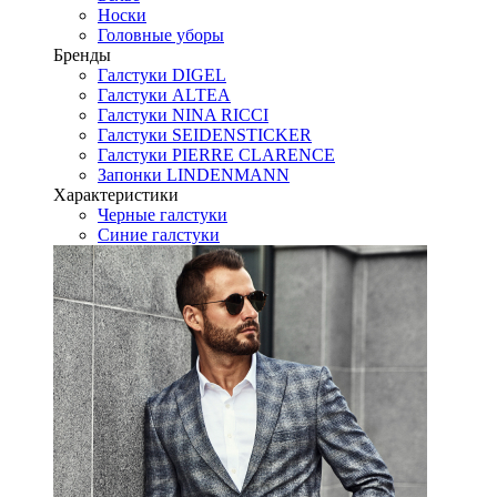
Носки
Головные уборы
Бренды
Галстуки DIGEL
Галстуки ALTEA
Галстуки NINA RICCI
Галстуки SEIDENSTICKER
Галстуки PIERRE CLARENCE
Запонки LINDENMANN
Характеристики
Черные галстуки
Синие галстуки