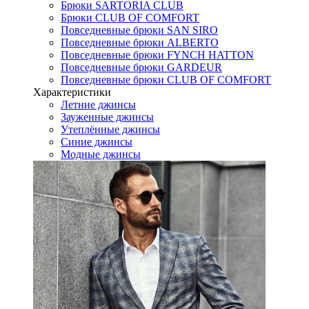
Брюки SARTORIA CLUB
Брюки CLUB OF COMFORT
Повседневные брюки SAN SIRO
Повседневные брюки ALBERTO
Повседневные брюки FYNCH HATTON
Повседневные брюки GARDEUR
Повседневные брюки CLUB OF COMFORT
Характеристики
Летние джинсы
Зауженные джинсы
Утеплённые джинсы
Синие джинсы
Модные джинсы