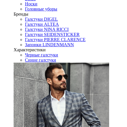
Носки
Головные уборы
Бренды
Галстуки DIGEL
Галстуки ALTEA
Галстуки NINA RICCI
Галстуки SEIDENSTICKER
Галстуки PIERRE CLARENCE
Запонки LINDENMANN
Характеристики
Черные галстуки
Синие галстуки