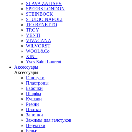
SLAVA ZAITSEV
SPEERS LONDON
STEINBOCK
STUDIO NAPOLI
TIO BENETTO
TROY
VENTI
VIVACANA
WILVORST
WOOL&Co
XINT
Yves Saint Laurent
Аксессуары
Аксессуары
Галстуки
Пластроны
Бабочки
Шарфы
Кушаки
Ремни
Платки
Запонки
Зажимы для галстуков
Перчатки
Белье