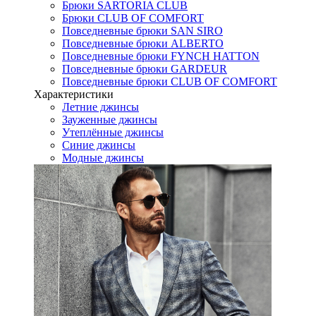
Брюки SARTORIA CLUB
Брюки CLUB OF COMFORT
Повседневные брюки SAN SIRO
Повседневные брюки ALBERTO
Повседневные брюки FYNCH HATTON
Повседневные брюки GARDEUR
Повседневные брюки CLUB OF COMFORT
Характеристики
Летние джинсы
Зауженные джинсы
Утеплённые джинсы
Синие джинсы
Модные джинсы