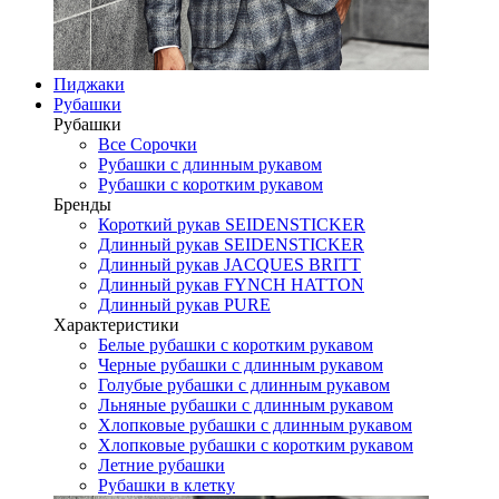
Пиджаки
Рубашки
Рубашки
Все Сорочки
Рубашки с длинным рукавом
Рубашки с коротким рукавом
Бренды
Короткий рукав SEIDENSTICKER
Длинный рукав SEIDENSTICKER
Длинный рукав JAСQUES BRITT
Длинный рукав FYNCH HATTON
Длинный рукав PURE
Характеристики
Белые рубашки с коротким рукавом
Черные рубашки с длинным рукавом
Голубые рубашки с длинным рукавом
Льняные рубашки с длинным рукавом
Хлопковые рубашки с длинным рукавом
Хлопковые рубашки с коротким рукавом
Летние рубашки
Рубашки в клетку