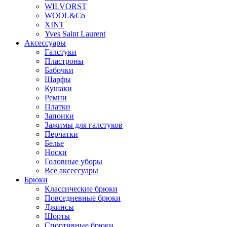
WILVORST
WOOL&Co
XINT
Yves Saint Laurent
Аксессуары
Галстуки
Пластроны
Бабочки
Шарфы
Кушаки
Ремни
Платки
Запонки
Зажимы для галстуков
Перчатки
Белье
Носки
Головные уборы
Все аксессуары
Брюки
Классические брюки
Повседневные брюки
Джинсы
Шорты
Спортивные брюки