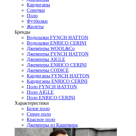
Кардиганы
Сорочки
Поло
Футболки
Жилеты
Бренды
Водолазки FYNCH HATTON
Водолазки ENRICO CERINI
Джемперы WOOL&Co
Джемперы FYNCH HATTON
Джемперы AIGLE
Джемперы ENRICO CERINI
Джемперы CODICE
Кардиганы FYNCH HATTON
Кардиганы ENRICO CERINI
Поло FYNCH HATTON
Поло AIGLE
Поло ENRICO CERINI
Характеристики
Белое поло
Синее поло
Красное поло
Джемперы из Кашемира