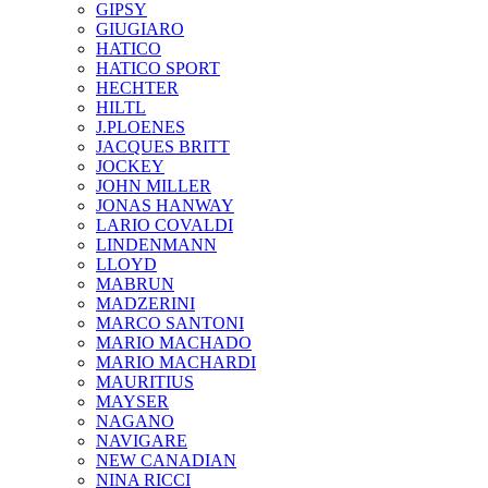
GIPSY
GIUGIARO
HATICO
HATICO SPORT
HECHTER
HILTL
J.PLOENES
JAСQUES BRITT
JOCKEY
JOHN MILLER
JONAS HANWAY
LARIO COVALDI
LINDENMANN
LLOYD
MABRUN
MADZERINI
MARCO SANTONI
MARIO MACHADO
MARIO MACHARDI
MAURITIUS
MAYSER
NAGANO
NAVIGARE
NEW CANADIAN
NINA RICCI