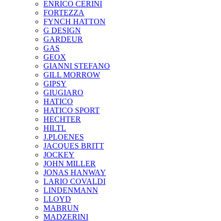
ENRICO CERINI
FORTEZZA
FYNCH HATTON
G DESIGN
GARDEUR
GAS
GEOX
GIANNI STEFANO
GILL MORROW
GIPSY
GIUGIARO
HATICO
HATICO SPORT
HECHTER
HILTL
J.PLOENES
JAСQUES BRITT
JOCKEY
JOHN MILLER
JONAS HANWAY
LARIO COVALDI
LINDENMANN
LLOYD
MABRUN
MADZERINI