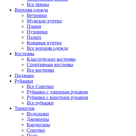
Все брюки
Верхняя одежда
Ветровки
Мужские куртки
Плащи
Пуховики
Пальто
Кожаные куртки
Все верхняя одежда
Костюмы
Классические костюмы
Спортивные костюмы
Все костюмы
Пиджаки
Рубашки
Все Сорочки
Рубашки с длинным рукавом
Рубашки с коротким рукавом
Все рубашки
Трикотаж
Водолазки
Джемперы
Кардиганы
Сорочки
Поло