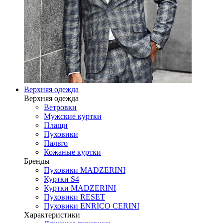
Верхняя одежда
Верхняя одежда
Ветровки
Мужские куртки
Плащи
Пуховики
Пальто
Кожаные куртки
Бренды
Пуховики MADZERINI
Куртки S4
Куртки MADZERINI
Пуховики RESET
Пуховики ENRICO CERINI
Характеристики