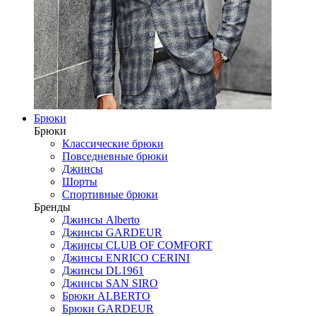
Брюки
Брюки
Классические брюки
Повседневные брюки
Джинсы
Шорты
Спортивные брюки
Бренды
Джинсы Alberto
Джинсы GARDEUR
Джинсы CLUB OF COMFORT
Джинсы ENRICO CERINI
Джинсы DL1961
Джинсы SAN SIRO
Брюки ALBERTO
Брюки GARDEUR