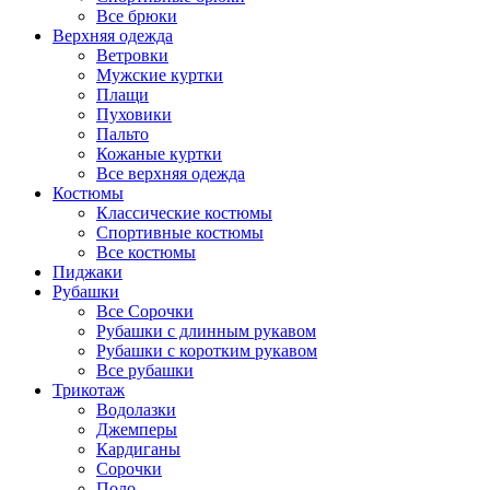
Все брюки
Верхняя одежда
Ветровки
Мужские куртки
Плащи
Пуховики
Пальто
Кожаные куртки
Все верхняя одежда
Костюмы
Классические костюмы
Спортивные костюмы
Все костюмы
Пиджаки
Рубашки
Все Сорочки
Рубашки с длинным рукавом
Рубашки с коротким рукавом
Все рубашки
Трикотаж
Водолазки
Джемперы
Кардиганы
Сорочки
Поло