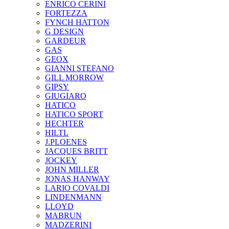
ENRICO CERINI
FORTEZZA
FYNCH HATTON
G DESIGN
GARDEUR
GAS
GEOX
GIANNI STEFANO
GILL MORROW
GIPSY
GIUGIARO
HATICO
HATICO SPORT
HECHTER
HILTL
J.PLOENES
JAСQUES BRITT
JOCKEY
JOHN MILLER
JONAS HANWAY
LARIO COVALDI
LINDENMANN
LLOYD
MABRUN
MADZERINI