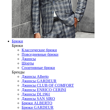
Брюки
Брюки
Классические брюки
Повседневные брюки
Джинсы
Шорты
Спортивные брюки
Бренды
Джинсы Alberto
Джинсы GARDEUR
Джинсы CLUB OF COMFORT
Джинсы ENRICO CERINI
Джинсы DL1961
Джинсы SAN SIRO
Брюки ALBERTO
Брюки GARDEUR