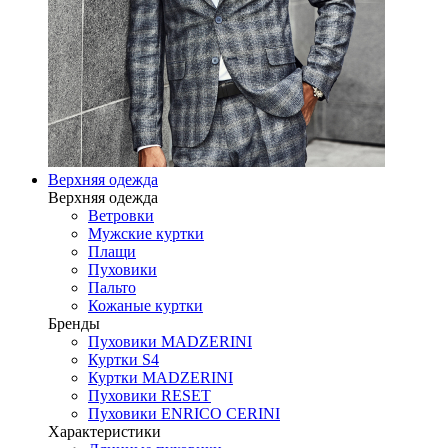
Верхняя одежда
Верхняя одежда
Ветровки
Мужские куртки
Плащи
Пуховики
Пальто
Кожаные куртки
Бренды
Пуховики MADZERINI
Куртки S4
Куртки MADZERINI
Пуховики RESET
Пуховики ENRICO CERINI
Характеристики