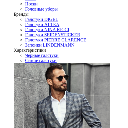
Носки
Головные уборы
Бренды
Галстуки DIGEL
Галстуки ALTEA
Галстуки NINA RICCI
Галстуки SEIDENSTICKER
Галстуки PIERRE CLARENCE
Запонки LINDENMANN
Характеристики
Черные галстуки
Синие галстуки