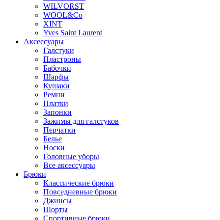
WILVORST
WOOL&Co
XINT
Yves Saint Laurent
Аксессуары
Галстуки
Пластроны
Бабочки
Шарфы
Кушаки
Ремни
Платки
Запонки
Зажимы для галстуков
Перчатки
Белье
Носки
Головные уборы
Все аксессуары
Брюки
Классические брюки
Повседневные брюки
Джинсы
Шорты
Спортивные брюки