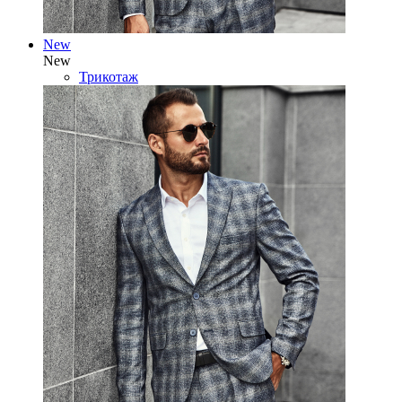
New
New
Трикотаж