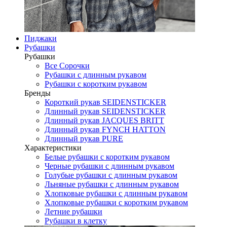
Пиджаки
Рубашки
Рубашки
Все Сорочки
Рубашки с длинным рукавом
Рубашки с коротким рукавом
Бренды
Короткий рукав SEIDENSTICKER
Длинный рукав SEIDENSTICKER
Длинный рукав JAСQUES BRITT
Длинный рукав FYNCH HATTON
Длинный рукав PURE
Характеристики
Белые рубашки с коротким рукавом
Черные рубашки с длинным рукавом
Голубые рубашки с длинным рукавом
Льняные рубашки с длинным рукавом
Хлопковые рубашки с длинным рукавом
Хлопковые рубашки с коротким рукавом
Летние рубашки
Рубашки в клетку