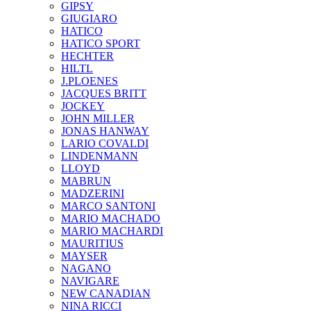
GIPSY
GIUGIARO
HATICO
HATICO SPORT
HECHTER
HILTL
J.PLOENES
JAСQUES BRITT
JOCKEY
JOHN MILLER
JONAS HANWAY
LARIO COVALDI
LINDENMANN
LLOYD
MABRUN
MADZERINI
MARCO SANTONI
MARIO MACHADO
MARIO MACHARDI
MAURITIUS
MAYSER
NAGANO
NAVIGARE
NEW CANADIAN
NINA RICCI