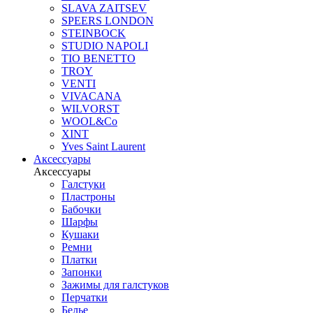
SLAVA ZAITSEV
SPEERS LONDON
STEINBOCK
STUDIO NAPOLI
TIO BENETTO
TROY
VENTI
VIVACANA
WILVORST
WOOL&Co
XINT
Yves Saint Laurent
Аксессуары
Аксессуары
Галстуки
Пластроны
Бабочки
Шарфы
Кушаки
Ремни
Платки
Запонки
Зажимы для галстуков
Перчатки
Белье