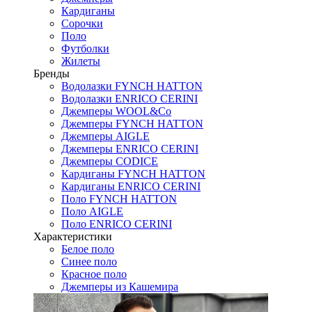
Кардиганы
Сорочки
Поло
Футболки
Жилеты
Бренды
Водолазки FYNCH HATTON
Водолазки ENRICO CERINI
Джемперы WOOL&Co
Джемперы FYNCH HATTON
Джемперы AIGLE
Джемперы ENRICO CERINI
Джемперы CODICE
Кардиганы FYNCH HATTON
Кардиганы ENRICO CERINI
Поло FYNCH HATTON
Поло AIGLE
Поло ENRICO CERINI
Характеристики
Белое поло
Синее поло
Красное поло
Джемперы из Кашемира