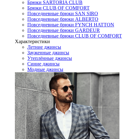
Брюки SARTORIA CLUB
Брюки CLUB OF COMFORT
Повседневные брюки SAN SIRO
Повседневные брюки ALBERTO
Повседневные брюки FYNCH HATTON
Повседневные брюки GARDEUR
Повседневные брюки CLUB OF COMFORT
Характеристики
Летние джинсы
Зауженные джинсы
Утеплённые джинсы
Синие джинсы
Модные джинсы