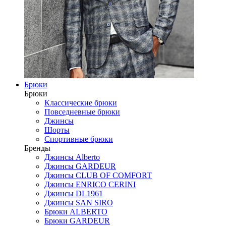
Брюки
Брюки
Классические брюки
Повседневные брюки
Джинсы
Шорты
Спортивные брюки
Бренды
Джинсы Alberto
Джинсы GARDEUR
Джинсы CLUB OF COMFORT
Джинсы ENRICO CERINI
Джинсы DL1961
Джинсы SAN SIRO
Брюки ALBERTO
Брюки GARDEUR