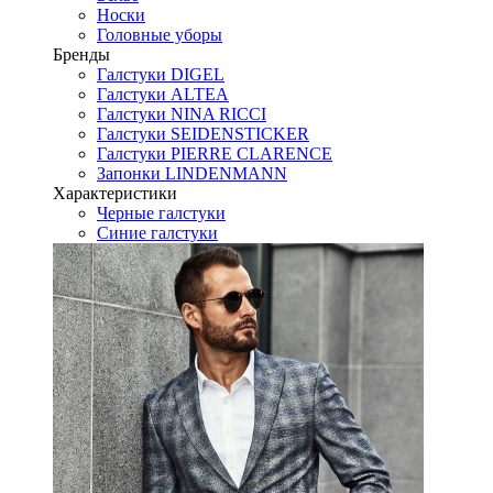
Носки
Головные уборы
Бренды
Галстуки DIGEL
Галстуки ALTEA
Галстуки NINA RICCI
Галстуки SEIDENSTICKER
Галстуки PIERRE CLARENCE
Запонки LINDENMANN
Характеристики
Черные галстуки
Синие галстуки