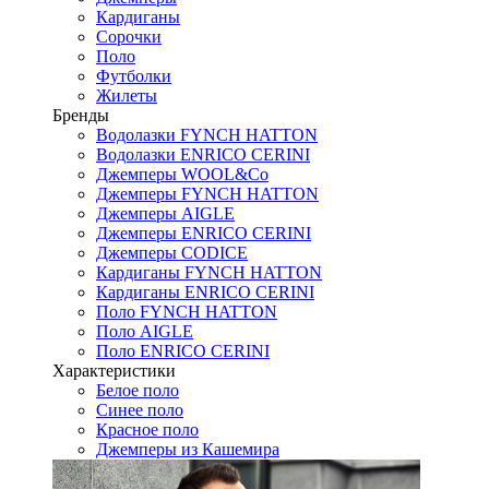
Кардиганы
Сорочки
Поло
Футболки
Жилеты
Бренды
Водолазки FYNCH HATTON
Водолазки ENRICO CERINI
Джемперы WOOL&Co
Джемперы FYNCH HATTON
Джемперы AIGLE
Джемперы ENRICO CERINI
Джемперы CODICE
Кардиганы FYNCH HATTON
Кардиганы ENRICO CERINI
Поло FYNCH HATTON
Поло AIGLE
Поло ENRICO CERINI
Характеристики
Белое поло
Синее поло
Красное поло
Джемперы из Кашемира