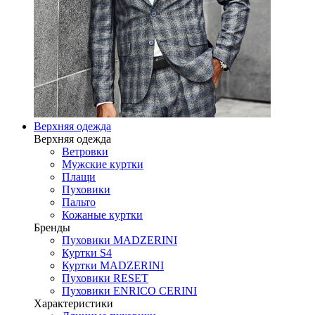
Верхняя одежда
Верхняя одежда
Ветровки
Мужские куртки
Плащи
Пуховики
Пальто
Кожаные куртки
Бренды
Пуховики MADZERINI
Куртки S4
Куртки MADZERINI
Пуховики RESET
Пуховики ENRICO CERINI
Характеристики