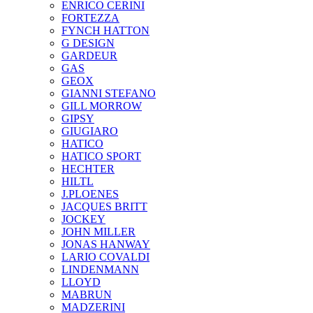
ENRICO CERINI
FORTEZZA
FYNCH HATTON
G DESIGN
GARDEUR
GAS
GEOX
GIANNI STEFANO
GILL MORROW
GIPSY
GIUGIARO
HATICO
HATICO SPORT
HECHTER
HILTL
J.PLOENES
JAСQUES BRITT
JOCKEY
JOHN MILLER
JONAS HANWAY
LARIO COVALDI
LINDENMANN
LLOYD
MABRUN
MADZERINI