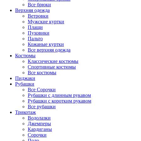
Все брюки
Верхняя одежда
Ветровки
Мужские куртки
Плащи
Пуховики
Пальто
Кожаные куртки
Все верхняя одежда
Костюмы
Классические костюмы
Спортивные костюмы
Все костюмы
Пиджаки
Рубашки
Все Сорочки
Рубашки с длинным рукавом
Рубашки с коротким рукавом
Все рубашки
Трикотаж
Водолазки
Джемперы
Кардиганы
Сорочки
Поло