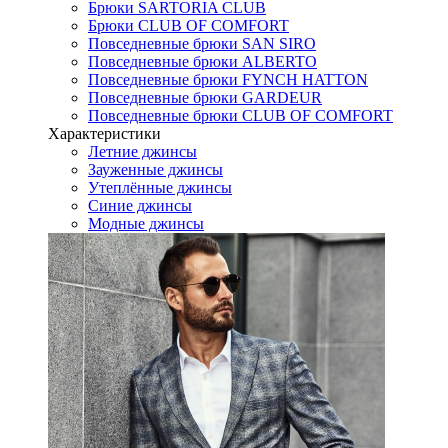
Брюки SARTORIA CLUB
Брюки CLUB OF COMFORT
Повседневные брюки SAN SIRO
Повседневные брюки ALBERTO
Повседневные брюки FYNCH HATTON
Повседневные брюки GARDEUR
Повседневные брюки CLUB OF COMFORT
Характеристики
Летние джинсы
Зауженные джинсы
Утеплённые джинсы
Синие джинсы
Модные джинсы