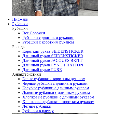
Пиджаки
Рубашки
Рубашки
Все Сорочки
Рубашки с длинным рукавом
Рубашки с коротким рукавом
Бренды
Короткий рукав SEIDENSTICKER
Длинный рукав SEIDENSTICKER
Длинный рукав JAСQUES BRITT
Длинный рукав FYNCH HATTON
Длинный рукав PURE
Характеристики
Белые рубашки с коротким рукавом
Черные рубашки с длинным рукавом
Голубые рубашки с длинным рукавом
Льняные рубашки с длинным рукавом
Хлопковые рубашки с длинным рукавом
Хлопковые рубашки с коротким рукавом
Летние рубашки
Рубашки в клетку