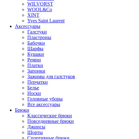
WILVORST
WOOL&Co
XINT
Yves Saint Laurent
Аксессуары
Галстуки
Пластроны
Бабочки
Шарфы
Кушаки
Ремни
Платки
Запонки
Зажимы для галстуков
Перчатки
Белье
Носки
Головные уборы
Все аксессуары
Брюки
Классические брюки
Повседневные брюки
Джинсы
Шорты
Спортивные брюки