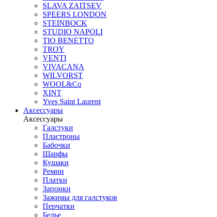
SLAVA ZAITSEV
SPEERS LONDON
STEINBOCK
STUDIO NAPOLI
TIO BENETTO
TROY
VENTI
VIVACANA
WILVORST
WOOL&Co
XINT
Yves Saint Laurent
Аксессуары
Аксессуары
Галстуки
Пластроны
Бабочки
Шарфы
Кушаки
Ремни
Платки
Запонки
Зажимы для галстуков
Перчатки
Белье