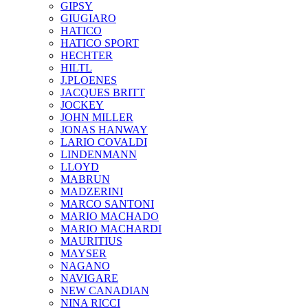
GIPSY
GIUGIARO
HATICO
HATICO SPORT
HECHTER
HILTL
J.PLOENES
JAСQUES BRITT
JOCKEY
JOHN MILLER
JONAS HANWAY
LARIO COVALDI
LINDENMANN
LLOYD
MABRUN
MADZERINI
MARCO SANTONI
MARIO MACHADO
MARIO MACHARDI
MAURITIUS
MAYSER
NAGANO
NAVIGARE
NEW CANADIAN
NINA RICCI