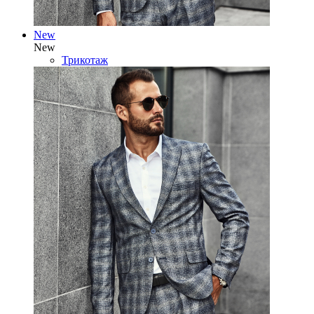
New
New
Трикотаж