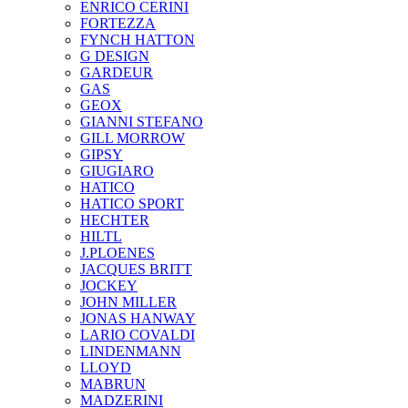
ENRICO CERINI
FORTEZZA
FYNCH HATTON
G DESIGN
GARDEUR
GAS
GEOX
GIANNI STEFANO
GILL MORROW
GIPSY
GIUGIARO
HATICO
HATICO SPORT
HECHTER
HILTL
J.PLOENES
JAСQUES BRITT
JOCKEY
JOHN MILLER
JONAS HANWAY
LARIO COVALDI
LINDENMANN
LLOYD
MABRUN
MADZERINI