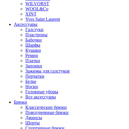
WILVORST
WOOL&Co
XINT
Yves Saint Laurent
Аксессуары
Галстуки
Пластроны
Бабочки
Шарфы
Кушаки
Ремни
Платки
Запонки
Зажимы для галстуков
Перчатки
Белье
Носки
Головные уборы
Все аксессуары
Брюки
Классические брюки
Повседневные брюки
Джинсы
Шорты
Спортивные брюки