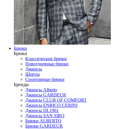
Брюки
Брюки
Классические брюки
Повседневные брюки
Джинсы
Шорты
Спортивные брюки
Бренды
Джинсы Alberto
Джинсы GARDEUR
Джинсы CLUB OF COMFORT
Джинсы ENRICO CERINI
Джинсы DL1961
Джинсы SAN SIRO
Брюки ALBERTO
Брюки GARDEUR