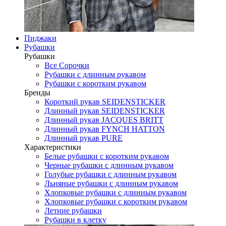
Пиджаки
Рубашки
Рубашки
Все Сорочки
Рубашки с длинным рукавом
Рубашки с коротким рукавом
Бренды
Короткий рукав SEIDENSTICKER
Длинный рукав SEIDENSTICKER
Длинный рукав JAСQUES BRITT
Длинный рукав FYNCH HATTON
Длинный рукав PURE
Характеристики
Белые рубашки с коротким рукавом
Черные рубашки с длинным рукавом
Голубые рубашки с длинным рукавом
Льняные рубашки с длинным рукавом
Хлопковые рубашки с длинным рукавом
Хлопковые рубашки с коротким рукавом
Летние рубашки
Рубашки в клетку