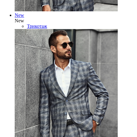
New
New
Трикотаж