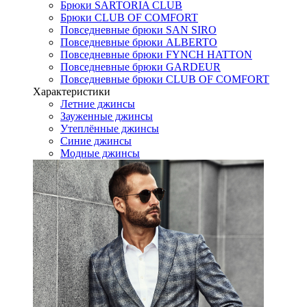
Брюки SARTORIA CLUB
Брюки CLUB OF COMFORT
Повседневные брюки SAN SIRO
Повседневные брюки ALBERTO
Повседневные брюки FYNCH HATTON
Повседневные брюки GARDEUR
Повседневные брюки CLUB OF COMFORT
Характеристики
Летние джинсы
Зауженные джинсы
Утеплённые джинсы
Синие джинсы
Модные джинсы