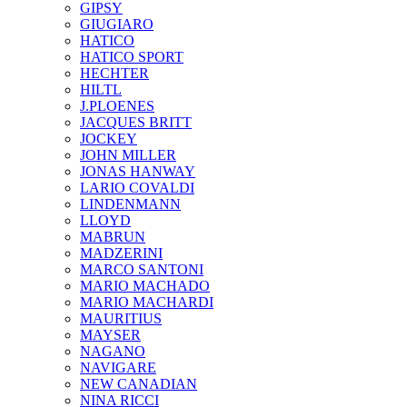
GIPSY
GIUGIARO
HATICO
HATICO SPORT
HECHTER
HILTL
J.PLOENES
JAСQUES BRITT
JOCKEY
JOHN MILLER
JONAS HANWAY
LARIO COVALDI
LINDENMANN
LLOYD
MABRUN
MADZERINI
MARCO SANTONI
MARIO MACHADO
MARIO MACHARDI
MAURITIUS
MAYSER
NAGANO
NAVIGARE
NEW CANADIAN
NINA RICCI