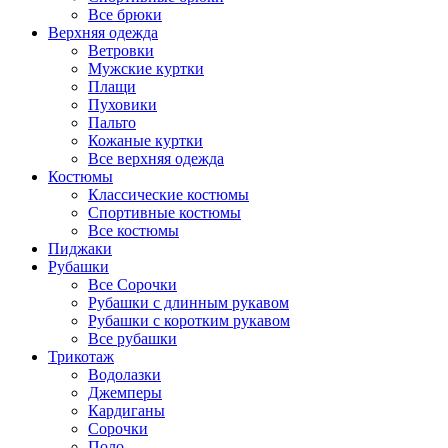
Все брюки
Верхняя одежда
Ветровки
Мужские куртки
Плащи
Пуховики
Пальто
Кожаные куртки
Все верхняя одежда
Костюмы
Классические костюмы
Спортивные костюмы
Все костюмы
Пиджаки
Рубашки
Все Сорочки
Рубашки с длинным рукавом
Рубашки с коротким рукавом
Все рубашки
Трикотаж
Водолазки
Джемперы
Кардиганы
Сорочки
Поло