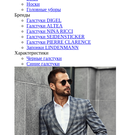
Носки
Головные уборы
Бренды
Галстуки DIGEL
Галстуки ALTEA
Галстуки NINA RICCI
Галстуки SEIDENSTICKER
Галстуки PIERRE CLARENCE
Запонки LINDENMANN
Характеристики
Черные галстуки
Синие галстуки