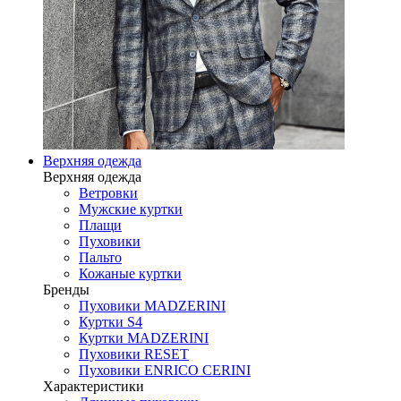
Верхняя одежда
Верхняя одежда
Ветровки
Мужские куртки
Плащи
Пуховики
Пальто
Кожаные куртки
Бренды
Пуховики MADZERINI
Куртки S4
Куртки MADZERINI
Пуховики RESET
Пуховики ENRICO CERINI
Характеристики