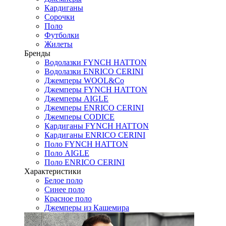
Кардиганы
Сорочки
Поло
Футболки
Жилеты
Бренды
Водолазки FYNCH HATTON
Водолазки ENRICO CERINI
Джемперы WOOL&Co
Джемперы FYNCH HATTON
Джемперы AIGLE
Джемперы ENRICO CERINI
Джемперы CODICE
Кардиганы FYNCH HATTON
Кардиганы ENRICO CERINI
Поло FYNCH HATTON
Поло AIGLE
Поло ENRICO CERINI
Характеристики
Белое поло
Синее поло
Красное поло
Джемперы из Кашемира