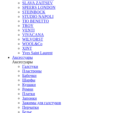
SLAVA ZAITSEV
SPEERS LONDON
STEINBOCK
STUDIO NAPOLI
TIO BENETTO
TROY
VENTI
VIVACANA
WILVORST
WOOL&Co
XINT
Yves Saint Laurent
Аксессуары
Аксессуары
Галстуки
Пластроны
Бабочки
Шарфы
Кушаки
Ремни
Платки
Запонки
Зажимы для галстуков
Перчатки
Белье