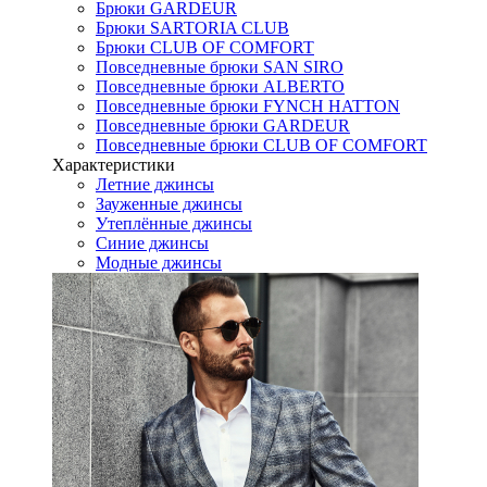
Брюки GARDEUR
Брюки SARTORIA CLUB
Брюки CLUB OF COMFORT
Повседневные брюки SAN SIRO
Повседневные брюки ALBERTO
Повседневные брюки FYNCH HATTON
Повседневные брюки GARDEUR
Повседневные брюки CLUB OF COMFORT
Характеристики
Летние джинсы
Зауженные джинсы
Утеплённые джинсы
Синие джинсы
Модные джинсы