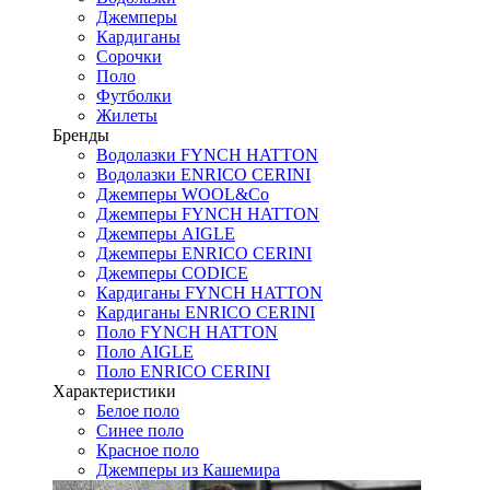
Джемперы
Кардиганы
Сорочки
Поло
Футболки
Жилеты
Бренды
Водолазки FYNCH HATTON
Водолазки ENRICO CERINI
Джемперы WOOL&Co
Джемперы FYNCH HATTON
Джемперы AIGLE
Джемперы ENRICO CERINI
Джемперы CODICE
Кардиганы FYNCH HATTON
Кардиганы ENRICO CERINI
Поло FYNCH HATTON
Поло AIGLE
Поло ENRICO CERINI
Характеристики
Белое поло
Синее поло
Красное поло
Джемперы из Кашемира