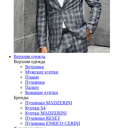
Верхняя одежда
Верхняя одежда
Ветровки
Мужские куртки
Плащи
Пуховики
Пальто
Кожаные куртки
Бренды
Пуховики MADZERINI
Куртки S4
Куртки MADZERINI
Пуховики RESET
Пуховики ENRICO CERINI