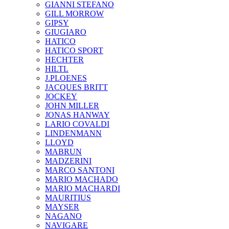
GIANNI STEFANO
GILL MORROW
GIPSY
GIUGIARO
HATICO
HATICO SPORT
HECHTER
HILTL
J.PLOENES
JAСQUES BRITT
JOCKEY
JOHN MILLER
JONAS HANWAY
LARIO COVALDI
LINDENMANN
LLOYD
MABRUN
MADZERINI
MARCO SANTONI
MARIO MACHADO
MARIO MACHARDI
MAURITIUS
MAYSER
NAGANO
NAVIGARE