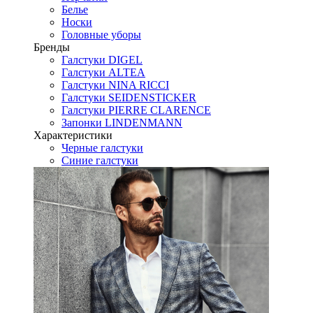
Белье
Носки
Головные уборы
Бренды
Галстуки DIGEL
Галстуки ALTEA
Галстуки NINA RICCI
Галстуки SEIDENSTICKER
Галстуки PIERRE CLARENCE
Запонки LINDENMANN
Характеристики
Черные галстуки
Синие галстуки