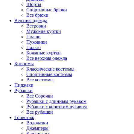
Шорты
Спортивные брюки
Все брюки
Верхняя одежда
Ветровки
Мужские куртки
Плащи
Пуховики
Пальто
Кожаные куртки
Все верхняя одежда
Костюмы
Классические костюмы
Спортивные костюмы
Все костюмы
Пиджаки
Рубашки
Все Сорочки
Рубашки с длинным рукавом
Рубашки с коротким рукавом
Все рубашки
Трикотаж
Водолазки
Джемперы
Кардиганы