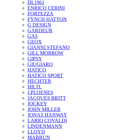
DL1961
ENRICO CERINI
FORTEZZA
FYNCH HATTON
G DESIGN
GARDEUR
GAS
GEOX
GIANNI STEFANO
GILL MORROW
GIPSY
GIUGIARO
HATICO
HATICO SPORT
HECHTER
HILTL
J.PLOENES
JAСQUES BRITT
JOCKEY
JOHN MILLER
JONAS HANWAY
LARIO COVALDI
LINDENMANN
LLOYD
MABRUN