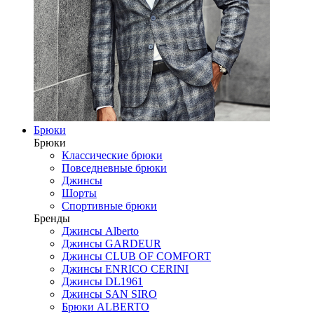
Брюки
Брюки
Классические брюки
Повседневные брюки
Джинсы
Шорты
Спортивные брюки
Бренды
Джинсы Alberto
Джинсы GARDEUR
Джинсы CLUB OF COMFORT
Джинсы ENRICO CERINI
Джинсы DL1961
Джинсы SAN SIRO
Брюки ALBERTO