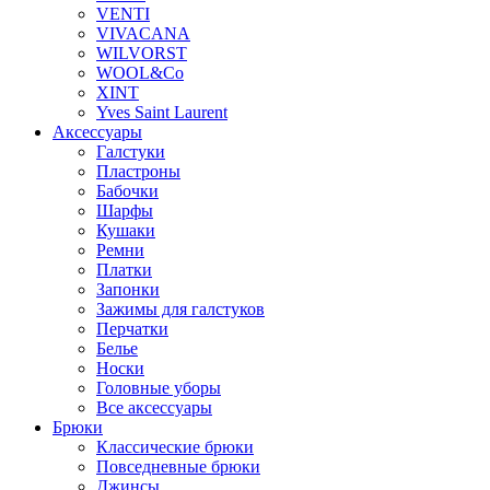
VENTI
VIVACANA
WILVORST
WOOL&Co
XINT
Yves Saint Laurent
Аксессуары
Галстуки
Пластроны
Бабочки
Шарфы
Кушаки
Ремни
Платки
Запонки
Зажимы для галстуков
Перчатки
Белье
Носки
Головные уборы
Все аксессуары
Брюки
Классические брюки
Повседневные брюки
Джинсы