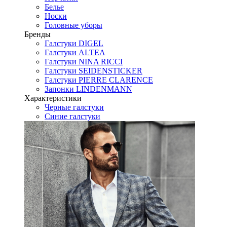
Белье
Носки
Головные уборы
Бренды
Галстуки DIGEL
Галстуки ALTEA
Галстуки NINA RICCI
Галстуки SEIDENSTICKER
Галстуки PIERRE CLARENCE
Запонки LINDENMANN
Характеристики
Черные галстуки
Синие галстуки