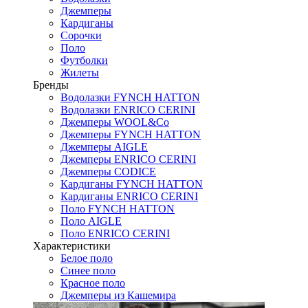
Джемперы
Кардиганы
Сорочки
Поло
Футболки
Жилеты
Бренды
Водолазки FYNCH HATTON
Водолазки ENRICO CERINI
Джемперы WOOL&Co
Джемперы FYNCH HATTON
Джемперы AIGLE
Джемперы ENRICO CERINI
Джемперы CODICE
Кардиганы FYNCH HATTON
Кардиганы ENRICO CERINI
Поло FYNCH HATTON
Поло AIGLE
Поло ENRICO CERINI
Характеристики
Белое поло
Синее поло
Красное поло
Джемперы из Кашемира