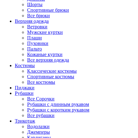
Шорты
Спортивные брюки
Все брюки
Верхняя одежда
Ветровки
Мужские куртки
Плащи
Пуховики
Пальто
Кожаные куртки
Все верхняя одежда
Костюмы
Классические костюмы
Спортивные костюмы
Все костюмы
Пиджаки
Рубашки
Все Сорочки
Рубашки с длинным рукавом
Рубашки с коротким рукавом
Все рубашки
Трикотаж
Водолазки
Джемперы
Кардиганы