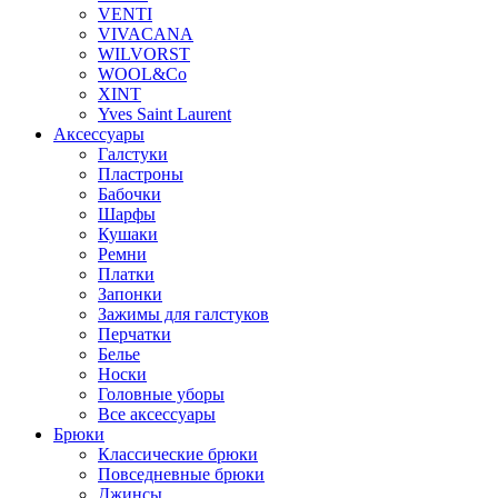
VENTI
VIVACANA
WILVORST
WOOL&Co
XINT
Yves Saint Laurent
Аксессуары
Галстуки
Пластроны
Бабочки
Шарфы
Кушаки
Ремни
Платки
Запонки
Зажимы для галстуков
Перчатки
Белье
Носки
Головные уборы
Все аксессуары
Брюки
Классические брюки
Повседневные брюки
Джинсы