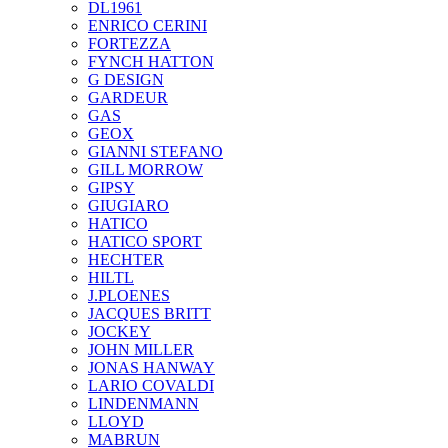
DL1961
ENRICO CERINI
FORTEZZA
FYNCH HATTON
G DESIGN
GARDEUR
GAS
GEOX
GIANNI STEFANO
GILL MORROW
GIPSY
GIUGIARO
HATICO
HATICO SPORT
HECHTER
HILTL
J.PLOENES
JAСQUES BRITT
JOCKEY
JOHN MILLER
JONAS HANWAY
LARIO COVALDI
LINDENMANN
LLOYD
MABRUN