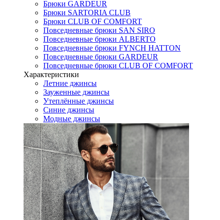
Брюки GARDEUR
Брюки SARTORIA CLUB
Брюки CLUB OF COMFORT
Повседневные брюки SAN SIRO
Повседневные брюки ALBERTO
Повседневные брюки FYNCH HATTON
Повседневные брюки GARDEUR
Повседневные брюки CLUB OF COMFORT
Характеристики
Летние джинсы
Зауженные джинсы
Утеплённые джинсы
Синие джинсы
Модные джинсы