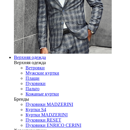
Верхняя одежда
Верхняя одежда
Ветровки
Мужские куртки
Плащи
Пуховики
Пальто
Кожаные куртки
Бренды
Пуховики MADZERINI
Куртки S4
Куртки MADZERINI
Пуховики RESET
Пуховики ENRICO CERINI