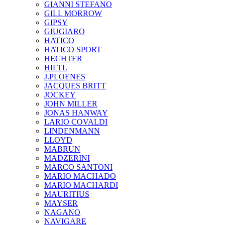
GIANNI STEFANO
GILL MORROW
GIPSY
GIUGIARO
HATICO
HATICO SPORT
HECHTER
HILTL
J.PLOENES
JAСQUES BRITT
JOCKEY
JOHN MILLER
JONAS HANWAY
LARIO COVALDI
LINDENMANN
LLOYD
MABRUN
MADZERINI
MARCO SANTONI
MARIO MACHADO
MARIO MACHARDI
MAURITIUS
MAYSER
NAGANO
NAVIGARE