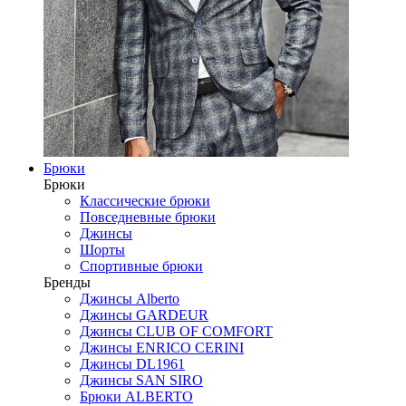
Брюки
Брюки
Классические брюки
Повседневные брюки
Джинсы
Шорты
Спортивные брюки
Бренды
Джинсы Alberto
Джинсы GARDEUR
Джинсы CLUB OF COMFORT
Джинсы ENRICO CERINI
Джинсы DL1961
Джинсы SAN SIRO
Брюки ALBERTO