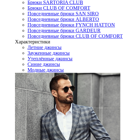
Брюки SARTORIA CLUB
Брюки CLUB OF COMFORT
Повседневные брюки SAN SIRO
Повседневные брюки ALBERTO
Повседневные брюки FYNCH HATTON
Повседневные брюки GARDEUR
Повседневные брюки CLUB OF COMFORT
Характеристики
Летние джинсы
Зауженные джинсы
Утеплённые джинсы
Синие джинсы
Модные джинсы