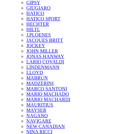
GIPSY
GIUGIARO
HATICO
HATICO SPORT
HECHTER
HILTL
J.PLOENES
JAСQUES BRITT
JOCKEY
JOHN MILLER
JONAS HANWAY
LARIO COVALDI
LINDENMANN
LLOYD
MABRUN
MADZERINI
MARCO SANTONI
MARIO MACHADO
MARIO MACHARDI
MAURITIUS
MAYSER
NAGANO
NAVIGARE
NEW CANADIAN
NINA RICCI