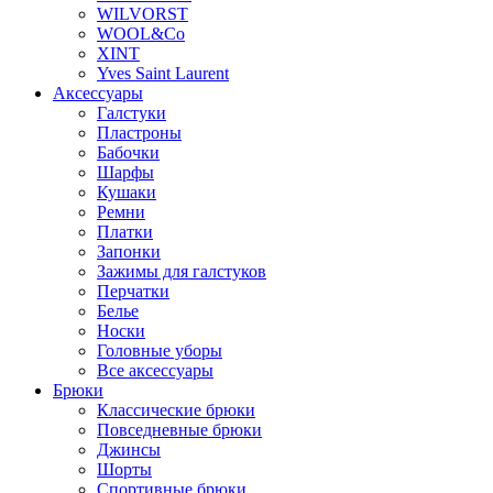
WILVORST
WOOL&Co
XINT
Yves Saint Laurent
Аксессуары
Галстуки
Пластроны
Бабочки
Шарфы
Кушаки
Ремни
Платки
Запонки
Зажимы для галстуков
Перчатки
Белье
Носки
Головные уборы
Все аксессуары
Брюки
Классические брюки
Повседневные брюки
Джинсы
Шорты
Спортивные брюки