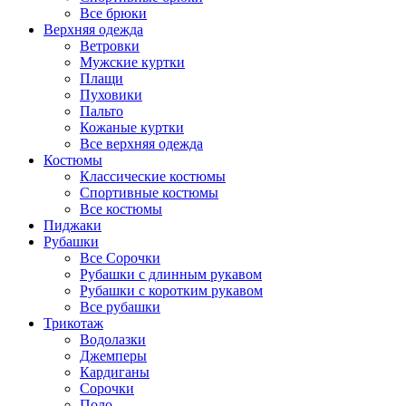
Все брюки
Верхняя одежда
Ветровки
Мужские куртки
Плащи
Пуховики
Пальто
Кожаные куртки
Все верхняя одежда
Костюмы
Классические костюмы
Спортивные костюмы
Все костюмы
Пиджаки
Рубашки
Все Сорочки
Рубашки с длинным рукавом
Рубашки с коротким рукавом
Все рубашки
Трикотаж
Водолазки
Джемперы
Кардиганы
Сорочки
Поло