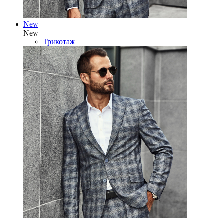
New
New
Трикотаж