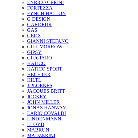
ENRICO CERINI
FORTEZZA
FYNCH HATTON
G DESIGN
GARDEUR
GAS
GEOX
GIANNI STEFANO
GILL MORROW
GIPSY
GIUGIARO
HATICO
HATICO SPORT
HECHTER
HILTL
J.PLOENES
JAСQUES BRITT
JOCKEY
JOHN MILLER
JONAS HANWAY
LARIO COVALDI
LINDENMANN
LLOYD
MABRUN
MADZERINI