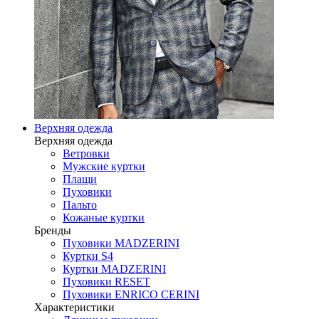
Верхняя одежда
Верхняя одежда
Ветровки
Мужские куртки
Плащи
Пуховики
Пальто
Кожаные куртки
Бренды
Пуховики MADZERINI
Куртки S4
Куртки MADZERINI
Пуховики RESET
Пуховики ENRICO CERINI
Характеристики