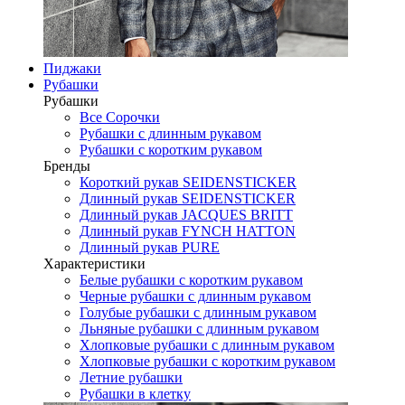
Пиджаки
Рубашки
Рубашки
Все Сорочки
Рубашки с длинным рукавом
Рубашки с коротким рукавом
Бренды
Короткий рукав SEIDENSTICKER
Длинный рукав SEIDENSTICKER
Длинный рукав JAСQUES BRITT
Длинный рукав FYNCH HATTON
Длинный рукав PURE
Характеристики
Белые рубашки с коротким рукавом
Черные рубашки с длинным рукавом
Голубые рубашки с длинным рукавом
Льняные рубашки с длинным рукавом
Хлопковые рубашки с длинным рукавом
Хлопковые рубашки с коротким рукавом
Летние рубашки
Рубашки в клетку