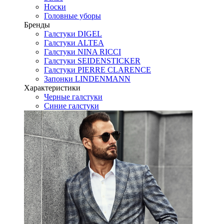
Носки
Головные уборы
Бренды
Галстуки DIGEL
Галстуки ALTEA
Галстуки NINA RICCI
Галстуки SEIDENSTICKER
Галстуки PIERRE CLARENCE
Запонки LINDENMANN
Характеристики
Черные галстуки
Синие галстуки