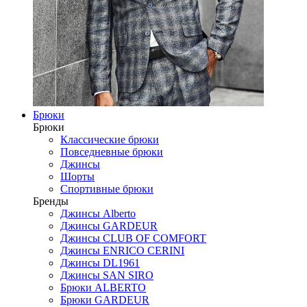
Брюки
Брюки
Классические брюки
Повседневные брюки
Джинсы
Шорты
Спортивные брюки
Бренды
Джинсы Alberto
Джинсы GARDEUR
Джинсы CLUB OF COMFORT
Джинсы ENRICO CERINI
Джинсы DL1961
Джинсы SAN SIRO
Брюки ALBERTO
Брюки GARDEUR