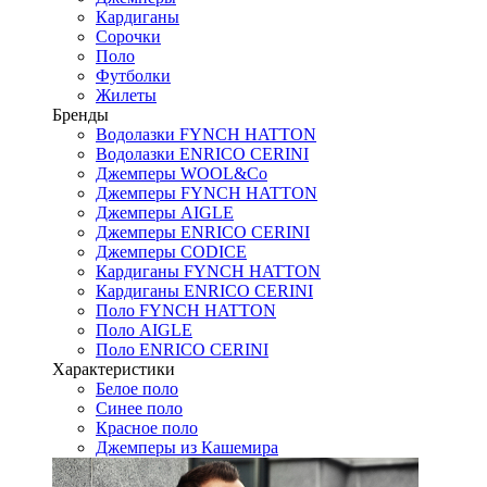
Кардиганы
Сорочки
Поло
Футболки
Жилеты
Бренды
Водолазки FYNCH HATTON
Водолазки ENRICO CERINI
Джемперы WOOL&Co
Джемперы FYNCH HATTON
Джемперы AIGLE
Джемперы ENRICO CERINI
Джемперы CODICE
Кардиганы FYNCH HATTON
Кардиганы ENRICO CERINI
Поло FYNCH HATTON
Поло AIGLE
Поло ENRICO CERINI
Характеристики
Белое поло
Синее поло
Красное поло
Джемперы из Кашемира