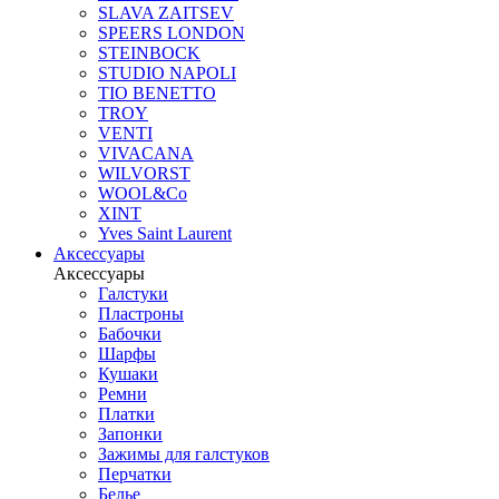
SLAVA ZAITSEV
SPEERS LONDON
STEINBOCK
STUDIO NAPOLI
TIO BENETTO
TROY
VENTI
VIVACANA
WILVORST
WOOL&Co
XINT
Yves Saint Laurent
Аксессуары
Аксессуары
Галстуки
Пластроны
Бабочки
Шарфы
Кушаки
Ремни
Платки
Запонки
Зажимы для галстуков
Перчатки
Белье