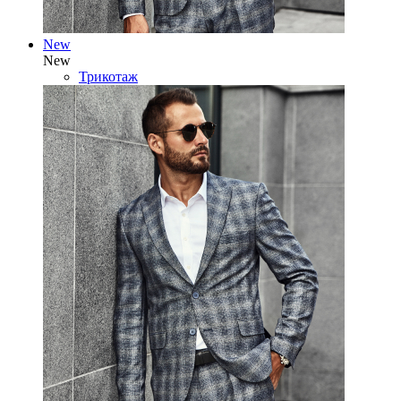
New
New
Трикотаж