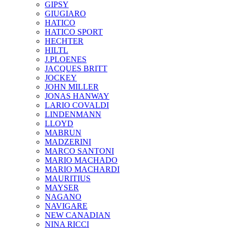
GIPSY
GIUGIARO
HATICO
HATICO SPORT
HECHTER
HILTL
J.PLOENES
JAСQUES BRITT
JOCKEY
JOHN MILLER
JONAS HANWAY
LARIO COVALDI
LINDENMANN
LLOYD
MABRUN
MADZERINI
MARCO SANTONI
MARIO MACHADO
MARIO MACHARDI
MAURITIUS
MAYSER
NAGANO
NAVIGARE
NEW CANADIAN
NINA RICCI