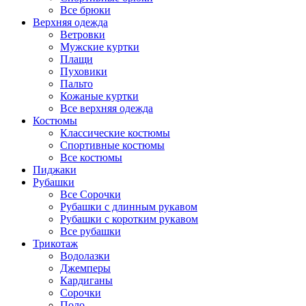
Все брюки
Верхняя одежда
Ветровки
Мужские куртки
Плащи
Пуховики
Пальто
Кожаные куртки
Все верхняя одежда
Костюмы
Классические костюмы
Спортивные костюмы
Все костюмы
Пиджаки
Рубашки
Все Сорочки
Рубашки с длинным рукавом
Рубашки с коротким рукавом
Все рубашки
Трикотаж
Водолазки
Джемперы
Кардиганы
Сорочки
Поло