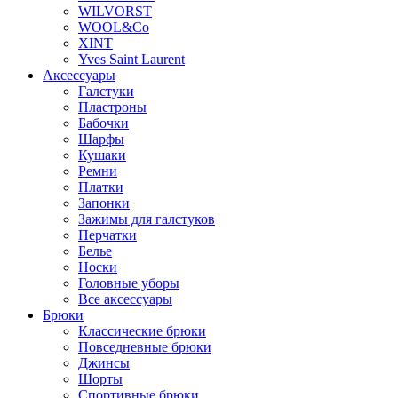
WILVORST
WOOL&Co
XINT
Yves Saint Laurent
Аксессуары
Галстуки
Пластроны
Бабочки
Шарфы
Кушаки
Ремни
Платки
Запонки
Зажимы для галстуков
Перчатки
Белье
Носки
Головные уборы
Все аксессуары
Брюки
Классические брюки
Повседневные брюки
Джинсы
Шорты
Спортивные брюки