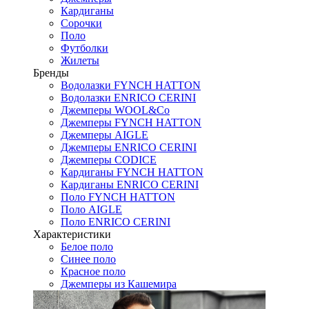
Кардиганы
Сорочки
Поло
Футболки
Жилеты
Бренды
Водолазки FYNCH HATTON
Водолазки ENRICO CERINI
Джемперы WOOL&Co
Джемперы FYNCH HATTON
Джемперы AIGLE
Джемперы ENRICO CERINI
Джемперы CODICE
Кардиганы FYNCH HATTON
Кардиганы ENRICO CERINI
Поло FYNCH HATTON
Поло AIGLE
Поло ENRICO CERINI
Характеристики
Белое поло
Синее поло
Красное поло
Джемперы из Кашемира