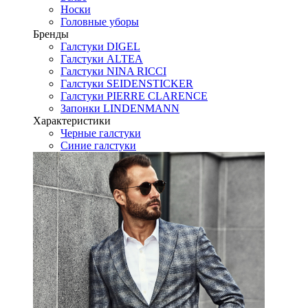
Носки
Головные уборы
Бренды
Галстуки DIGEL
Галстуки ALTEA
Галстуки NINA RICCI
Галстуки SEIDENSTICKER
Галстуки PIERRE CLARENCE
Запонки LINDENMANN
Характеристики
Черные галстуки
Синие галстуки