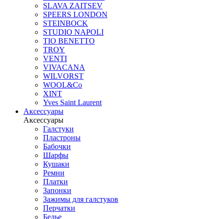
SLAVA ZAITSEV
SPEERS LONDON
STEINBOCK
STUDIO NAPOLI
TIO BENETTO
TROY
VENTI
VIVACANA
WILVORST
WOOL&Co
XINT
Yves Saint Laurent
Аксессуары
Аксессуары
Галстуки
Пластроны
Бабочки
Шарфы
Кушаки
Ремни
Платки
Запонки
Зажимы для галстуков
Перчатки
Белье