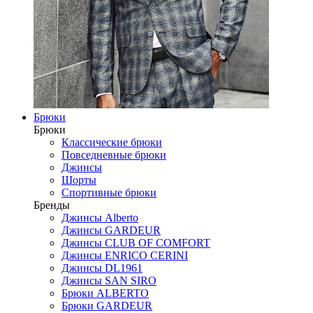
Брюки
Брюки
Классические брюки
Повседневные брюки
Джинсы
Шорты
Спортивные брюки
Бренды
Джинсы Alberto
Джинсы GARDEUR
Джинсы CLUB OF COMFORT
Джинсы ENRICO CERINI
Джинсы DL1961
Джинсы SAN SIRO
Брюки ALBERTO
Брюки GARDEUR