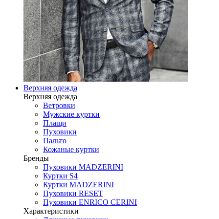
Верхняя одежда
Верхняя одежда
Ветровки
Мужские куртки
Плащи
Пуховики
Пальто
Кожаные куртки
Бренды
Пуховики MADZERINI
Куртки S4
Куртки MADZERINI
Пуховики RESET
Пуховики ENRICO CERINI
Характеристики