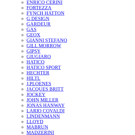
ENRICO CERINI
FORTEZZA
FYNCH HATTON
G DESIGN
GARDEUR
GAS
GEOX
GIANNI STEFANO
GILL MORROW
GIPSY
GIUGIARO
HATICO
HATICO SPORT
HECHTER
HILTL
J.PLOENES
JAСQUES BRITT
JOCKEY
JOHN MILLER
JONAS HANWAY
LARIO COVALDI
LINDENMANN
LLOYD
MABRUN
MADZERINI