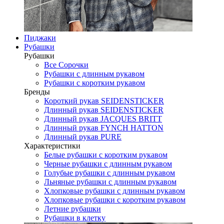
Пиджаки
Рубашки
Рубашки
Все Сорочки
Рубашки с длинным рукавом
Рубашки с коротким рукавом
Бренды
Короткий рукав SEIDENSTICKER
Длинный рукав SEIDENSTICKER
Длинный рукав JAСQUES BRITT
Длинный рукав FYNCH HATTON
Длинный рукав PURE
Характеристики
Белые рубашки с коротким рукавом
Черные рубашки с длинным рукавом
Голубые рубашки с длинным рукавом
Льняные рубашки с длинным рукавом
Хлопковые рубашки с длинным рукавом
Хлопковые рубашки с коротким рукавом
Летние рубашки
Рубашки в клетку