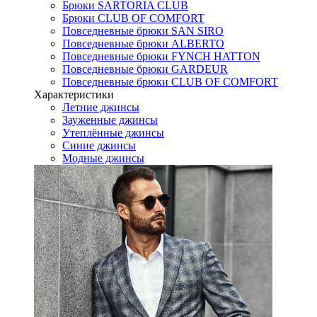
Брюки SARTORIA CLUB
Брюки CLUB OF COMFORT
Повседневные брюки SAN SIRO
Повседневные брюки ALBERTO
Повседневные брюки FYNCH HATTON
Повседневные брюки GARDEUR
Повседневные брюки CLUB OF COMFORT
Характеристики
Летние джинсы
Зауженные джинсы
Утеплённые джинсы
Синие джинсы
Модные джинсы