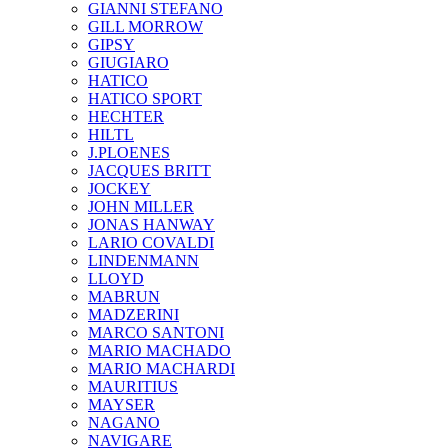
GIANNI STEFANO
GILL MORROW
GIPSY
GIUGIARO
HATICO
HATICO SPORT
HECHTER
HILTL
J.PLOENES
JAСQUES BRITT
JOCKEY
JOHN MILLER
JONAS HANWAY
LARIO COVALDI
LINDENMANN
LLOYD
MABRUN
MADZERINI
MARCO SANTONI
MARIO MACHADO
MARIO MACHARDI
MAURITIUS
MAYSER
NAGANO
NAVIGARE