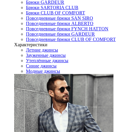
Брюки GARDEUR
Брюки SARTORIA CLUB
Брюки CLUB OF COMFORT
Повседневные брюки SAN SIRO
Повседневные брюки ALBERTO
Повседневные брюки FYNCH HATTON
Повседневные брюки GARDEUR
Повседневные брюки CLUB OF COMFORT
Характеристики
Летние джинсы
Зауженные джинсы
Утеплённые джинсы
Синие джинсы
Модные джинсы