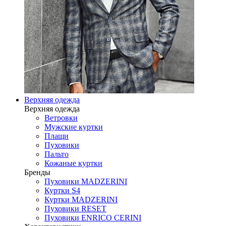
Верхняя одежда
Верхняя одежда
Ветровки
Мужские куртки
Плащи
Пуховики
Пальто
Кожаные куртки
Бренды
Пуховики MADZERINI
Куртки S4
Куртки MADZERINI
Пуховики RESET
Пуховики ENRICO CERINI