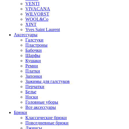
VENTI
VIVACANA
WILVORST
WOOL&Co
XINT
Yves Saint Laurent
Аксессуары
Галстуки
Пластроны
Бабочки
Шарфы
Кушаки
Ремни
Платки
Запонки
Зажимы для галстуков
Перчатки
Белье
Носки
Головные уборы
Все аксессуары
Брюки
Классические брюки
Повседневные брюки
Джинсы