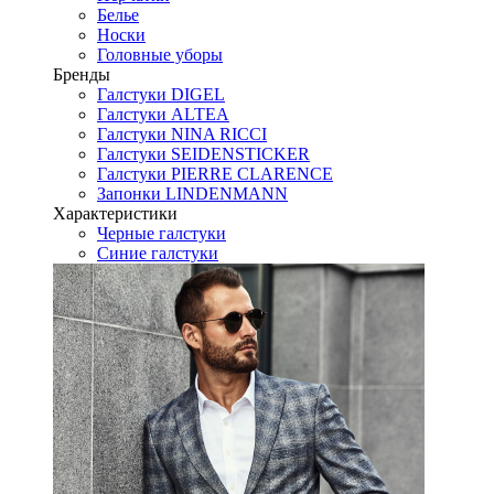
Белье
Носки
Головные уборы
Бренды
Галстуки DIGEL
Галстуки ALTEA
Галстуки NINA RICCI
Галстуки SEIDENSTICKER
Галстуки PIERRE CLARENCE
Запонки LINDENMANN
Характеристики
Черные галстуки
Синие галстуки