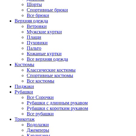
Шорты
Спортивные брюки
Все брюки
Верхняя одежда
Ветровки
Мужские куртки
Плащи
Пуховики
Пальто
Кожаные куртки
Все верхняя одежда
Костюмы
Классические костюмы
Спортивные костюмы
Все костюмы
Пиджаки
Рубашки
Все Сорочки
Рубашки с длинным рукавом
Рубашки с коротким рукавом
Все рубашки
Трикотаж
Водолазки
Джемперы
Кардиганы