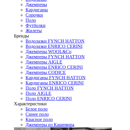
Джемперы
Кардиганы
Сорочки
Поло
Футболки
Жилеты
Бренды
Водолазки FYNCH HATTON
Водолазки ENRICO CERINI
Джемперы WOOL&Co
Джемперы FYNCH HATTON
Джемперы AIGLE
Джемперы ENRICO CERINI
Джемперы CODICE
Кардиганы FYNCH HATTON
Кардиганы ENRICO CERINI
Поло FYNCH HATTON
Поло AIGLE
Поло ENRICO CERINI
Характеристики
Белое поло
Синее поло
Красное поло
Джемперы из Кашемира