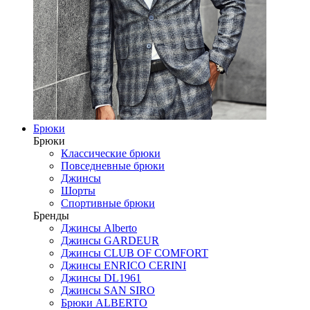
Брюки
Брюки
Классические брюки
Повседневные брюки
Джинсы
Шорты
Спортивные брюки
Бренды
Джинсы Alberto
Джинсы GARDEUR
Джинсы CLUB OF COMFORT
Джинсы ENRICO CERINI
Джинсы DL1961
Джинсы SAN SIRO
Брюки ALBERTO