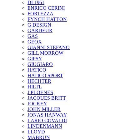
DL1961
ENRICO CERINI
FORTEZZA
FYNCH HATTON
G DESIGN
GARDEUR
GAS
GEOX
GIANNI STEFANO
GILL MORROW
GIPSY
GIUGIARO
HATICO
HATICO SPORT
HECHTER
HILTL
J.PLOENES
JAСQUES BRITT
JOCKEY
JOHN MILLER
JONAS HANWAY
LARIO COVALDI
LINDENMANN
LLOYD
MABRUN