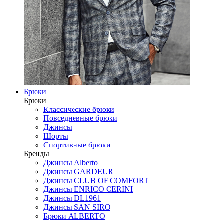
Брюки
Брюки
Классические брюки
Повседневные брюки
Джинсы
Шорты
Спортивные брюки
Бренды
Джинсы Alberto
Джинсы GARDEUR
Джинсы CLUB OF COMFORT
Джинсы ENRICO CERINI
Джинсы DL1961
Джинсы SAN SIRO
Брюки ALBERTO