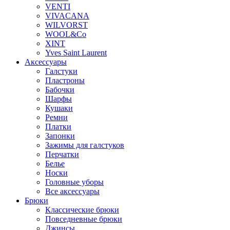
VENTI
VIVACANA
WILVORST
WOOL&Co
XINT
Yves Saint Laurent
Аксессуары
Галстуки
Пластроны
Бабочки
Шарфы
Кушаки
Ремни
Платки
Запонки
Зажимы для галстуков
Перчатки
Белье
Носки
Головные уборы
Все аксессуары
Брюки
Классические брюки
Повседневные брюки
Джинсы