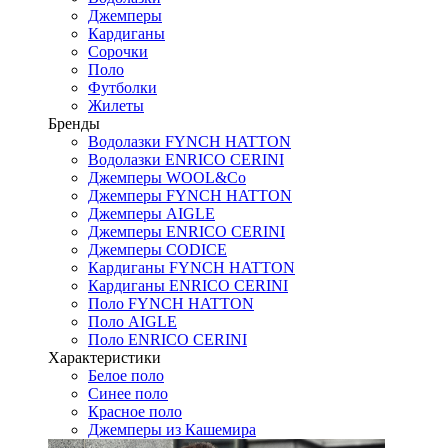
Джемперы
Кардиганы
Сорочки
Поло
Футболки
Жилеты
Бренды
Водолазки FYNCH HATTON
Водолазки ENRICO CERINI
Джемперы WOOL&Co
Джемперы FYNCH HATTON
Джемперы AIGLE
Джемперы ENRICO CERINI
Джемперы CODICE
Кардиганы FYNCH HATTON
Кардиганы ENRICO CERINI
Поло FYNCH HATTON
Поло AIGLE
Поло ENRICO CERINI
Характеристики
Белое поло
Синее поло
Красное поло
Джемперы из Кашемира