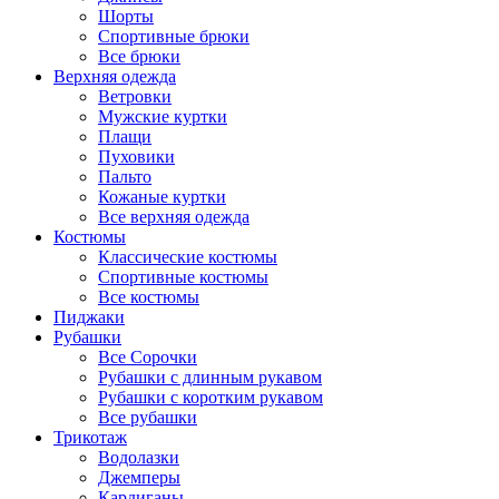
Шорты
Спортивные брюки
Все брюки
Верхняя одежда
Ветровки
Мужские куртки
Плащи
Пуховики
Пальто
Кожаные куртки
Все верхняя одежда
Костюмы
Классические костюмы
Спортивные костюмы
Все костюмы
Пиджаки
Рубашки
Все Сорочки
Рубашки с длинным рукавом
Рубашки с коротким рукавом
Все рубашки
Трикотаж
Водолазки
Джемперы
Кардиганы