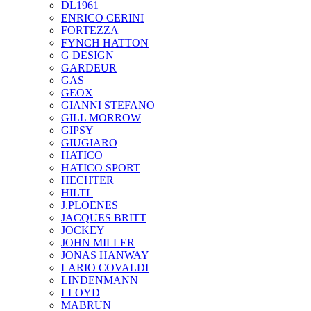
DL1961
ENRICO CERINI
FORTEZZA
FYNCH HATTON
G DESIGN
GARDEUR
GAS
GEOX
GIANNI STEFANO
GILL MORROW
GIPSY
GIUGIARO
HATICO
HATICO SPORT
HECHTER
HILTL
J.PLOENES
JAСQUES BRITT
JOCKEY
JOHN MILLER
JONAS HANWAY
LARIO COVALDI
LINDENMANN
LLOYD
MABRUN