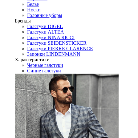
Белье
Носки
Головные уборы
Бренды
Галстуки DIGEL
Галстуки ALTEA
Галстуки NINA RICCI
Галстуки SEIDENSTICKER
Галстуки PIERRE CLARENCE
Запонки LINDENMANN
Характеристики
Черные галстуки
Синие галстуки