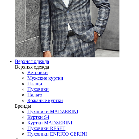
Верхняя одежда
Верхняя одежда
Ветровки
Мужские куртки
Плащи
Пуховики
Пальто
Кожаные куртки
Бренды
Пуховики MADZERINI
Куртки S4
Куртки MADZERINI
Пуховики RESET
Пуховики ENRICO CERINI