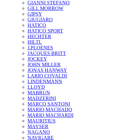
GIANNI STEFANO
GILL MORROW
GIPSY
GIUGIARO
HATICO
HATICO SPORT
HECHTER
HILTL
J.PLOENES
JAСQUES BRITT
JOCKEY
JOHN MILLER
JONAS HANWAY
LARIO COVALDI
LINDENMANN
LLOYD
MABRUN
MADZERINI
MARCO SANTONI
MARIO MACHADO
MARIO MACHARDI
MAURITIUS
MAYSER
NAGANO
NAVIGARE