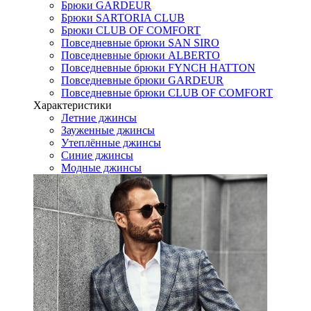
Брюки GARDEUR
Брюки SARTORIA CLUB
Брюки CLUB OF COMFORT
Повседневные брюки SAN SIRO
Повседневные брюки ALBERTO
Повседневные брюки FYNCH HATTON
Повседневные брюки GARDEUR
Повседневные брюки CLUB OF COMFORT
Характеристики
Летние джинсы
Зауженные джинсы
Утеплённые джинсы
Синие джинсы
Модные джинсы