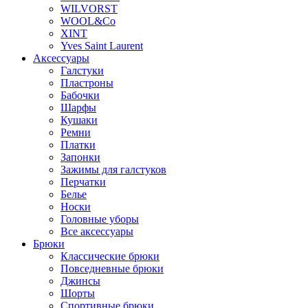
WILVORST
WOOL&Co
XINT
Yves Saint Laurent
Аксессуары
Галстуки
Пластроны
Бабочки
Шарфы
Кушаки
Ремни
Платки
Запонки
Зажимы для галстуков
Перчатки
Белье
Носки
Головные уборы
Все аксессуары
Брюки
Классические брюки
Повседневные брюки
Джинсы
Шорты
Спортивные брюки