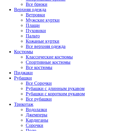
Все брюки
Верхняя одежда
Ветровки
Мужские куртки
Плащи
Пуховики
Пальто
Кожаные куртки
Все верхняя одежда
Костюмы
Классические костюмы
Спортивные костюмы
Все костюмы
Пиджаки
Рубашки
Все Сорочки
Рубашки с длинным рукавом
Рубашки с коротким рукавом
Все рубашки
Трикотаж
Водолазки
Джемперы
Кардиганы
Сорочки
Поло