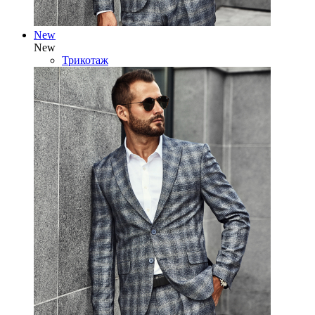
New
New
Трикотаж