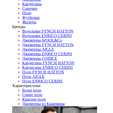
Кардиганы
Сорочки
Поло
Футболки
Жилеты
Бренды
Водолазки FYNCH HATTON
Водолазки ENRICO CERINI
Джемперы WOOL&Co
Джемперы FYNCH HATTON
Джемперы AIGLE
Джемперы ENRICO CERINI
Джемперы CODICE
Кардиганы FYNCH HATTON
Кардиганы ENRICO CERINI
Поло FYNCH HATTON
Поло AIGLE
Поло ENRICO CERINI
Характеристики
Белое поло
Синее поло
Красное поло
Джемперы из Кашемира