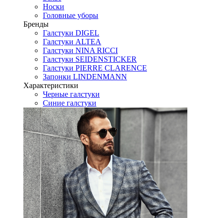
Носки
Головные уборы
Бренды
Галстуки DIGEL
Галстуки ALTEA
Галстуки NINA RICCI
Галстуки SEIDENSTICKER
Галстуки PIERRE CLARENCE
Запонки LINDENMANN
Характеристики
Черные галстуки
Синие галстуки