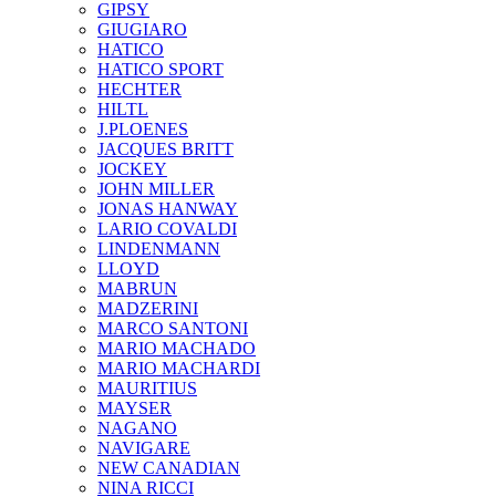
GIPSY
GIUGIARO
HATICO
HATICO SPORT
HECHTER
HILTL
J.PLOENES
JAСQUES BRITT
JOCKEY
JOHN MILLER
JONAS HANWAY
LARIO COVALDI
LINDENMANN
LLOYD
MABRUN
MADZERINI
MARCO SANTONI
MARIO MACHADO
MARIO MACHARDI
MAURITIUS
MAYSER
NAGANO
NAVIGARE
NEW CANADIAN
NINA RICCI