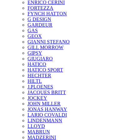
ENRICO CERINI
FORTEZZA
FYNCH HATTON
G DESIGN
GARDEUR
GAS
GEOX
GIANNI STEFANO
GILL MORROW
GIPSY
GIUGIARO
HATICO
HATICO SPORT
HECHTER
HILTL
J.PLOENES
JAСQUES BRITT
JOCKEY
JOHN MILLER
JONAS HANWAY
LARIO COVALDI
LINDENMANN
LLOYD
MABRUN
MADZERINI