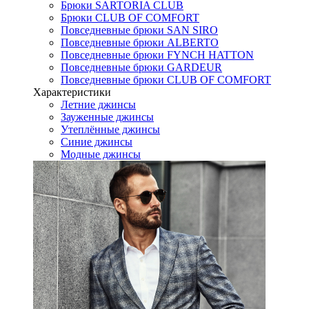
Брюки SARTORIA CLUB
Брюки CLUB OF COMFORT
Повседневные брюки SAN SIRO
Повседневные брюки ALBERTO
Повседневные брюки FYNCH HATTON
Повседневные брюки GARDEUR
Повседневные брюки CLUB OF COMFORT
Характеристики
Летние джинсы
Зауженные джинсы
Утеплённые джинсы
Синие джинсы
Модные джинсы