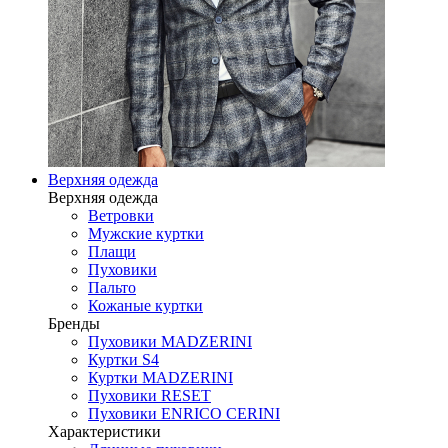
Верхняя одежда
Верхняя одежда
Ветровки
Мужские куртки
Плащи
Пуховики
Пальто
Кожаные куртки
Бренды
Пуховики MADZERINI
Куртки S4
Куртки MADZERINI
Пуховики RESET
Пуховики ENRICO CERINI
Характеристики