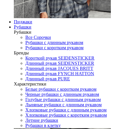
Пиджаки
Рубашки
Рубашки
Все Сорочки
Рубашки с длинным рукавом
Рубашки с коротким рукавом
Бренды
Короткий рукав SEIDENSTICKER
Длинный рукав SEIDENSTICKER
Длинный рукав JAСQUES BRITT
Длинный рукав FYNCH HATTON
Длинный рукав PURE
Характеристики
Белые рубашки с коротким рукавом
Черные рубашки с длинным рукавом
Голубые рубашки с длинным рукавом
Льняные рубашки с длинным рукавом
Хлопковые рубашки с длинным рукавом
Хлопковые рубашки с коротким рукавом
Летние рубашки
Рубашки в клетку