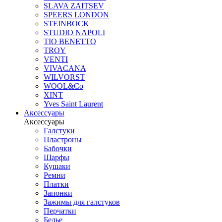
SLAVA ZAITSEV
SPEERS LONDON
STEINBOCK
STUDIO NAPOLI
TIO BENETTO
TROY
VENTI
VIVACANA
WILVORST
WOOL&Co
XINT
Yves Saint Laurent
Аксессуары
Аксессуары
Галстуки
Пластроны
Бабочки
Шарфы
Кушаки
Ремни
Платки
Запонки
Зажимы для галстуков
Перчатки
Белье