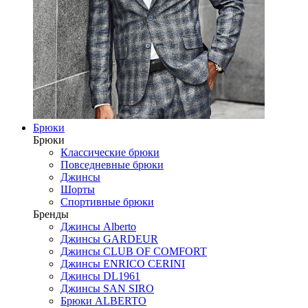
Брюки
Брюки
Классические брюки
Повседневные брюки
Джинсы
Шорты
Спортивные брюки
Бренды
Джинсы Alberto
Джинсы GARDEUR
Джинсы CLUB OF COMFORT
Джинсы ENRICO CERINI
Джинсы DL1961
Джинсы SAN SIRO
Брюки ALBERTO