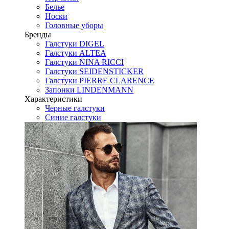
Белье
Носки
Головные уборы
Бренды
Галстуки DIGEL
Галстуки ALTEA
Галстуки NINA RICCI
Галстуки SEIDENSTICKER
Галстуки PIERRE CLARENCE
Запонки LINDENMANN
Характеристики
Черные галстуки
Синие галстуки