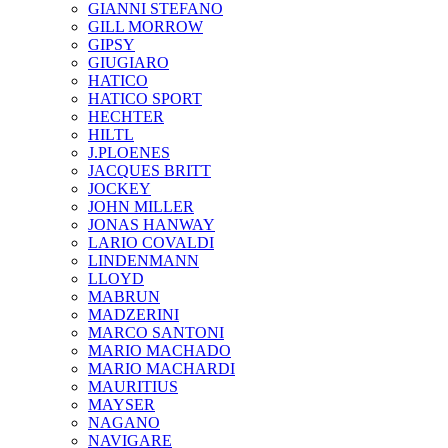
GIANNI STEFANO
GILL MORROW
GIPSY
GIUGIARO
HATICO
HATICO SPORT
HECHTER
HILTL
J.PLOENES
JAСQUES BRITT
JOCKEY
JOHN MILLER
JONAS HANWAY
LARIO COVALDI
LINDENMANN
LLOYD
MABRUN
MADZERINI
MARCO SANTONI
MARIO MACHADO
MARIO MACHARDI
MAURITIUS
MAYSER
NAGANO
NAVIGARE