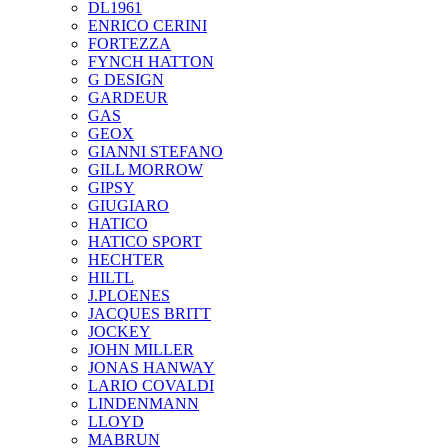
DL1961
ENRICO CERINI
FORTEZZA
FYNCH HATTON
G DESIGN
GARDEUR
GAS
GEOX
GIANNI STEFANO
GILL MORROW
GIPSY
GIUGIARO
HATICO
HATICO SPORT
HECHTER
HILTL
J.PLOENES
JAСQUES BRITT
JOCKEY
JOHN MILLER
JONAS HANWAY
LARIO COVALDI
LINDENMANN
LLOYD
MABRUN