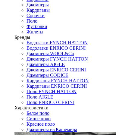
Джемперы
Кардиганы
Сорочки
Поло
Футболки
Жилеты
Бренды
Водолазки FYNCH HATTON
Водолазки ENRICO CERINI
Джемперы WOOL&Co
Джемперы FYNCH HATTON
Джемперы AIGLE
Джемперы ENRICO CERINI
Джемперы CODICE
Кардиганы FYNCH HATTON
Кардиганы ENRICO CERINI
Поло FYNCH HATTON
Поло AIGLE
Поло ENRICO CERINI
Характеристики
Белое поло
Синее поло
Красное поло
Джемперы из Кашемира