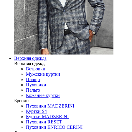
Верхняя одежда
Верхняя одежда
Ветровки
Мужские куртки
Плащи
Пуховики
Пальто
Кожаные куртки
Бренды
Пуховики MADZERINI
Куртки S4
Куртки MADZERINI
Пуховики RESET
Пуховики ENRICO CERINI