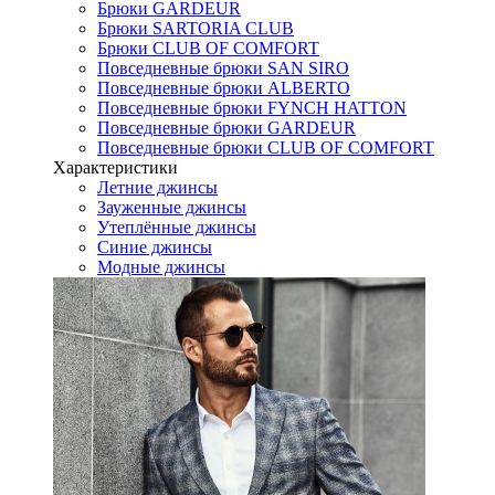
Брюки GARDEUR
Брюки SARTORIA CLUB
Брюки CLUB OF COMFORT
Повседневные брюки SAN SIRO
Повседневные брюки ALBERTO
Повседневные брюки FYNCH HATTON
Повседневные брюки GARDEUR
Повседневные брюки CLUB OF COMFORT
Характеристики
Летние джинсы
Зауженные джинсы
Утеплённые джинсы
Синие джинсы
Модные джинсы