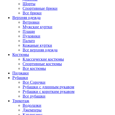
Шорты
Спортивные брюки
Все брюки
Верхняя одежда
Ветровки
Мужские куртки
Плащи
Пуховики
Пальто
Кожаные куртки
Все верхняя одежда
Костюмы
Классические костюмы
Спортивные костюмы
Все костюмы
Пиджаки
Рубашки
Все Сорочки
Рубашки с длинным рукавом
Рубашки с коротким рукавом
Все рубашки
Трикотаж
Водолазки
Джемперы
Кардиганы