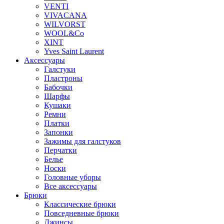
VENTI
VIVACANA
WILVORST
WOOL&Co
XINT
Yves Saint Laurent
Аксессуары
Галстуки
Пластроны
Бабочки
Шарфы
Кушаки
Ремни
Платки
Запонки
Зажимы для галстуков
Перчатки
Белье
Носки
Головные уборы
Все аксессуары
Брюки
Классические брюки
Повседневные брюки
Джинсы